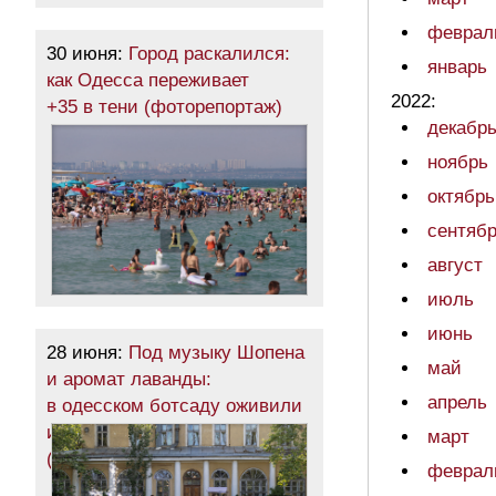
феврал
30 июня:
Город раскалился:
январь
как Одесса переживает
2022:
+35 в тени (фоторепортаж)
декабр
ноябрь
октябрь
сентяб
август
июль
июнь
28 июня:
Под музыку Шопена
май
и аромат лаванды:
апрель
в одесском ботсаду оживили
исторический фонтан
март
(фоторепортаж)
феврал