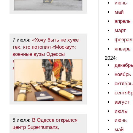
июнь
май
апрель
март
феврал
7 июля:
«Хочу быть не хуже
тех, кто потопил «Москву»:
январь
военные вузы Одессы
2024:
выпустили сотни молодых
декабр
лейтенантов (фото)
ноябрь
октябрь
сентяб
август
июль
5 июля:
В Одессе открылся
июнь
центр Superhumans,
май