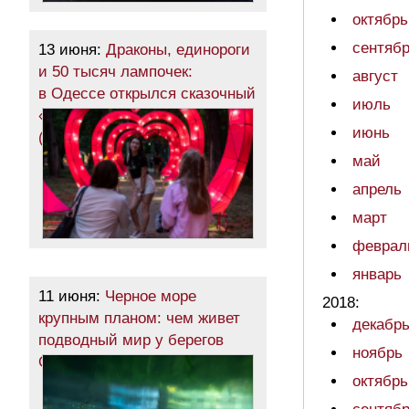
октябрь
сентяб
13 июня:
Драконы, единороги
и 50 тысяч лампочек:
август
в Одессе открылся сказочный
июль
«Парк фонарей»
июнь
(фоторепортаж)
май
апрель
март
феврал
январь
11 июня:
Черное море
2018:
крупным планом: чем живет
декабр
подводный мир у берегов
ноябрь
Одессы (фоторепортаж)
октябрь