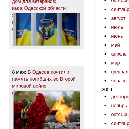
октябрь
дом для ветеранов:
как в Одесской области
сентяб
защитникам помогают
август
вернуться к мирной жизни
июль
(общество)
июнь
май
апрель
март
феврал
8 мая:
В Одессе почтили
память погибших во Второй
январь
мировой войне
2009:
(фоторепортаж)
декабр
ноябрь
октябрь
сентяб