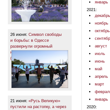
январь
2021:
декабр
ноябрь
октябрь
26 июня:
Символ свободы
сентяб
и борьбы: в Одессе
август
развернули огромный
крымскотатарский флаг
июль
(фото)
июнь
май
апрель
март
феврал
январь
21 июня:
«Русь Великую»
пустили на растопку, а через
2020: