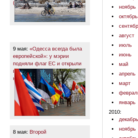
(фоторепортаж)
ноябрь
октябрь
сентяб
август
июль
9 мая:
«Одесса всегда была
июнь
европейской»: у мэрии
подняли флаг ЕС и открыли
май
выставку символической
апрель
картиной (фото)
март
феврал
январь
2010:
декабр
ноябрь
8 мая:
Второй