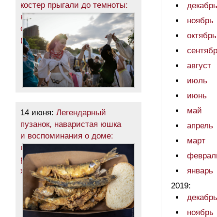
костер прыгали до темноты:
декабр
на одесском пляже
ноябрь
отпраздновали Ивана Купала
октябрь
(фоторепортаж)
сентяб
август
июль
июнь
май
14 июня:
Легендарный
пузанок, наваристая юшка
апрель
и воспоминания о доме:
март
в Одессе во второй
феврал
раз прошел фестиваль
херсонцев (фоторепортаж)
январь
2019:
декабр
ноябрь