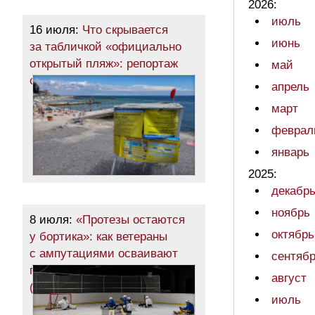
2026:
июль
16 июля:
Что скрывается
июнь
за табличкой «официально
открытый пляж»: репортаж
май
с побережья Одессы (фото)
апрель
март
феврал
январь
2025:
декабр
ноябрь
8 июля:
«Протезы остаются
октябрь
у бортика»: как ветераны
с ампутациями осваивают
сентяб
парахоккей в Одессе
август
(фоторепортаж)
июль