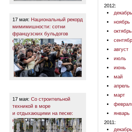
2012:
декабр
17 мая:
Национальный рекорд
ноябрь
мимимишности: сотни
октябрь
французских бульдогов
сентяб
оккупировали одесский парк
(фоторепортаж)
август
июль
июнь
май
апрель
март
17 мая:
Со строительной
феврал
техникой в море
и отдыхающими на песке:
январь
как главный пляж Одессы
2011:
готовится к лету
декабр