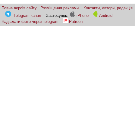
Повна версія сайту
Розміщення реклами
Контакти, автори, редакція
Telegram-канал
Застосунок:
iPhone
Android
Надіслати фото через telegram
Patreon