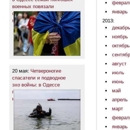
феврал
военных повязали
январь
символические ленты
на Аллее Героев (фото)
2013:
декабр
ноябрь
октябрь
сентяб
август
20 мая:
Четвероногие
июль
спасатели и подводное
июнь
эхо войны: в Одессе
май
показали, как готовят пляжи
к лету (фото)
апрель
март
феврал
январь