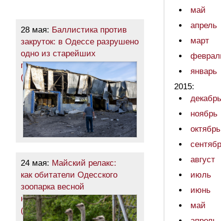
май
апрель
28 мая:
Баллистика против
март
закруток: в Одессе разрушено
одно из старейших
феврал
промышленных предприятий
январь
(фото)
2015:
декабр
ноябрь
октябрь
сентяб
август
24 мая:
Майский релакс:
как обитатели Одесского
июль
зоопарка весной
июнь
наслаждаются
май
(фоторепортаж)
апрель