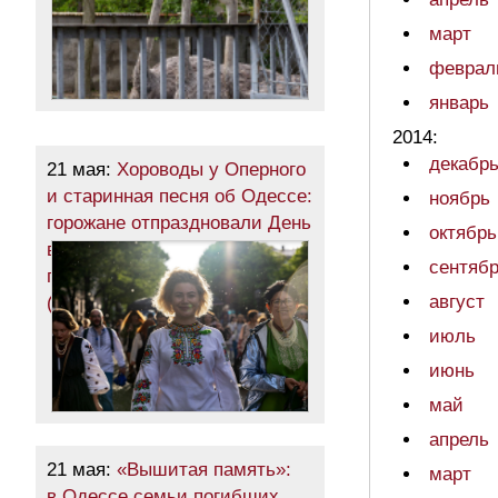
март
феврал
январь
2014:
декабр
21 мая:
Хороводы у Оперного
и старинная песня об Одессе:
ноябрь
горожане отпраздновали День
октябрь
вышиванки шествием
сентяб
по центру города
август
(фоторепортаж)
июль
июнь
май
апрель
21 мая:
«Вышитая память»:
март
в Одессе семьи погибших