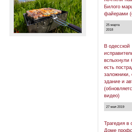
Билого мар
файерами (
25 марта
2018
В одесской
исправител
вспыхнули 
есть постр
заложники, 
здание и а
(обновляетс
видео)
27 мая 2019
Трагедия в 
Доме профс