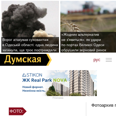
«Жодних альтернатив
Ворог атакував суховантаж
не з'явиться»: як удари
в Одеській області: одна людина
по портах Великої Одеси
загинула, ще троє постраждали
обрушили зерновий ринок
рус
Реклама
Фотоархив 
ФОТО: