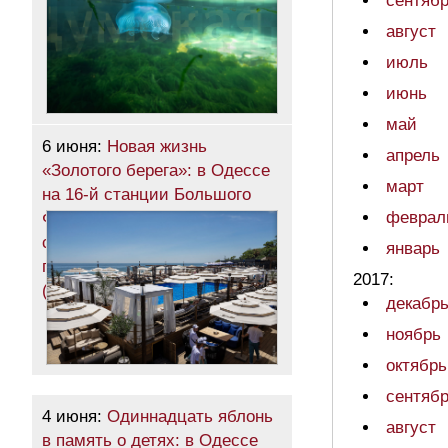
сентяб
август
июль
июнь
май
6 июня:
Новая жизнь
апрель
«Золотого берега»: в Одессе
март
на 16-й станции Большого
феврал
Фонтана открылся
современный семейный
январь
пляжный комплекс
2017:
(общество)
декабр
ноябрь
октябрь
сентяб
4 июня:
Одиннадцать яблонь
август
в память о детях: в Одессе