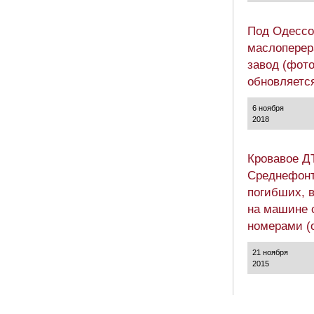
Под Одессо
маслопере
завод (фото
обновляетс
6 ноября
2018
Кровавое Д
Среднефонт
погибших, 
на машине 
номерами (
21 ноября
2015