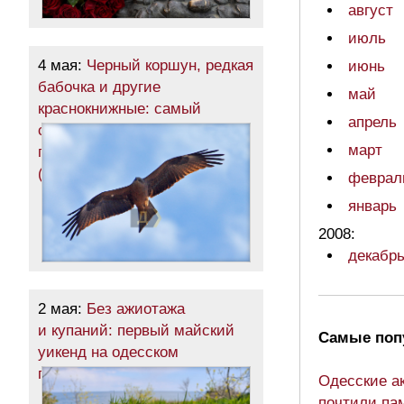
август
июль
4 мая:
Черный коршун, редкая
июнь
бабочка и другие
май
краснокнижные: самый
апрель
северный район Одесчины
март
пробудился после зимы
(фоторепортаж)
феврал
январь
2008:
декабр
2 мая:
Без ажиотажа
и купаний: первый майский
Самые поп
уикенд на одесском
побережье (фоторепортаж)
Одесские а
почтили па