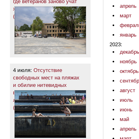
где ветеранов заново учат
апрель
ходить, бегать и жить
март
(фоторепортаж)
феврал
январь
2023:
декабр
ноябрь
4 июля:
Отсутствие
октябрь
свободных мест на пляжах
сентяб
и обилие нитевидных
август
водорослей в воде: разгар
лета в Одессе
июль
(фотозарисовка)
июнь
май
апрель
март