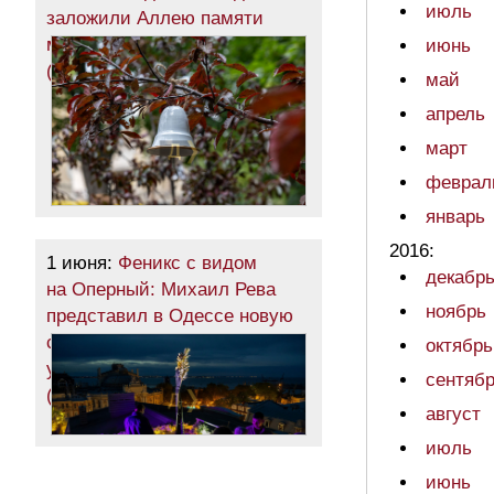
июль
заложили Аллею памяти
маленьких жертв войны
июнь
(фото)
май
апрель
март
феврал
январь
2016:
1 июня:
Феникс с видом
декабр
на Оперный: Михаил Рева
ноябрь
представил в Одессе новую
скульптуру из обломков
октябрь
уничтоженного элеватора
сентяб
(фото)
август
июль
июнь