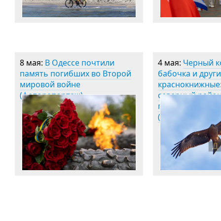
8 мая:
В Одессе почтили
4 мая:
Черный к
память погибших во Второй
бабочка и друг
мировой войне
краснокнижные
(фоторепортаж)
северный райо
пробудился пос
(фоторепортаж)