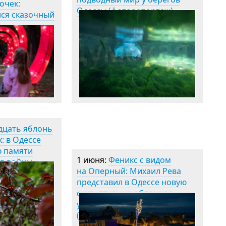
очек:
Одессы (фоторепортаж)
лся сказочный
»
дцать яблонь
х: в Одессе
ю памяти
1 июня:
Феникс с видом
в войны
на Оперный: Михаил Рева
представил в Одессе новую
скульптуру из обломков
уничтоженного элеватора
(фото)