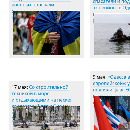
спасатели и по
военных повязали
эхо войны: в Од
символические ленты
как готовят пля
на Аллее Героев (фото)
(фото)
9 мая:
«Одесса 
европейской»: 
17 мая:
Со строительной
подняли флаг Е
техникой в море
выставку симво
и отдыхающими на песке:
картиной (фото
как главный пляж Одессы
готовится к лету
(фоторепортаж)