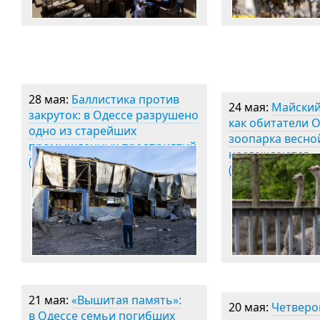
28 мая:
Баллистика против
24 мая:
Майский
закруток: в Одессе разрушено
как обитатели 
одно из старейших
зоопарка весно
промышленных предприятий
наслаждаются
(фото)
(фоторепортаж)
21 мая:
«Вышитая память»:
20 мая:
Четверо
в Одессе семьи погибших