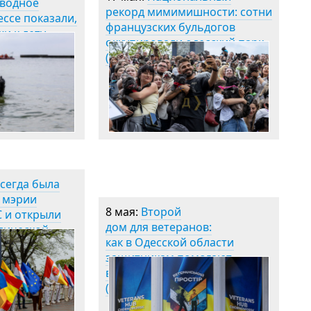
дводное
рекорд мимимишности: сотни
ессе показали,
французских бульдогов
жи к лету
оккупировали одесский парк
(фоторепортаж)
всегда была
у мэрии
8 мая:
Второй
С и открыли
дом для ветеранов:
лической
как в Одесской области
)
защитникам помогают
вернуться к мирной жизни
(общество)