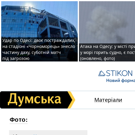
Удар по Одесі: двоє постраждалих,
на стадіоні «Чорноморець» знесло
Атака на Одесу: у місті пр
частину даху, суботній матч
у морі горить судно, є по
під загрозою
(оновлено, фото)
Матеріали
Фото: