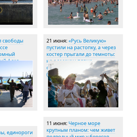
л свободы
21 июня:
«Русь Великую»
ссе
пустили на растопку, а через
ромный
костер прыгали до темноты:
ий флаг
на одесском пляже
отпраздновали Ивана Купала
(фоторепортаж)
11 июня:
Черное море
крупным планом: чем живет
ы, единороги
подводный мир у берегов