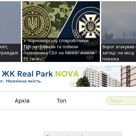
У Чорноморську співробітники
иліт,
ТЦК затримали та побили
Ворог атакував 
страждалі
полковника СБУ на пенсії: зникли
затоці: на місц
55 тисяч?
пожежа
Архів
Топ