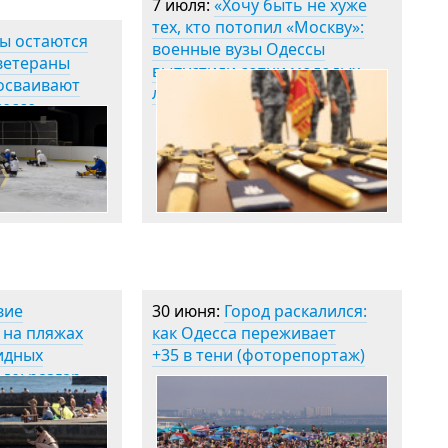
7 июля:
«Хочу быть не хуже
тех, кто потопил «Москву»:
ы остаются
военные вузы Одессы
 ветераны
выпустили сотни молодых
осваивают
лейтенантов (фото)
дессе
)
вие
30 июня:
Город раскалился:
 на пляжах
как Одесса переживает
идных
+35 в тени (фоторепортаж)
де: разгар
)