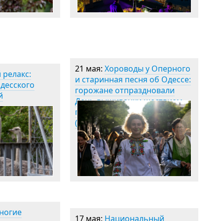
21 мая:
Хороводы у Оперного
 релакс:
и старинная песня об Одессе:
Одесского
горожане отпраздновали
й
День вышиванки шествием
по центру города
(фоторепортаж)
ногие
17 мая:
Национальный