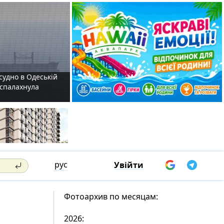
судно в Одеській
і спалахнула
рус
Увійти
Фотоархив по месяцам:
2026: