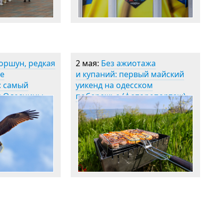
оршун, редкая
2 мая:
Без ажиотажа
ие
и купаний: первый майский
: самый
уикенд на одесском
н Одесчины
побережье (фоторепортаж)
ле зимы