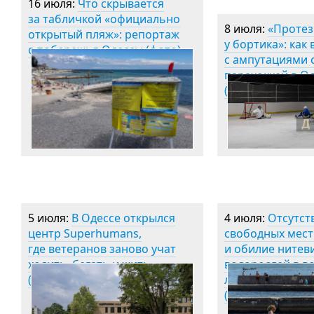
16 июля:
Что скрывается
за табличкой «официально
8 июля:
«Протез
открытый пляж»: репортаж
у бортика»: как
с побережья Одессы (фото)
с ампутациями 
парахоккей в О
(фоторепортаж
5 июля:
В Одессе открылся
4 июля:
Отсутст
центр Superhumans,
свободных мест
где ветеранов заново учат
и обилие нитев
ходить, бегать и жить
водорослей в во
(фоторепортаж)
лета в Одессе
(фотозарисовка