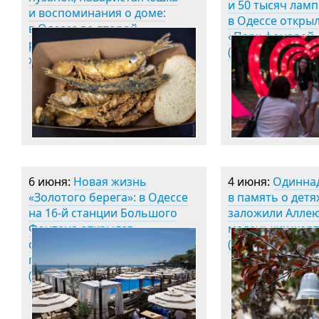
и 50 тысяч ламп
и воспоминания о доме:
в Одессе откры
в Одессе во второй
«Парк фонарей
раз прошел фестиваль
(фоторепортаж)
херсонцев (фоторепортаж)
6 июня:
Новая жизнь
4 июня:
Одинна
«Золотого берега»: в Одессе
в память о детя
на 16-й станции Большого
заложили Алле
Фонтана открылся
маленьких жерт
современный семейный
(фото)
пляжный комплекс
(общество)