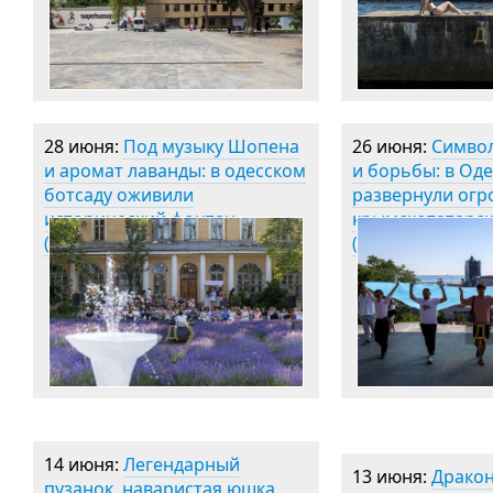
28 июня:
Под музыку Шопена
26 июня:
Симво
и аромат лаванды: в одесском
и борьбы: в Оде
ботсаду оживили
развернули ог
исторический фонтан
крымскотатарск
(фоторепортаж)
(фото)
14 июня:
Легендарный
13 июня:
Дракон
пузанок, наваристая юшка