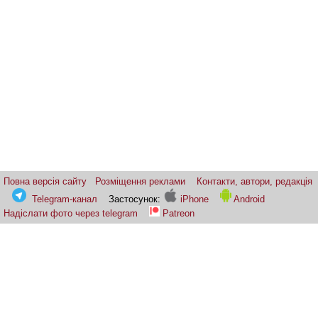
Повна версія сайту
Розміщення реклами
Контакти, автори, редакція
Telegram-канал
Застосунок:
iPhone
Android
Надіслати фото через telegram
Patreon