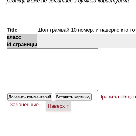
редакції може не збігатися з думкою користувача
Title
Шол трамвай 10 номер, и наверно кто то
класс
id страницы
Правила общен
Забаненные
Наверх ↑