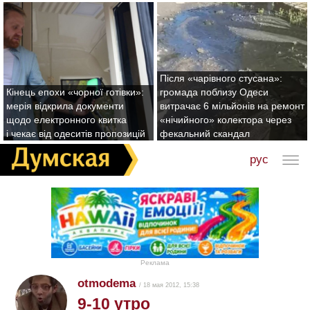
Після «чарівного стусана»:
Кінець епохи «чорної готівки»:
громада поблизу Одеси
мерія відкрила документи
витрачає 6 мільйонів на ремонт
щодо електронного квитка
«нічийного» колектора через
і чекає від одеситів пропозицій
фекальний скандал
рус
Реклама
otmodema
/ 18 мая 2012, 15:38
9-10 утро