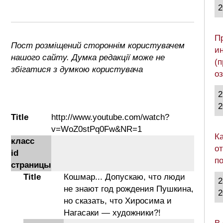
2
П
Пост розміщений стороннім користувачем
и
нашого сайту. Думка редакції може не
(
збігатися з думкою користувача
о
2
2
Title
http://www.youtube.com/watch?
v=WoZ0stPq0Fw&NR=1
К
класс
о
id
п
страницы
Title
Кошмар... Допускаю, что люди
2
не знают год рождения Пушкина,
2
но сказать, что Хиросима и
Нагасаки — художники?!