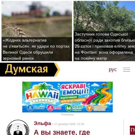
Заступник голови Одеської
«Жодних альтернатив
обласної ради захопив близьк
не з'явиться»: як удари по портах
25 соток і приховав елітну зе
Великої Одеси обрушили
на Фонтані: вона оформлена
зерновий ринок
на покійну матір
рус
Реклама
Эльфа
/ 17 декабря 2009, 21:26
П
А вы знаете, где