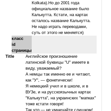
Kolkata).Но до 2001 года
официальное название было
Калькутта. Кстати, на картах
осталось название Калькутта.
Не надо играть переводами,
суть от этого не меняется)
класс
id
страницы
Title
Английское произношение
латинской буквицы "U" имеете в
виду, уважаемый?
А немцы так именно ее и читают,
как "У", — фонетически!
Я немецкий учил и в школе, и в
ВУЗе, и на русскоязычных картах
"Калькутта", на украинских "мапках"
тоже кстати говоря!
Так что — не умничайте слишком!