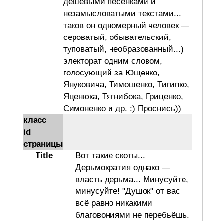
дешёвыми песенками и
незамысловатыми текстами...
таков он одномерный человек —
сероватый, обывательский,
туповатый, необразованный...)
электорат одним словом,
голосующий за Ющенко,
Януковича, Тимошенко, Тигипко,
Яценюка, Тягнибока, Гриценко,
Симоненко и др. :) Проснись))
класс
id
страницы
Title
Вот такие скоты...
Дерьмократия однако —
власть дерьма... Минусуйте,
минусуйте! "Душок" от вас
всё равно никакими
благовониями не перебьёшь.