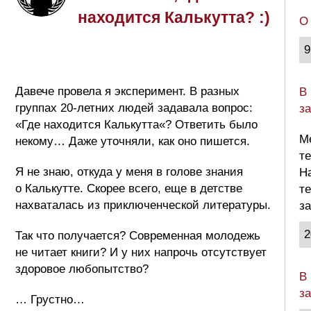
находится Калькутта? :)
О
9
Давече провела я эксперимент. В разных
В
группах 20-летних людей задавала вопрос:
з
«Где находится Калькутта«? Ответить было
М
некому… Даже уточняли, как оно пишется.
те
Я не знаю, откуда у меня в голове знания
Н
о Калькутте. Скорее всего, еще в детстве
т
нахваталась из приключенческой литературы.
за
2
Так что получается? Современная молодежь
не читает книги? И у них напрочь отсутствует
здоровое любопытство?
В
з
… Грустно…