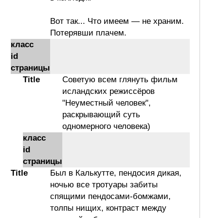
Вот так... Что имеем — не храним.
Потерявши плачем.
класс
id
страницы
Title
Советую всем глянуть фильм
исландских режиссёров
"Неуместный человек",
раскрывающий суть
одномерного человека)
класс
id
страницы
Title
Был в Калькутте, пендосия дикая,
ночью все тротуары забиты
спящими пендосами-бомжами,
толпы нищих, контраст между