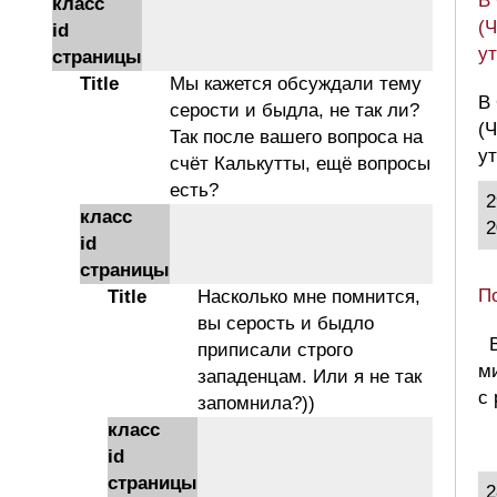
В
класс
(Ч
id
у
страницы
Title
Мы кажется обсуждали тему
В
серости и быдла, не так ли?
(Ч
Так после вашего вопроса на
у
счёт Калькутты, ещё вопросы
есть?
2
класс
2
id
страницы
П
Title
Насколько мне помнится,
вы серость и быдло
В
приписали строго
м
западенцам. Или я не так
с
запомнила?))
класс
id
страницы
2