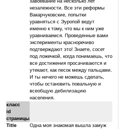
завоевание на несколько лет
незалежности. Все эти реформы
Вакарчуковские, попытки
уравняться с Эуропой ведут
именно к тому, что мы к ним уже
уравниваемся. Проведенные вами
эксперименты красноречиво
подтверждают это! Знаете, сосет
под ложечкой, когда понимаешь, что
все достижения просачиваются и
утекают, как песок между пальцами.
И ты ничего не можешь сделать,
чтобы остановить повальную и
всеобщую дебилизацию
населения.
класс
id
страницы
Title
Одна моя знакомая вышла замуж