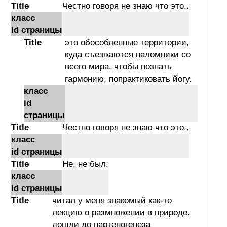
Title
Честно говоря не знаю что это..
класс
id страницы
Title
это обособленные территории,
куда съезжаются паломники со
всего мира, чтобы познать
гармонию, попрактиковать йогу.
класс
id
страницы
Title
Честно говоря не знаю что это..
класс
id страницы
Title
Не, не был.
класс
id страницы
Title
читал у меня знакомый как-то
лекцию о размножении в природе.
дошли до партеногенеза