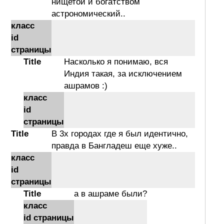
нищетой и богатством
астрономический..
класс
id
страницы
Title
Насколько я понимаю, вся
Индия такая, за исключением
ашрамов :)
класс
id
страницы
Title
В 3х городах где я был идентично,
правда в Бангладеш еще хуже..
класс
id
страницы
Title
а в ашраме были?
класс
id страницы