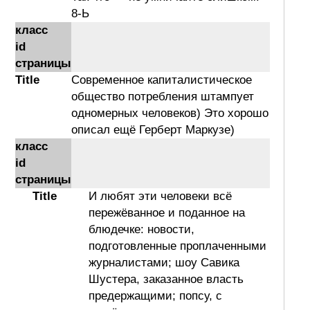
8-Ь
класс
id
страницы
Title
Современное капиталистическое
общество потребления штампует
одномерных человеков) Это хорошо
описал ещё Герберт Маркузе)
класс
id
страницы
Title
И любят эти человеки всё
пережёванное и поданное на
блюдечке: новости,
подготовленные проплаченными
журналистами; шоу Савика
Шустера, заказанное власть
предержащими; попсу, с