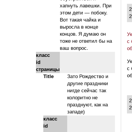
хапнуть лавешки. При
2
этом дети — побоку.
2
Вот такая чайка и
выросла в конце
концов. Я думаю он
У
тоже не ответил бы на
с 
ваш вопрос.
о
класс
У
id
с 
страницы
о
Title
Зато Рождество и
другие праздники
нигде сейчас так
колоритно не
2
празднуют, как на
2
западе)
класс
id