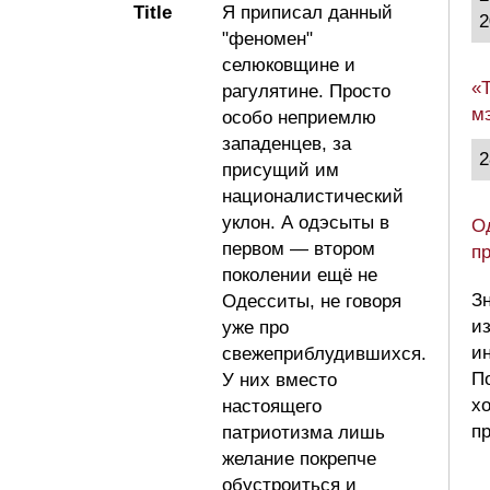
Title
Я приписал данный
2
"феномен"
селюковщине и
«
рагулятине. Просто
м
особо неприемлю
западенцев, за
2
присущий им
националистический
уклон. А одэсыты в
О
первом — втором
п
поколении ещё не
З
Одесситы, не говоря
и
уже про
и
свежеприблудившихся.
П
У них вместо
х
настоящего
п
патриотизма лишь
желание покрепче
обустроиться и