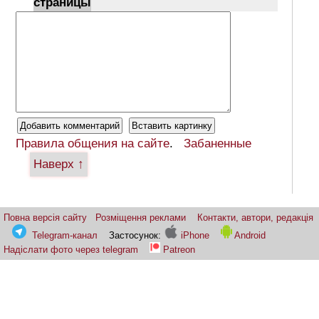
страницы
Правила общения на сайте
.
Забаненные
Наверх ↑
Повна версія сайту
Розміщення реклами
Контакти, автори, редакція
Telegram-канал
Застосунок:
iPhone
Android
Надіслати фото через telegram
Patreon