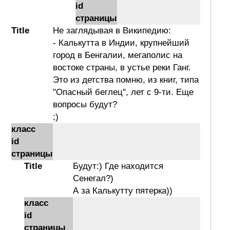
id
страницы
Title
Не заглядывая в Википедию:
- Калькутта в Индии, крупнейший
город в Бенгалии, мегаполис на
востоке страны, в устье реки Ганг.
Это из детства помню, из книг, типа
"Опасный беглец", лет с 9-ти. Еще
вопросы будут?
;)
класс
id
страницы
Title
Будут:) Где находится
Сенегал?)
А за Калькутту пятерка))
класс
id
страницы