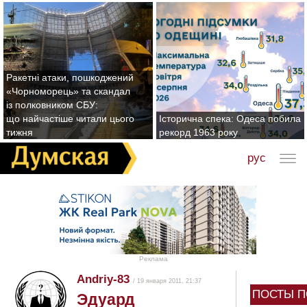
Ракетні атаки, пошкоджений
«Чорноморець» та скандал
із полковником СБУ:
що найчастіше читали цього
Історична спека: Одеса побила
тижня
рекорд 1963 року
рус
Реклама
Andriy-83
/ 19 января 2011, 21:37
ПОСТЫ П
Эдуард