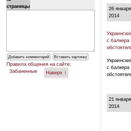
страницы
26 январ
2014
Украински
с балкера
обстоятел
Украински
Правила общения на сайте
.
с балкера
Забаненные
Наверх ↑
обстоятел
21 январ
2014