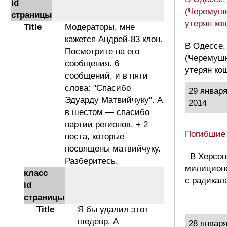
id
(Черемушк
страницы
утерян ко
Title
Модераторы, мне
кажется Андрей-83 клон.
В Одессе,
Посмотрите на его
(Черемушк
сообщения. 6
утерян ко
сообщений, и в пяти
слова: "Спасибо
29 январ
Эдуарду Матвийчуку". А
2014
в шестом — спасибо
партии регионов. + 2
Погибшие
поста, которые
посвящены матвийчуку.
В Херсон
Разберитесь.
милиционе
класс
с радикал
id
страницы
Title
Я бы удалил этот
шедевр. А
28 январ