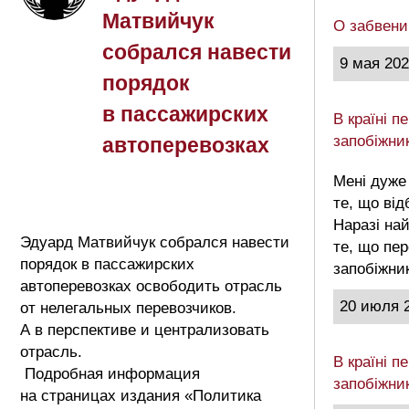
Матвийчук
О забвени
собрался навести
9 мая 20
порядок
в пассажирских
В країні 
запобіжни
автоперевозках
Мені дуже
те, що від
Наразі на
Эдуард Матвийчук собрался навести
те, що пе
порядок в пассажирских
запобіжни
автоперевозках освободить отрасль
20 июля 
от нелегальных перевозчиков.
А в перспективе и централизовать
отрасль.
В країні 
Подробная информация
запобіжни
на страницах издания «Политика