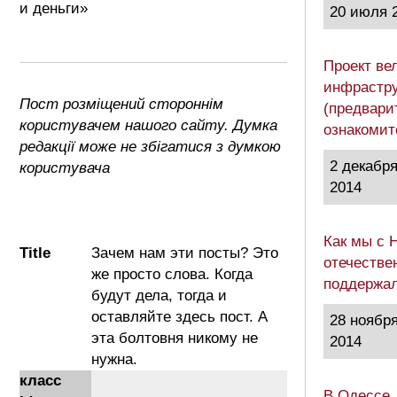
и деньги»
20 июля 
Проект ве
инфрастру
Пост розміщений стороннім
(предвари
користувачем нашого сайту. Думка
ознакоми
редакції може не збігатися з думкою
2 декабр
користувача
2014
Как мы с 
Title
Зачем нам эти посты? Это
отечестве
же просто слова. Когда
поддержа
будут дела, тогда и
оставляйте здесь пост. А
28 ноябр
эта болтовня никому не
2014
нужна.
класс
В Одессе,