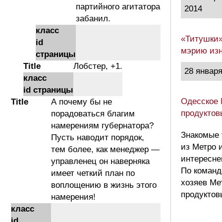
партийного агитатора
2014
забанил.
класс
«Титушки»
id
мэрию изн
страницы
Title
Лобстер, +1.
28 января
класс
id страницы
Одесское 
Title
А почему бы не
продуктов
порадоваться благим
намерениям губернатора?
Знакомые 
Пусть наводит порядок,
из Метро 
тем более, как менеджер —
интересне
управленец он наверняка
По команд
имеет четкий план по
хозяев Ме
воплощению в жизнь этого
продуктов
намерения!
класс
id