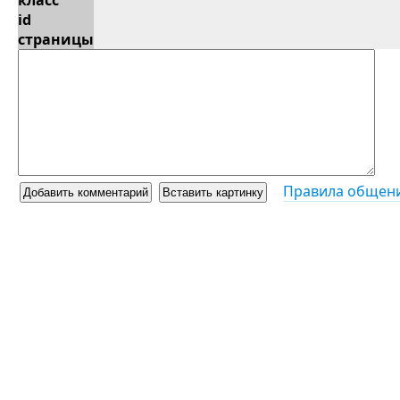
класс
id
страницы
Правила общени