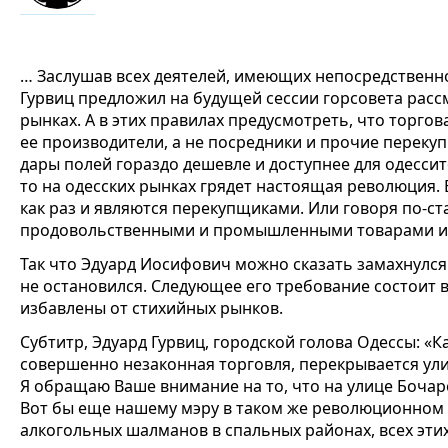
… Заслушав всех деятелей, имеющих непосредственно
Гурвиц предложил на будущей сессии горсовета расс
рынках. А в этих правилах предусмотреть, что торго
ее производители, а не посредники и прочие перекуп
дары полей гораздо дешевле и доступнее для одессит
то на одесских рынках грядет настоящая революция. 
как раз и являются перекупщиками. Или говоря по-с
продовольственными и промышленными товарами изн
Так что Эдуард Иосифович можно сказать замахнулся 
не остановился. Следующее его требование состоит в
избавлены от стихийных рынков.
Субтитр, Эдуард Гурвиц, городской голова Одессы: «К
совершенно незаконная торговля, перекрывается улиц
Я обращаю Ваше внимание на то, что на улице Боча
Вот бы еще нашему мэру в таком же революционном
алкогольных шалманов в спальных районах, всех эти