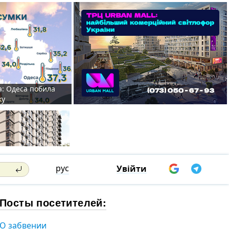
а: Одеса побила
ку
рус
Увійти
Посты посетителей:
О забвении