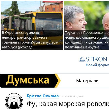
В Одесі знеструмлено
Труханов і Порошенко в 
електротранспорт: замість
човні: що спільного у дво
трамваїв і тролейбусів запустили
колишніх і як це ховає їхн
автобуси (розклад)
політичне майбутнє
Матеріали
Бритва Оккама
/ 23 апреля 2009, 20:16
Фу, какая мэрская револ