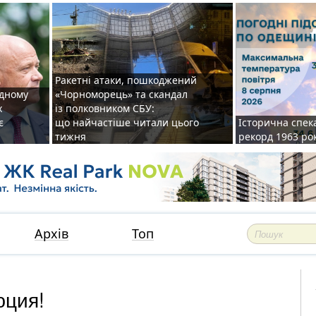
Ракетні атаки, пошкоджений
одному
«Чорноморець» та скандал
х
із полковником СБУ:
є
що найчастіше читали цього
Історична спек
тижня
рекорд 1963 ро
Архів
Топ
юция!