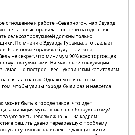
е отношение к работе «Северного», мэр Эдуард
мотреть новые правила торговли на одесских
вать сельхозпродукцией должны только
щики. По мнению Эдуарда Гурвица, это сделает
ов. Если новые правила будут приняты,
Ведь не секрет, что минимум 90% всех торговцев
тарому спекулянтами. На массовой спекуляции
ачально построен весь украинский капитализм.
на святая святых. Однако мэр и на этом
 том, чтобы улицы города были раз и навсегда
ак может быть в городе такое, что идет
а, а милиция чуть ли не способствует этому?
рова уже жить невозможно! » За кадром:
 стиле решить давно перезревшую проблему
х круглосуточных наливаек не дающих житья