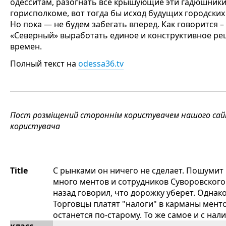
одесситам, разогнать все крышующие эти гадюшники 
горисполкоме, вот тогда бы исход будущих городски
Но пока — не будем забегать вперед. Как говорится –
«Северный» выработать единое и конструктивное реш
времен.
Полный текст на
odessa36.tv
Пост розміщений стороннім користувачем нашого сайту
користувача
Title
С рынками он ничего не сделает. Пошумит 
много ментов и сотрудников Суворовского
назад говорил, что дорожку уберет. Однако
Торговцы платят "налоги" в карманы менто
останется по-старому. То же самое и с нали