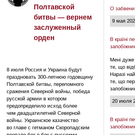
Полтавской
О забвени
битвы — вернем
9 мая 20
заслуженный
орден
В країні 
запобіжни
Мені дуже
те, що від
8 июля Россия и Украина будут
Наразі на
праздновать 300-летнюю годовщину
те, що пе
Полтавской битвы, переломного
запобіжни
сражения Северной войны, победа
русской армии в котором
20 июля 
предопределило исход более
чем двадцатилетней Северной
В країні 
войны. Украинское казачество
запобіжни
во главе с гетманом Скоропадским
воевало бок о бок с русскими