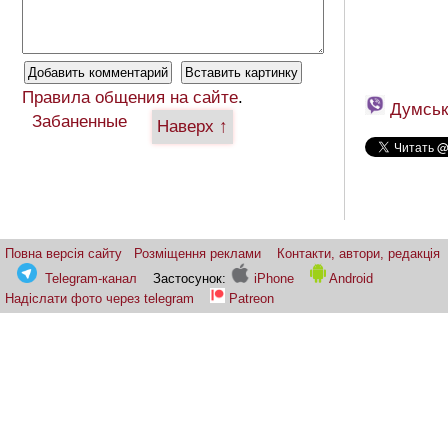
Правила общения на сайте
.
Думськ
Забаненные
Наверх ↑
Повна версія сайту
Розміщення реклами
Контакти, автори, редакція
Telegram-канал
Застосунок:
iPhone
Android
Надіслати фото через telegram
Patreon