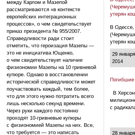
между Карлом и Мазепой
(Черемушк
рассматриваются «в контексте
утерян ко
европейских интеграционных
процессов», о чем свидетельствует
В Одессе,
приказ президента № 955/2007.
(Черемушк
Справедливости ради стоит
утерян ко
отметить, что героизация Мазепы —
это не инициатива Ющенко,
29 январ
о чем свидетельствует наличие
2014
физиономии Мазепы на 10 гривневой
купюре. Однако в восстановлении
Погибшие
исторической справедливости может
поучаствовать каждый, тем более,
В Херсон
что для этого нужно потратить всего
милиционе
лишь несколько секунд времени.
с радикал
Через руки каждого постоянно
проходят 10-гривневые купюры
с физиономией Мазепы на них. Все,
что требуется — это написать
28 январ