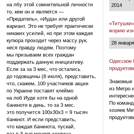
на лбу этой сомнительной личности
2014
то, кем он и является —
«Предатель», «Иуда» или другой
«Титушки»
вариант. Это не требует практически
мэрию изн
никаких усилий, но при этом каждая
купюра проходит через массу рук,
28 января
неся правду людям. Поэтому
мы призываем всех граждан
Одесское 
поддержать данную инициативу.
продуктов
Если за за 3 мес, что остались
до годовщины (8 июля), представить,
Знакомые 
что, скажем, 100 участников акции
из Метро 
по Украине поставят клеймо
интересне
на лоб Иуде хотя бы на одной
По команд
банкноте в день, то за 3 мес.
хозяев Ме
это получится 100х30х3 = 9 тысяч
продуктов
банкнот. И если представить,
что каждая банкнота, пускай,
раз в 3 дня меняет хозяина,