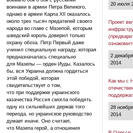
20 июля 
воинами в армии Петра Великого,
однако в армии Карла XII оказалось
около трех тысяч предателей своего
Проект ве
народа во главе с Мазепой, которым
инфрастру
шведский король доверил только
(предвари
охрану обоза. Петр Первый даже
ознакоми
учинил специальную награду, которая
2 декабр
предназначалась специально
2014
для Мазепы — орден Иуды. Казалось
бы, вся Украина должна гордиться
этой победой, которая
Как мы с 
свидетельствует о том,
отечестве
что при поддержке украинского
поддержа
казачества Россия смогла победить
одну из сильнейших держав того
28 ноябр
периода, но украинское руководство
2014
думает иначе. Оно считает,
что Мазепа герой, а отношения
В Одессе,