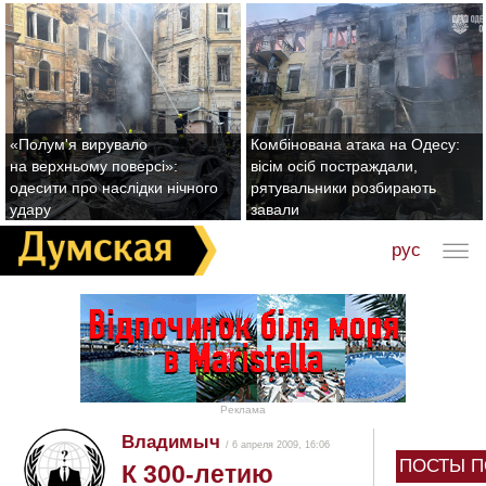
«Полум'я вирувало
Комбінована атака на Одесу:
на верхньому поверсі»:
вісім осіб постраждали,
одесити про наслідки нічного
рятувальники розбирають
удару
завали
рус
Реклама
Владимыч
/ 6 апреля 2009, 16:06
ПОСТЫ П
К 300-летию