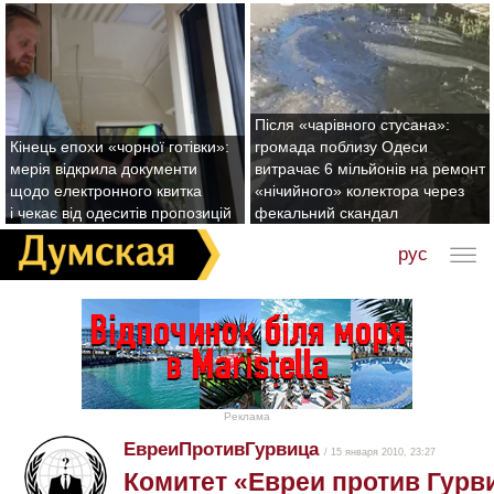
Після «чарівного стусана»:
Кінець епохи «чорної готівки»:
громада поблизу Одеси
мерія відкрила документи
витрачає 6 мільйонів на ремонт
щодо електронного квитка
«нічийного» колектора через
і чекає від одеситів пропозицій
фекальний скандал
рус
Реклама
ЕвреиПротивГурвица
/ 15 января 2010, 23:27
Комитет «Евреи против Гурв