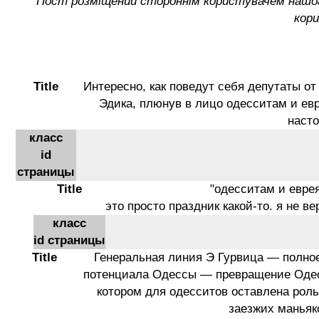
Пост розміщений стороннім користувачем нашого
кор
Title
Интересно, как поведут себя депутаты от
Эдика, плюнув в лицо одесситам и евр
наст
класс
id
страницы
Title
"одесситам и евре
это просто праздник какой-то. я не ве
класс
id страницы
Title
Генеральная линия Э Гурвица — полное
потенциала Одессы — превращение Одес
котором для одесситов оставлена рол
заезжих маньяк