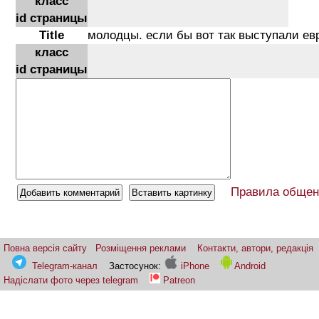
класс
id страницы
Title
молодцы. если бы вот так выступали ев
класс
id страницы
Правила общен
Повна версія сайту
Розміщення реклами
Контакти, автори, редакція
Telegram-канал
Застосунок:
iPhone
Android
Надіслати фото через telegram
Patreon