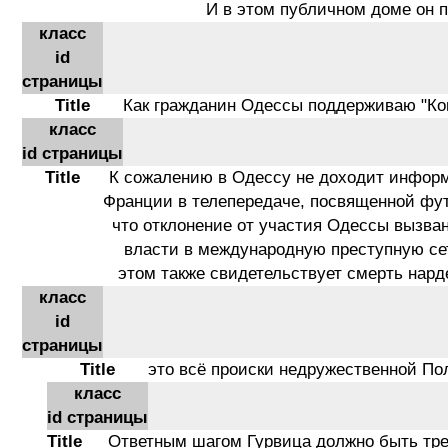
И в этом публичном доме он 
класс
id
страницы
Title
Как гражданин Одессы поддерживаю "Ко
класс
id страницы
Title
К сожалению в Одессу не доходит информ
Франции в телепередаче, посвященной фу
что отклонение от участия Одессы вызва
власти в международную преступную сет
этом также свидетельствует смерть нарде
класс
id
страницы
Title
это всё происки недружественной По
класс
id страницы
Title
Ответным шагом Гурвица должно быть тре