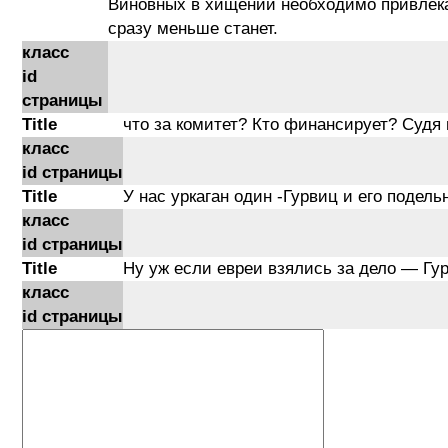
Виновных в хищении необходимо привлекат
сразу меньше станет.
класс
id
страницы
Title
что за комитет? Кто финансирует? Судя 
класс
id страницы
Title
У нас уркаган один -Гурвиц и его подель
класс
id страницы
Title
Ну уж если евреи взялись за дело — Гу
класс
id страницы