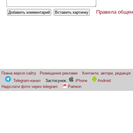
Правила общен
Повна версія сайту
Розміщення реклами
Контакти, автори, редакція
Telegram-канал
Застосунок:
iPhone
Android
Надіслати фото через telegram
Patreon