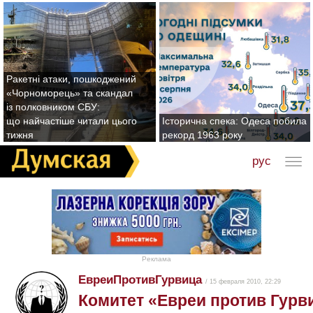
Ракетні атаки, пошкоджений
«Чорноморець» та скандал
із полковником СБУ:
що найчастіше читали цього
Історична спека: Одеса побила
тижня
рекорд 1963 року
рус
Реклама
ЕвреиПротивГурвица
/ 15 февраля 2010, 22:29
Комитет «Евреи против Гурв