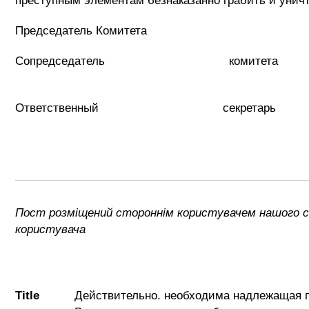
преступным элементам безнаказанно грабить и унич
Председатель Ком
Сопредседатель комитета
Чайка 
Ответственный секретарь
Еременко
Пост розміщений стороннім користувачем нашого са
користувача
Title
Действительно. необходима надлежащая п