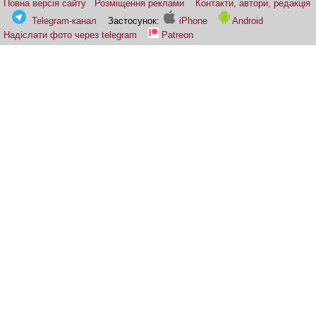
Повна версія сайту
Розміщення реклами
Контакти, автори, редакція
Telegram-канал
Застосунок:
iPhone
Android
Надіслати фото через telegram
Patreon