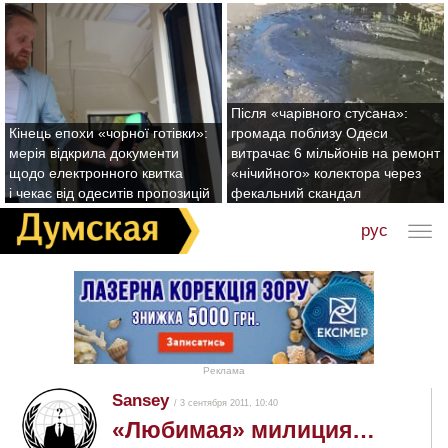
Після «чарівного стусана»:
Кінець епохи «чорної готівки»:
громада поблизу Одеси
мерія відкрила документи
витрачає 6 мільйонів на ремонт
щодо електронного квитка
«нічийного» колектора через
і чекає від одеситів пропозицій
фекальний скандал
рус
Реклама
Sansey
/ 3 сентября 2011, 10:40
«Любимая» милиция…