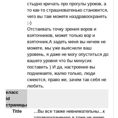
стыдно кричать про прогулы уроков, а
то как-то страшноватенько становится,
чего вы там можете наздравоохранять
;-)
Отстаивать точку зрения воров и
взяточников, может только вор и
взяточник.А задеть меня вы ничем не
можете, мы уже выяснили ваш
уровень, я даже не могу опуститься до
вашего уровня что бы минусик
поставить ) И да, настроение вы
поднимаете, жалко только, люди
смеются, право же, зачем так себя не
любить.
класс
id
страницы
Title
...Вы все также невнимательны...к
здравоохранению я тоже не имею