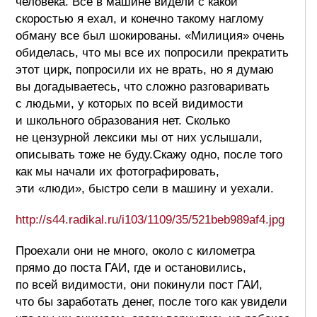
человека. Все в машине видели с какой
скоростью я ехал, и конечно такому наглому
обману все был шокированы. «Милиция» очень
обиделась, что мы все их попросили прекратить
этот цирк, попросили их не врать, но я думаю
вы догадываетесь, что сложно разговаривать
с людьми, у которых по всей видимости
и школьного образования нет. Сколько
не цензурной лексики мы от них услышали,
описывать тоже не буду.Скажу одно, после того
как мы начали их фотографировать,
эти «люди», быстро сели в машину и уехали.
http://s44.radikal.ru/i103/1109/35/521beb989af4.jpg
Проехали они не много, около с километра
прямо до поста ГАИ, где и остановились,
по всей видимости, они покинули пост ГАИ,
что бы заработать денег, после того как увидели