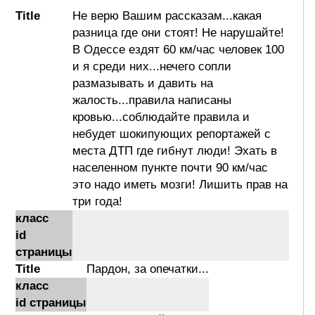
Title
Не верю Вашим рассказам...какая
разница где они стоят! Не нарушайте!
В Одессе ездят 60 км/час человек 100
и я среди них...нечего сопли
размазывать и давить на
жалость...правила написаны
кровью...соблюдайте правила и
небудет шокипующих репортажей с
места ДТП где гибнут люди! Эхать в
населенном пункте почти 90 км/час
это надо иметь мозги! Лишить прав на
три года!
класс
id
страницы
Title
Пардон, за опечатки...
класс
id страницы