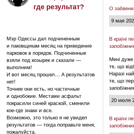
где результат?
О забвени
9 мая 20
Мэр Одессы дал подчиненным
В країні 
и паковщикам месяц на приведение
запобіжни
парковок в порядок. Подчиненные
Мені дуже
взяли под козырек и сказали —
те, що від
выполним!
Наразі на
И вот месяц прошел… А результатов
те, що пе
нет!
запобіжни
Точнее они есть, но частичные
и однобокие. Местами асфальт
20 июля 
покрасили синей краской, сменили
кое-где знаки и все.
Возможно, это только я не увидел
В країні 
результатов — тогда поправьте меня,
запобіжни
пожалуйста.