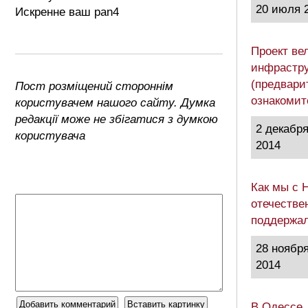
20 июля 
Искренне ваш pan4
Проект ве
инфрастру
(предвари
Пост розміщений стороннім
ознакоми
користувачем нашого сайту. Думка
редакції може не збігатися з думкою
2 декабр
користувача
2014
Как мы с 
отечестве
поддержа
28 ноябр
2014
В Одессе,