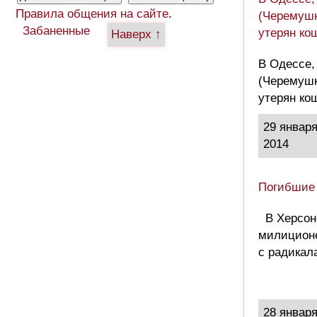
Правила общения на сайте
.
(Черемушк
Забаненные
утерян ко
Наверх ↑
В Одессе,
(Черемушк
утерян ко
29 январ
2014
Погибшие
В Херсон
милиционе
с радикал
28 январ