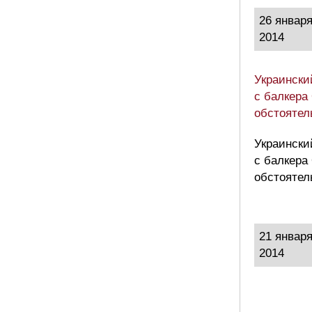
26 январ
2014
Украински
с балкера
обстоятел
Украински
с балкера
обстоятел
21 январ
2014