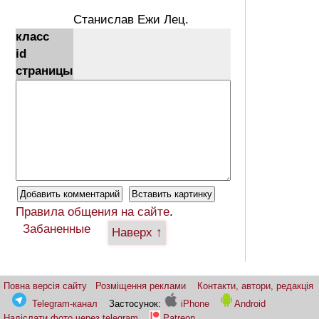
Станислав Ежи Лец.
класс
id
страницы
Правила общения на сайте
.
Забаненные
Наверх ↑
Повна версія сайту
Розміщення реклами
Контакти, автори, редакція
Telegram-канал
Застосунок:
iPhone
Android
Надіслати фото через telegram
Patreon