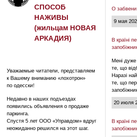
СПОСОБ
О забвени
НАЖИВЫ
9 мая 20
(жильцам НОВАЯ
АРКАДИЯ)
В країні 
запобіжни
Мені дуже
те, що від
Уважаемые читатели, представляем
Наразі на
к Вашему вниманию «лохотрон»
те, що пе
по одесски!
запобіжни
Недавно в наших подъездах
20 июля 
появились объявления о продаже
паркинга.
Спустя 5 лет ООО «Управдом» вдруг
В країні 
неожиданно решился на этот шаг.
запобіжни