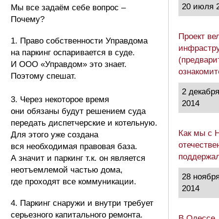
20 июля 
Мы все задаём себе вопрос –
Почему?
Проект ве
1. Право собственности Управдома
инфрастру
на паркинг оспаривается в суде.
(предвари
И ООО «Управдом» это знает.
ознакоми
Поэтому спешат.
2 декабр
3. Через некоторое время
2014
они обязаны будут решением суда
передать диспетчерские и котельную.
Как мы с 
Для этого уже создана
отечестве
вся необходимая правовая база.
поддержа
А значит и паркинг т.к. он является
неотъемлемой частью дома,
28 ноябр
где проходят все коммуникации.
2014
4. Паркинг снаружи и внутри требует
серьезного капитального ремонта.
В Одессе,