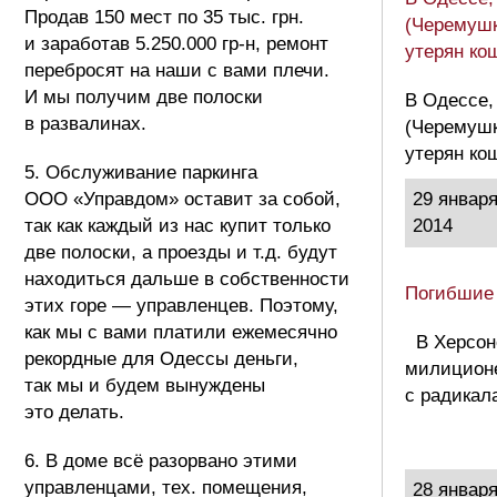
Продав 150 мест по 35 тыс. грн.
(Черемушк
и заработав 5.250.000 гр-н, ремонт
утерян ко
перебросят на наши с вами плечи.
И мы получим две полоски
В Одессе,
в развалинах.
(Черемушк
утерян ко
5. Обслуживание паркинга
ООО «Управдом» оставит за собой,
29 январ
так как каждый из нас купит только
2014
две полоски, а проезды и т.д. будут
находиться дальше в собственности
Погибшие
этих горе — управленцев. Поэтому,
как мы с вами платили ежемесячно
В Херсон
рекордные для Одессы деньги,
милиционе
так мы и будем вынуждены
с радикал
это делать.
6. В доме всё разорвано этими
управленцами, тех. помещения,
28 январ