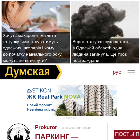
Хочуть макарони, котлети
та курку: чим годуватимуть
Ворог атакував суховантаж
одеських школярів і чому
в Одеській області: одна
до початку навчального року
людина загинула, ще троє
можуть не встигнути?
постраждали
рус
Реклама
Prokuror
/ 23 августа 2011, 08:49
ПОСТЫ П
ПАРКИНГ —