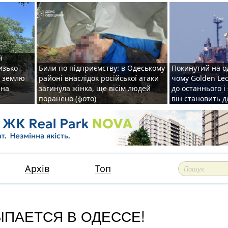
ї
изько
Били по підприємству: в Одеському
Покинутий на о
у землю
районі внаслідок російської атаки
чому Golden Le
ена
загинула жінка, ще вісім людей
до останнього і
поранено (фото)
він становить 
Архів
Топ
ЫПАЕТСЯ В ОДЕССЕ!