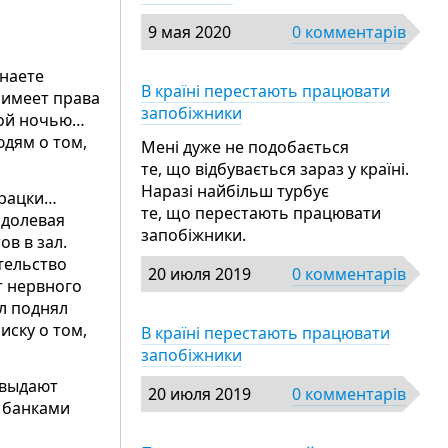
9 мая 2020
0 комментарів
знаете
В країні перестають працювати
е имеет права
запобіжники
той ночью…
юдям о том,
Мені дуже не подобається
те, що відбувається зараз у країні.
Наразі найбільш турбує
урацки…
те, що перестають працювати
одолевая
запобіжники.
в в зал.
тельство
20 июля 2019
0 комментарів
т нервного
л поднял
иску о том,
В країні перестають працювати
запобіжники
 выдают
20 июля 2019
0 комментарів
 банками