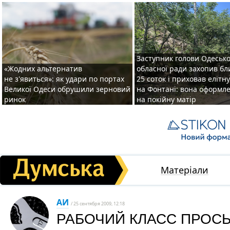
Заступник голови Одесько
«Жодних альтернатив
обласної ради захопив бл
не з'явиться»: як удари по портах
25 соток і приховав елітн
Великої Одеси обрушили зерновий
на Фонтані: вона оформл
ринок
на покійну матір
Матеріали
АИ
/ 25 сентября 2009, 12:18
РАБОЧИЙ КЛАСС ПРОС