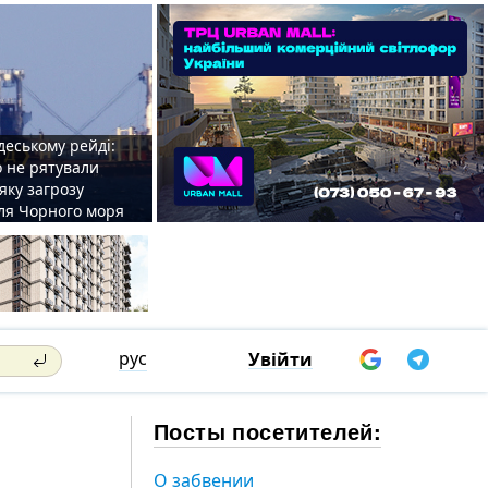
деському рейді:
o не рятували
 яку загрозу
для Чорного моря
рус
Увійти
Посты посетителей:
О забвении