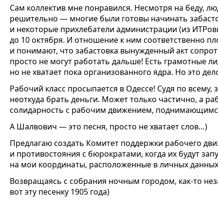
Сам коллектив мне понравился. Несмотря на беду, лю
решительно — многие были готовы начинать забасто
и некоторые прихлебатели администрации (из ИТРов
до 10 октября. И отношение к ним соответственно п
и понимают, что забастовка вынужденный акт сопрот
просто не могут работать дальше! Есть грамотные ли
но не хватает пока организованного ядра. Но это дел
Рабочий класс просыпается в Одессе! Судя по всему, 
неоткуда брать деньги. Может только частично, а ра
солидарность с рабочим движением, поднимающимся
А Шалвович — это песня, просто не хватает слов…)
Предлагаю создать Комитет поддержки рабочего дв
и противостояния с бюрократами, когда их будут з
на мои координаты, расположенные в личных данных
Возвращаясь с собрания ночным городом, как-то неза
вот эту песенку 1905 года)