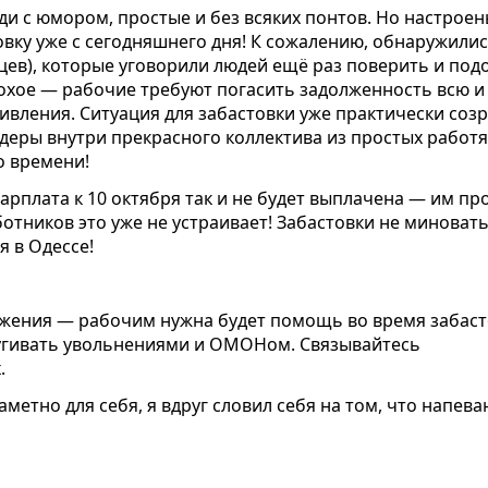
ди с юмором, простые и без всяких понтов. Но настрое
вку уже с сегодняшнего дня! К сожалению, обнаружили
цев), которые уговорили людей ещё раз поверить и под
лохое — рабочие требуют погасить задолженность всю 
ивления. Ситуация для забастовки уже практически соз
деры внутри прекрасного коллектива из простых работя
о времени!
зарплата к 10 октября так и не будет выплачена — им пр
ботников это уже не устраивает! Забастовки не миноват
 в Одессе!
ижения — рабочим нужна будет помощь во время забас
апугивать увольнениями и ОМОНом. Связывайтесь
.
метно для себя, я вдруг словил себя на том, что напева