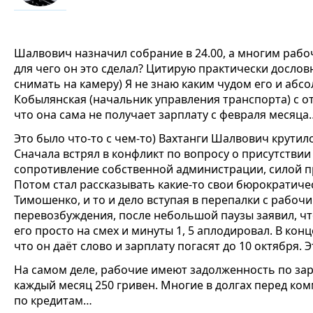
Шалвович назначил собрание в 24.00, а многим рабоч
для чего он это сделал? Цитирую практически дословн
снимать на камеру) Я не знаю каким чудом его и а
Кобылянская (начальник управления транспорта) с о
что она сама не получает зарплату с февраля месяца
Это было что-то с чем-то) Вахтанги Шалвович крутилс
Сначала встрял в конфликт по вопросу о присутствии
сопротивление собственной администрации, силой про
Потом стал рассказывать какие-то свои бюрократиче
Тимошенко, и то и дело вступая в перепалки с рабоч
перевозбуждения, после небольшой паузы заявил, чт
его просто на смех и минуты 1, 5 аплодировал. В кон
что он даёт слово и зарплату погасят до 10 октября.
На самом деле, рабочие имеют задолженность по зар
каждый месяц 250 гривен. Многие в долгах перед к
по кредитам…