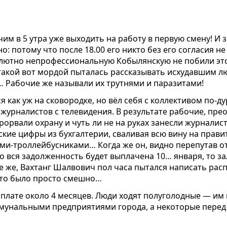
им в 5 утра уже выходить на работу в первую смену! И 
о: потому что после 18.00 его никто без его согласия н
бсолютно непрофессиональную Кобылянскую не побили э
такой вот мордой пыталась рассказывать исхудавшим л
… Рабочие же называли их трутнями и паразитами!
я как уж на сковородке, но вёл себя с коллективом по-д
 журналистов с телевидения. В результате рабочие, пре
рвали охрану и чуть ли не на руках занесли журналисто
ские цифры из бухгалтерии, сваливая всю вину на прави
ими-троллейбусниками… Когда же он, видно перепутав о
о вся задолженность будет выплачена 10… января, то за
це же, Вахтанг Шалвович пол часа пытался написать расп
 Это было просто смешно…
плате около 4 месяцев. Люди ходят полуголодные — им
оммунальными предприятиями города, а некоторые перед