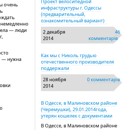
Проект велосипедной
ны очень
инфраструктуры г. Одессы
сь
(предварительный,
ождать
ознакомительный вариант)
и немедленно
рела — люди
2 декабря
46
г,
2014
комментарів
осто
Как мы с Николь грудью
ь — нужна
отечественного производителя
поддержали
28 ноября
0 комментарів
товки
2014
В Одессе, в Малиновском районе
ю
(Черемушки), 29.01.2014года,
утерян кошелек с документами
В Одессе, в Малиновском районе