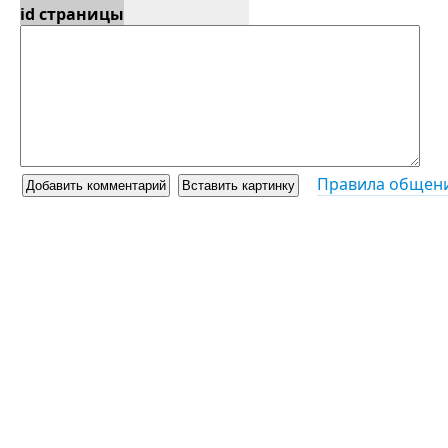
id страницы
Правила общени