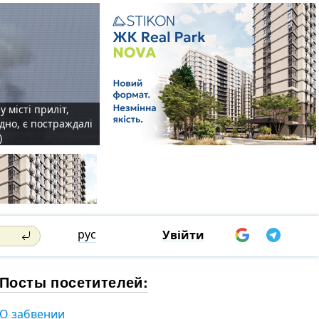
у місті приліт,
удно, є постраждалі
)
рус
Увійти
Посты посетителей:
О забвении