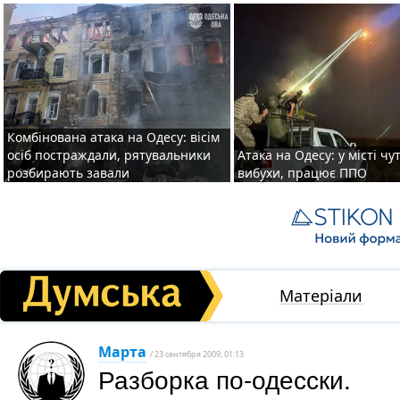
Комбінована атака на Одесу: вісім
осіб постраждали, рятувальники
Атака на Одесу: у місті чу
розбирають завали
вибухи, працює ППО
Матеріали
Марта
/ 23 сентября 2009, 01:13
Разборка по-одесски.