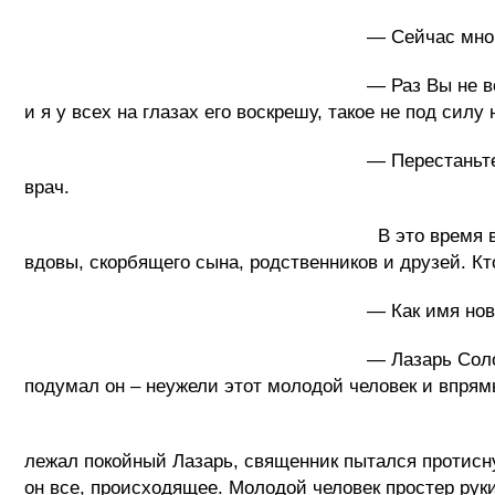
— Сейчас многие экстрасенсы занимаю
— Раз Вы не верите мне, я докажу Вам
и я у всех на глазах его воскрешу, такое не под сил
— Перестаньте, уйдите отсюда, Вы не 
врач.
В это время в церковь внесли покойн
вдовы, скорбящего сына, родственников и друзей. Кт
— Как имя новопреставленного
— Лазарь Соломонович Иваненко – отве
подумал он – неужели этот молодой человек и впрям
Он увидел как молодой чел
лежал покойный Лазарь, священник пытался протисну
он все, происходящее. Молодой человек простер руки