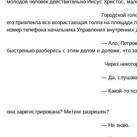
молодой человек действительно Иисус Христос, мало
Городской голова сидел в своем кабин
его привлекла все возрастающая толпа на площади п
номер телефона начальника Управления внутренних 
— Ало, Петрович, тут у меня на площа
быстренько разберись с этим делом и доложи, что за
Через некоторое время в кабинете 
— Да, слушаю, а, это ты, Петр
— Какой-то псих утверждает, что он 
- Какой еще псих? От 
она зарегистрирована? Митинг разрешен?
— Не знаю.