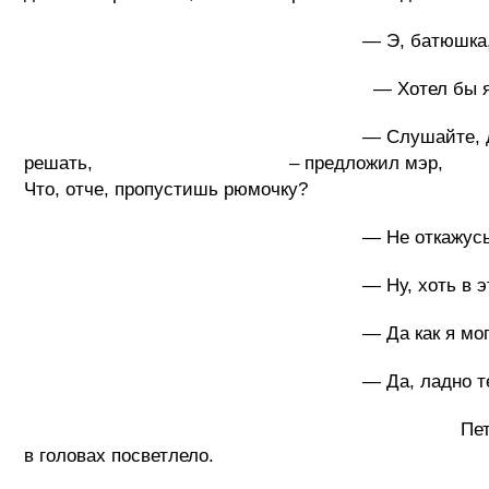
— Э, батюшка, — сказал мэр, — 
— Хотел бы я на вас посмотреть, есл
— Слушайте, давайте выпьем, а то гол
решать, – предложил мэр, - 
Что, отче, пропустишь рюмочку?
— Не откажусь
— Ну, хоть в этом ты со мной
— Да как я могу с вами спори
— Да, ладно тебе. Налива
Петрович достал бутылку, налил к
в головах посветлело.