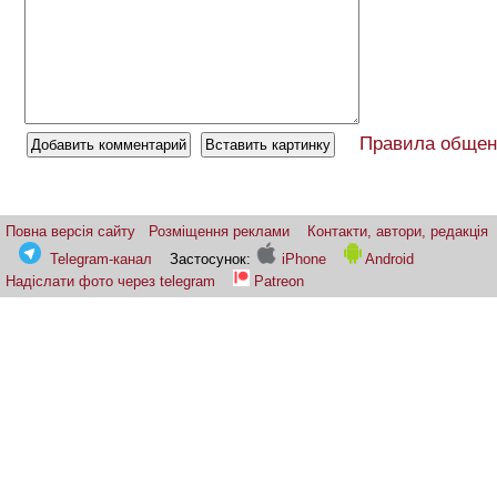
Правила общен
Повна версія сайту
Розміщення реклами
Контакти, автори, редакція
Telegram-канал
Застосунок:
iPhone
Android
Надіслати фото через telegram
Patreon