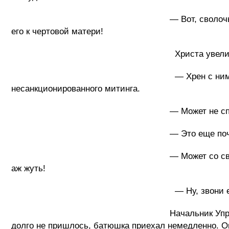
— Вот, сволочь! Он еще и издевается!
его к чертовой матери!
Христа увели
— Хрен с ним, Петрович, — сказал го
несанкционированного митинга.
— Может не спешить с
— Это еще почем
— Может со священником посоветуемся, 
аж жуть!
— Ну, звони ему, пусть с
Начальник Управления внутренних дел
долго не пришлось, батюшка приехал немедленно. Он