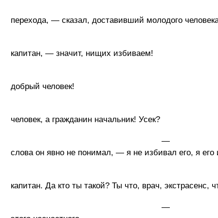
- Этот бомж изб
перехода, — сказал, доставивший молодого человека
- Так
капитан, — значит, нищих избиваем!
- Я не 
добрый человек!
- Я те
человек, а гражданин начальник! Усек?
— Да, гражданин начальник, —
слова он явно не понимал, — я не избивал его, я его
- Излечил, гово
капитан. Да кто ты такой? Ты что, врач, экстрасенс, 
— Не знаю, о чем ты говоришь