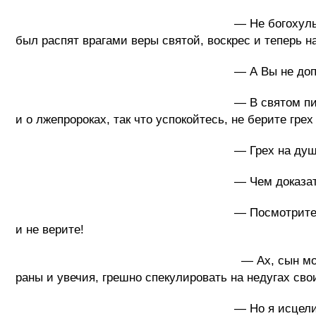
— Не богохульствуйте, сын мой, тяжк
был распят врагами веры святой, воскрес и теперь н
— А Вы не допускаете, что
— В святом писании сказано о втором п
и о лжепророках, так что успокойтесь, не берите грех
— Грех на душу берут те, кто не пр
— Чем доказать Вы можете, что
— Посмотрите на руки и ноги мои, да
и не верите!
— Ах, сын мой, раны на руках 
раны и увечия, грешно спекулировать на недугах сво
— Но я исцелил калеку и э