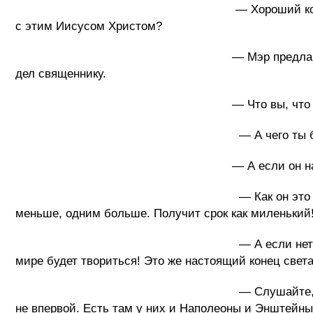
— Хороший коньячок, — заметил мэр, 
с этим Иисусом Христом?
— Мэр предлагает уголовное дело на н
дел священнику.
— Что вы, что вы, — замахал руками с
— А чего ты боишься? Как я скажу, т
— А если он на суде докажет, что он 
— Как он это докажет? Мария Дэви Хри
меньше, одним больше. Получит срок как миленький
— А если нет? Тогда что? Вы что хоти
мире будет твориться! Это же настоящий конец света
— Слушайте, давайте отправим его в д
не впервой. Есть там у них и Наполеоны и Энштейны,