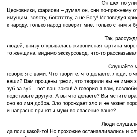
Он шел по улице уверенной, твердой п
Церковники, фарисеи – думал он, они по-прежнему от
имущим, золоту, богатству, а не Богу! Исповедуя хр
к народу, только народ поверит мне, только с ним я б
Так, рассуждая о вере и бытии, он д
людей, внизу открывалась живописная картина морско
то женщина, видимо экскурсовод, что-то рассказыва
— Слушайте меня, люди! Я есть альфа
говорю я с вами. Что творите, что делаете, люди, о
ваши? Вам прощены грехи, что творили вы не имея зав
зуб за зуб – вот ваш закон! А говорил я вам, возлюби
подставьте другую. А вы что делаете? Вы мстите вр
оно во имя добра. Зло порождает зло и не может пор
и напрасно приняты муки во спасение ваше?
Люди слушали, толпа вокруг него росл
да псих какой-то! Но прохожие останавливались и с