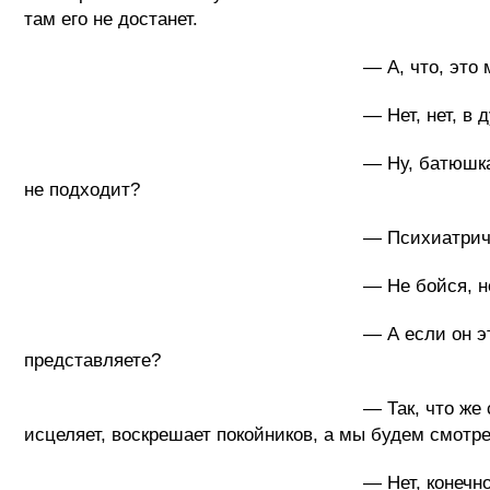
там его не достанет.
— А, что, это мысль! – поддержал 
— Нет, нет, в дурдом его нельз
— Ну, батюшка, тебе не угодишь, и то 
не подходит?
— Психиатрическая больница, это вс
— Не бойся, не только больные, з
— А если он этих больных станет лечи
представляете?
— Так, что же с ним делать, в конце, 
исцеляет, воскрешает покойников, а мы будем смотрет
— Нет, конечно, от него необходимо ка