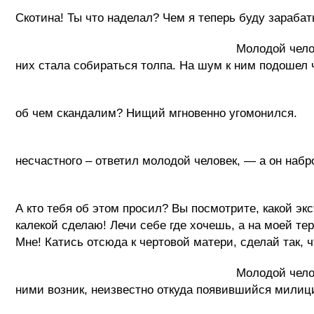
- Ах, 
Скотина! Ты что наделал? Чем я теперь буду зараба
Молодой человек, явно ошарашенный т
них стала собираться толпа. На шум к ним подошел ч
- Что 
об чем скандалим? Нищий мгновенно угомонился.
- Я из
несчастного – ответил молодой человек, — а он набр
- Ты,
А кто тебя об этом просил? Вы посмотрите, какой эк
калекой сделаю! Лечи себе где хочешь, а на моей т
Мне! Катись отсюда к чертовой матери, сделай так, ч
Молодой человек рад был бы у
ними возник, неизвестно откуда появившийся милиц