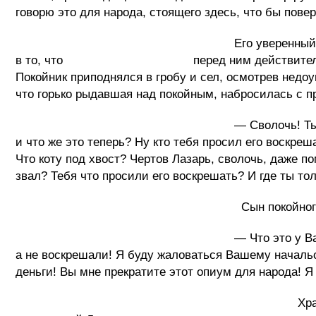
говорю это для народа, стоящего здесь, что бы пове
Его уверенный громкий, звенящий голо
в то, что перед ним действительно Иисус Хр
Покойник приподнялся в гробу и сел, осмотрев недо
что горько рыдавшая над покойным, набросилась с п
— Сволочь! Ты что наделал? Он же за
и что же это теперь? Ну кто тебя просил его воскреш
Что коту под хвост? Чертов Лазарь, сволочь, даже п
звал? Тебя что просили его воскрешать? И где ты то
Сын покойного, а ныне воскрешенного
— Что это у Вас тут в церкви творитьс
а не воскрешали! Я буду жаловаться Вашему начальс
деньги! Вы мне прекратите этот опиум для народа! Я 
Храм Божий превратился в сумасш