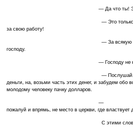
— Да что ты! Это было вполне пр
— Это только на вывеске, а фактичес
за свою работу!
— За всякую работу положено платить 
господу.
— Господу не нужны деньги, п
— Послушай, может ты и вправду Иису
деньги, на, возьми часть этих денег, и забудем обо 
молодому человеку пачку долларов.
— Отойди сатана, не искушай г
пожалуй и впрямь, не место в церкви, где властвует 
С этими словами молодой чел