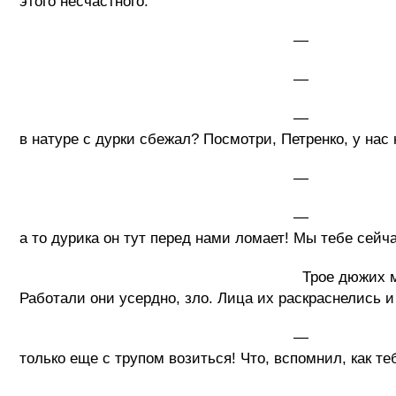
этого несчастного.
— Хватит шлангом прикидыва
— Я Иисус Христос – о
— Что? Иисус Христос?
в натуре с дурки сбежал? Посмотри, Петренко, у нас
— Да, вроде бы
— Тогда всыпьте ему как полож
а то дурика он тут перед нами ломает! Мы тебе сейч
Трое дюжих милиционеров принялись 
Работали они усердно, зло. Лица их раскраснелись и
— Ну, хватит, — сказал капита
только еще с трупом возиться! Что, вспомнил, как те