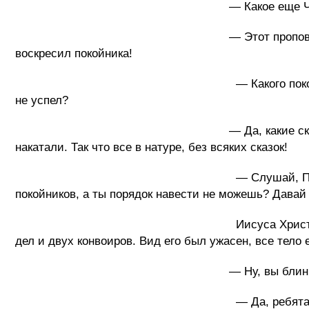
— Какое еще ЧП может быт
— Этот проповедник, который называе
воскресил покойника!
— Какого покойника? Ты что мне сказк
не успел?
— Да, какие сказки, ко мне только чт
накатали. Так что все в натуре, без всяких сказок!
— Слушай, Петрович, что за дела тво
покойников, а ты порядок навести не можешь? Давай 
Иисуса Христа привели в кабинет гор
дел и двух конвоиров. Вид его был ужасен, все тело 
— Ну, вы блин даете! – сказал м
— Да, ребята малость перестар