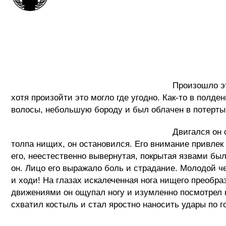
ВТОРОЕ 
Произошло это событие в одном южном 
хотя произойти это могло где угодно. Как-то в полд
волосы, небольшую бороду и был облачен в потерты
Двигался он со стороны Привокзально
толпа нищих, он остановился. Его внимание привлек 
его, неестественно вывернутая, покрытая язвами был
он. Лицо его выражало боль и страдание. Молодой че
и ходи! На глазах искалеченная нога нищего преобр
движениями он ощупал ногу и изумленно посмотрел н
схватил костыль и стал яростно наносить удары по го