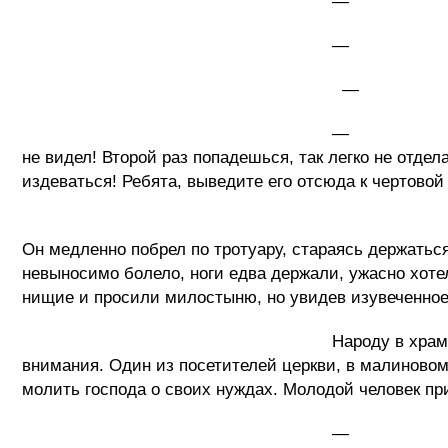
— Истинно говорю Вам, я Иис
— Тебе что, еще мало? Так 
— Не бейте меня, добрые люд
— Черт с тобой, проваливай! 
не видел! Второй раз попадешься, так легко не отде
издеваться! Ребята, выведите его отсюда к чертовой
Молодого человека вытолк
Он медленно побрел по тротуару, стараясь держаться
невыносимо болело, ноги едва держали, ужасно хоте
нищие и просили милостыню, но увидев изувеченное 
Народу в храме было не много, кто-то 
внимания. Один из посетителей церкви, в малиновом
молить господа о своих нуждах. Молодой человек п
— Молю тебя, господи, не оста