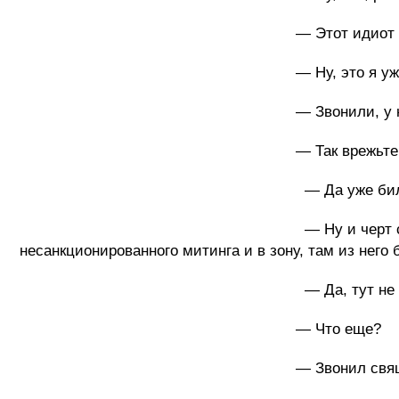
— Этот идиот утверждает, что он ни к
— Ну, это я уже слышал, вы в д
— Звонили, у них такого нет, все сект
— Так врежьте ему как положен
— Да уже били, а он долдонит одно
— Ну и черт с ним, хоть Иисус, хот
несанкционированного митинга и в зону, там из него
— Да, тут не все так 
— Что еще?
— Звонил священник, весь перепуга