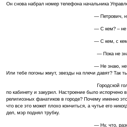
Он снова набрал номер телефона начальника Управл
— Петрович, ну что там
— С кем? – не понял Пе
— С кем, с кем – с Римским папой! 
— Пока не знаю, допра
— Не знаю, не знаю! Ты когда-нибудь,
Или тебе погоны жмут, звезды на плечи давят? Так т
Городской голова с остервенением швы
по кабинету и закурил. Настроение было испорчено в
религиозных фанатиков в городе? Почему именно этот
что все это может плохо кончиться, а чутье его ник
дел, мэр поднял трубку.
— Ну, что, разобрался? – 