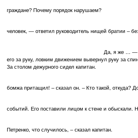
- В ч
граждане? Почему порядок нарушаем?
- Это
человек, — ответил руководитель нищей братии – без
Да, я же … — попытался возразить мо
его за руку, ловким движением вывернул руку за спи
За столом дежурного сидел капитан.
- О, оп
бомжа притащил! – сказал он. – Кто тако
Молодой человек молчал
событий. Его поставили лицом к стене и обыскали. Н
- Ну, 
Петренко, что случилось, – сказал капитан.