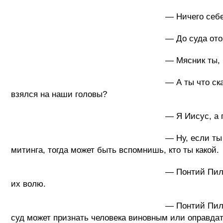
— Ничего себе малость! Да вы из нег
— До суда отойдет, доктор
— Мясник ты, Петрович, ты что 
— А ты что скажешь? – обратился мэр 
взялся на наши головы?
— Я Иисус, а послал меня О
— Ну, если ты Иисус, то я Понтий Пил
митинга, тогда может быть вспомнишь, кто ты какой.
— Понтий Пилат не находил во мне ви
их волю.
— Понтий Пилат, может, и не находил в
суд может признать человека виновным или оправдать