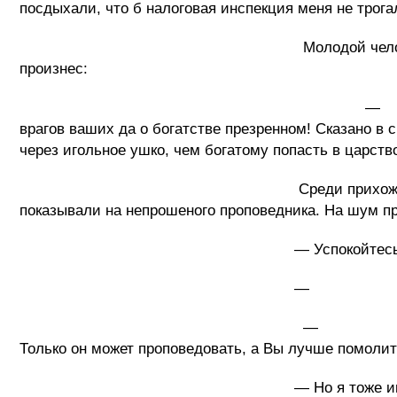
посдыхали, что б налоговая инспекция меня не трога
Молодой человек, услыхав эту молитв
произнес:
— Люди! Что творите, что 
врагов ваших да о богатстве презренном! Сказано в 
через игольное ушко, чем богатому попасть
Среди прихожан начался глухой ропот
показывали на непрошеного проповедника. На шум пр
— Успокойтесь, молодой человек, зд
— Я говорю этим людям проп
— Говорить библейские истин
Только он может проповедовать, а Вы лучше помоли
— Но я тоже имею право проповедова