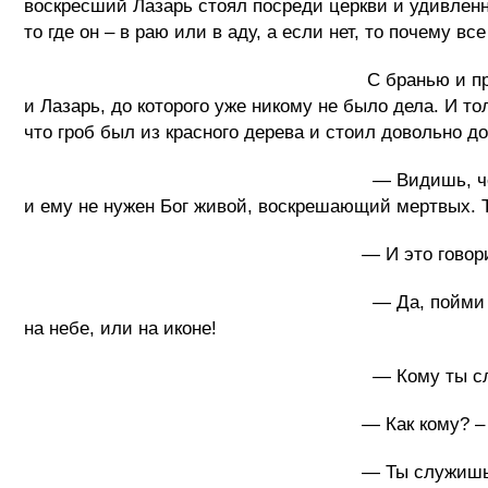
воскресший Лазарь стоял посреди церкви и удивленн
то где он – в раю или в аду, а если нет, т
С бранью и проклятиями толпа во гла
и Лазарь, до которого уже никому не было дела. И т
что гроб был из красного дерева и стоил до
— Видишь, чего ты добился? – спрос
и ему не нужен Бог живой, воскрешающий мертвых. Та
— И это говоришь мне ты, священник
— Да, пойми же ты, наконец, что не н
на небе, или на иконе!
— Кому ты служишь, священн
— Как кому? – недоумевая ответи
— Ты служишь дьяволу – ответил Хрис