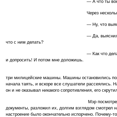
— А что ты вообще знаешь! – кр
Через несколько минут сно
— Ну, что выяснил? – спросил
— Да, выяснил, никакая религиозная 
что с ним делать?
— Как что делать? Не знаешь, что де
и допросить! И потом мне доложишь.
Под вой сирен и мигание 
три милицейские машины. Машины остановились пол
начала таять, и вскоре все слушатели рассеялись. Н
он и не оказывал никакого сопротивления, его скрут
Мэр посмотрел в окно и успокоился. Те
документы, разложил их, долгим взглядом смотрел на
настроение было окончательно испорчено. Почему-то