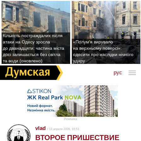
Кількість постраждалих після
атаки на Одесу зросла
«Полум'я вирувало
до дванадцяти: частина міста
на верхньому поверсі»:
досі залишається без світла
одесити про наслідки нічного
та води (оновлено)
удару
рус
Реклама
vlad
/ 13 апреля 2009, 18:53
ВТОРОЕ ПРИШЕСТВИЕ