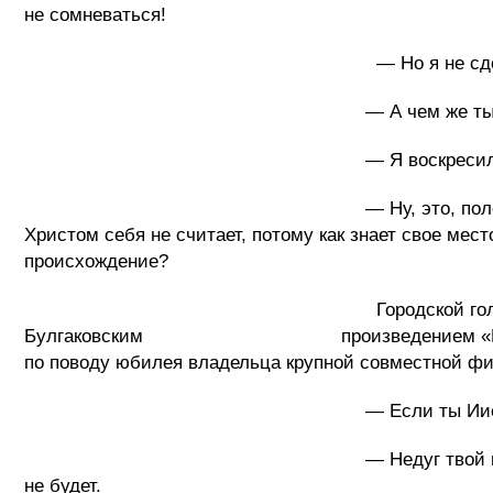
не сомневаться!
— Но я не сделал ничего дурного, я у
— А чем же ты докажешь, что ты
— Я воскресил Лаза
— Ну, это, положим, мы уже слышали, 
Христом себя не считает, потому как знает свое мес
происхождение?
Городской голова вспомнил все, что он
Булгаковским произведением «Мастер и Марг
по поводу юбилея владельца крупной совместной фир
— Если ты Иисус Христос, то скажи
— Недуг твой не от болезни тела, а от
не будет.