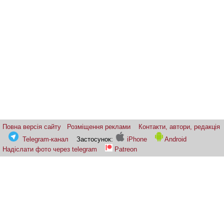
Повна версія сайту
Розміщення реклами
Контакти, автори, редакція
Telegram-канал
Застосунок:
iPhone
Android
Надіслати фото через telegram
Patreon