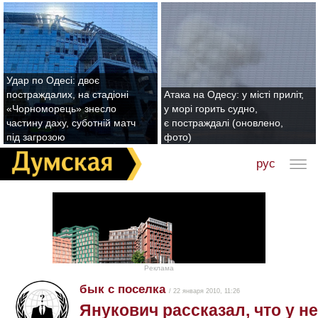
Удар по Одесі: двоє
постраждалих, на стадіоні
Атака на Одесу: у місті приліт,
«Чорноморець» знесло
у морі горить судно,
частину даху, суботній матч
є постраждалі (оновлено,
під загрозою
фото)
рус
Реклама
бык с поселка
/ 22 января 2010, 11:26
Янукович рассказал, что у 