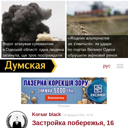
«Жодних альтернатив
Ворог атакував суховантаж
не з'явиться»: як удари
в Одеській області: одна людина
по портах Великої Одеси
загинула, ще троє постраждали
обрушили зерновий ринок
рус
Реклама
Korsar black
/ 25 февраля 2011, 22:59
Застройка побережья, 16