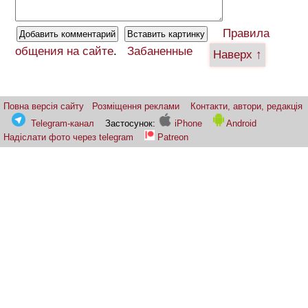
Правила
общения на сайте
.
Забаненные
Наверх ↑
Повна версія сайту
Розміщення реклами
Контакти, автори, редакція
Telegram-канал
Застосунок:
iPhone
Android
Надіслати фото через telegram
Patreon