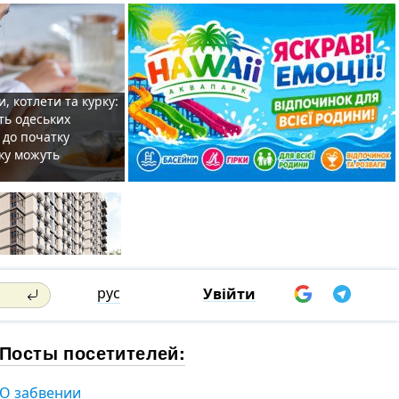
, котлети та курку:
ть одеських
 до початку
ку можуть
рус
Увійти
Посты посетителей:
О забвении