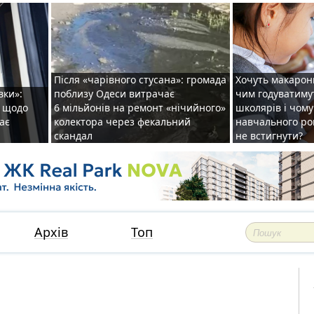
Після «чарівного стусана»: громада
Хочуть макарони
вки»:
поблизу Одеси витрачає
чим годуватиму
и щодо
6 мільйонів на ремонт «нічийного»
школярів і чому
ає
колектора через фекальний
навчального ро
скандал
не встигнути?
Архів
Топ