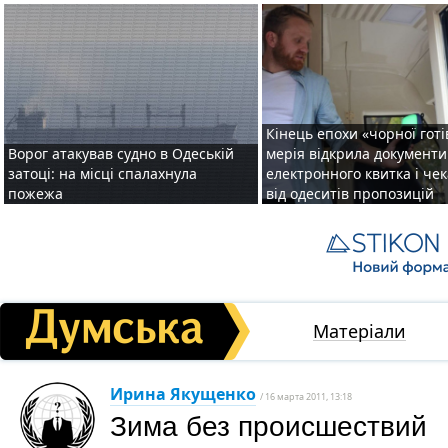
Кінець епохи «чорної готі
Ворог атакував судно в Одеській
мерія відкрила документ
затоці: на місці спалахнула
електронного квитка і чек
пожежа
від одеситів пропозицій
Матеріали
Ирина Якущенко
/ 16 марта 2011, 13:18
Зима без происшествий