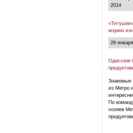
2014
«Титушки»
мэрию изн
28 января
Одесское 
продуктов
Знакомые 
из Метро 
интересне
По команд
хозяев Ме
продуктов