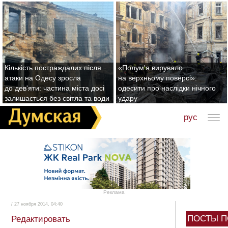
Кількість постраждалих після
«Полум'я вирувало
атаки на Одесу зросла
на верхньому поверсі»:
до дев'яти: частина міста досі
одесити про наслідки нічного
залишається без світла та води
удару
рус
Реклама
/ 27 ноября 2014, 04:40
ПОСТЫ П
Редактировать