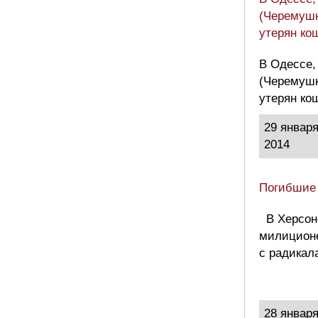
(Черемушк
утерян ко
В Одессе,
(Черемушк
утерян ко
29 январ
2014
Погибшие
В Херсон
милиционе
с радикал
28 январ