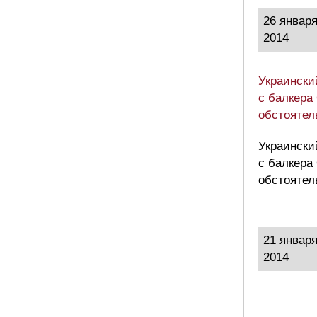
26 январ
2014
Украински
с балкера
обстоятел
Украински
с балкера
обстоятел
21 январ
2014