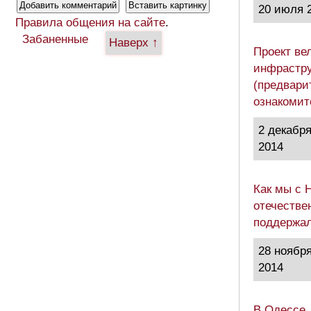
20 июля 
Правила общения на сайте
.
Забаненные
Наверх ↑
Проект ве
инфрастру
(предвари
ознакоми
2 декабр
2014
Как мы с 
отечестве
поддержа
28 ноябр
2014
В Одессе,