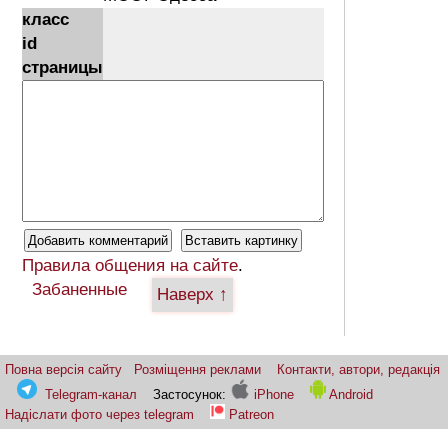
класс
id
страницы
Правила общения на сайте
.
Забаненные
Наверх ↑
Повна версія сайту
Розміщення реклами
Контакти, автори, редакція
Telegram-канал
Застосунок:
iPhone
Android
Надіслати фото через telegram
Patreon