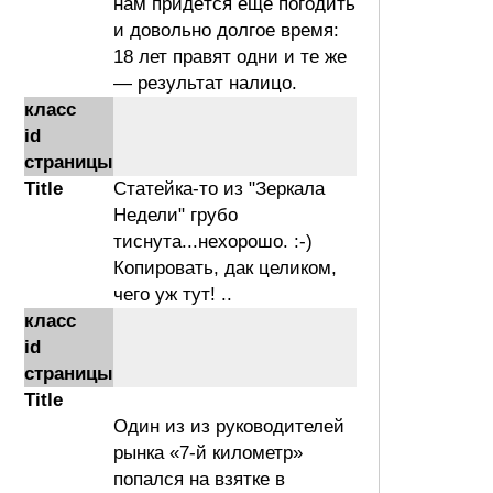
нам придётся ещё погодить
и довольно долгое время:
18 лет правят одни и те же
— результат налицо.
класс
id
страницы
Title
Статейка-то из "Зеркала
Недели" грубо
тиснута...нехорошо. :-)
Копировать, дак целиком,
чего уж тут! ..
класс
id
страницы
Title
Один из из руководителей
рынка «7-й километр»
попался на взятке в