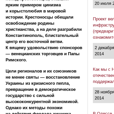
20 июля 
ярким примером цинизма
и корыстолюбия в мировой
истории. Крестоносцы обещали
Проект ве
освобождение родины
инфрастру
христианства, а на деле разграбили
(предвари
Константинополь, блистательный
ознакоми
центр его восточной ветви.
К вящему удовольствию спонсоров
2 декабр
— венецианских торговцев и Папы
2014
Римского.
Как мы с 
Цели регионалов и их союзников
отечестве
не менее святы — восстановление
поддержа
Украины из кризисного пепла,
превращение в демократическое
28 ноябр
государство с сильной
2014
высококонкурентной экономикой.
Однако их методы похожи
В Одессе,
на действия феодала-хищника,