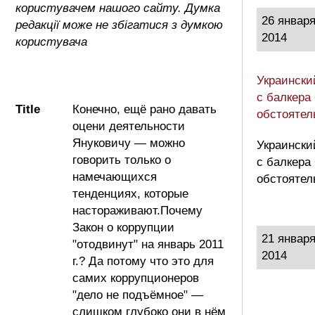
користувачем нашого сайту. Думка
26 январ
редакції може не збігатися з думкою
2014
користувача
Украински
с балкера
Title
Конечно, ещё рано давать
обстоятел
оцени деятельности
Януковичу — можно
Украински
говорить только о
с балкера
намечающихся
обстоятел
тенденциях, которые
настораживают.Почему
Закон о коррупции
21 январ
"отодвинут" на январь 2011
2014
г.? Да потому что это для
самих коррупционеров
"дело не подъёмное" —
слишком глубоко они в нём