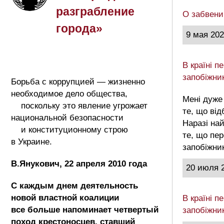
разграбление
О забвени
города»
9 мая 20
В країні 
запобіжни
Борьба с коррупцией — жизненно
необходимое дело общества,
Мені дуже
поскольку это явление угрожает
те, що від
национальной безопасности
Наразі на
и конституционному строю
те, що пе
в Украине.
запобіжни
В.Янукович, 22 апреля 2010 года
20 июля 
С каждым днем деятельность
новой властной коалиции
В країні 
все больше напоминает четвертый
запобіжни
поход крестоносцев, ставший