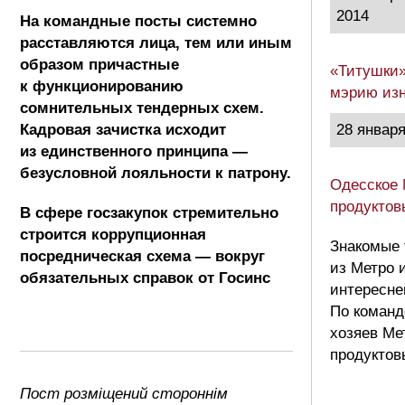
2014
На командные посты системно
расставляются лица, тем или иным
образом причастные
«Титушки»
к функционированию
мэрию изн
сомнительных тендерных схем.
Кадровая зачистка исходит
28 января
из единственного принципа —
безусловной лояльности к патрону.
Одесское 
продуктов
В сфере госзакупок стремительно
строится коррупционная
Знакомые 
посредническая схема — вокруг
из Метро 
обязательных справок от Госинс
интересне
По команд
хозяев Ме
продуктов
Пост розміщений стороннім