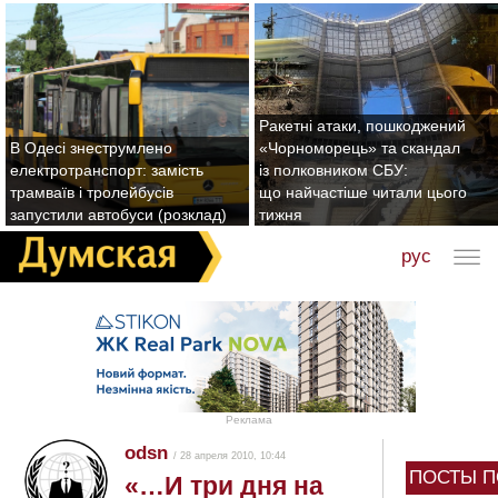
Ракетні атаки, пошкоджений
В Одесі знеструмлено
«Чорноморець» та скандал
електротранспорт: замість
із полковником СБУ:
трамваїв і тролейбусів
що найчастіше читали цього
запустили автобуси (розклад)
тижня
рус
Реклама
odsn
/ 28 апреля 2010, 10:44
ПОСТЫ П
«…И три дня на