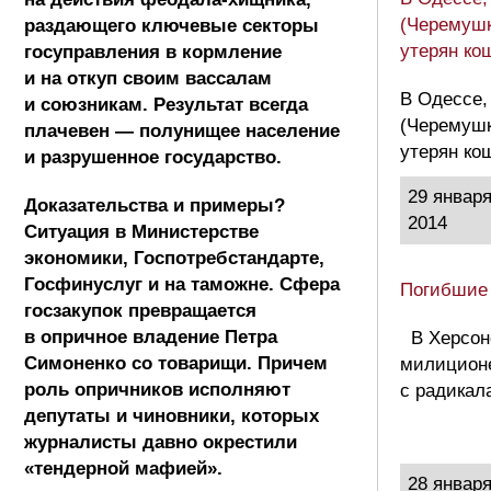
(Черемушк
раздающего ключевые секторы
утерян ко
госуправления в кормление
и на откуп своим вассалам
В Одессе,
и союзникам. Результат всегда
(Черемушк
плачевен — полунищее население
утерян ко
и разрушенное государство.
29 январ
Доказательства и примеры?
2014
Ситуация в Министерстве
экономики, Госпотребстандарте,
Госфинуслуг и на таможне. Сфера
Погибшие
госзакупок превращается
в опричное владение Петра
В Херсон
Симоненко со товарищи. Причем
милиционе
роль опричников исполняют
с радикал
депутаты и чиновники, которых
журналисты давно окрестили
«тендерной мафией».
28 январ