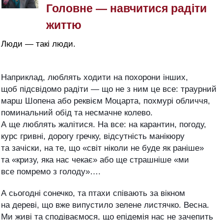
Головне — навчитися радіти
життю
Люди — такі люди.
Наприклад, люблять ходити на похорони інших,
щоб підсвідомо радіти — що не з ним це все: траурний
марш Шопена або реквієм Моцарта, похмурі обличчя,
поминальний обід та несмачне колево.
А ще люблять жалітися. На все: на карантин, погоду,
курс гривні, дорогу гречку, відсутність манікюру
та зачіски, на те, що «світ ніколи не буде як раніше»
та «кризу, яка нас чекає» або ще страшніше «ми
все помремо з голоду»….
А сьогодні сонечко, та птахи співають за вікном
на дереві, що вже випустило зелене листячко. Весна.
Ми живі та сподіваємося, що епідемія нас не зачепить