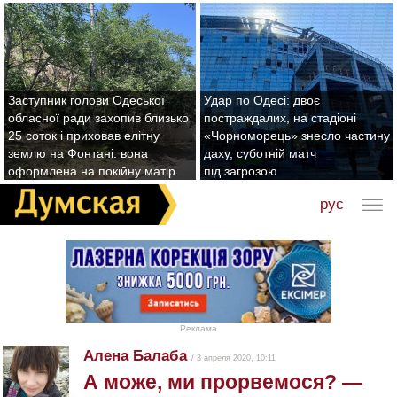
Заступник голови Одеської
Удар по Одесі: двоє
обласної ради захопив близько
постраждалих, на стадіоні
25 соток і приховав елітну
«Чорноморець» знесло частину
землю на Фонтані: вона
даху, суботній матч
оформлена на покійну матір
під загрозою
рус
Реклама
Алена Балаба
/ 3 апреля 2020, 10:11
А може, ми прорвемося? —