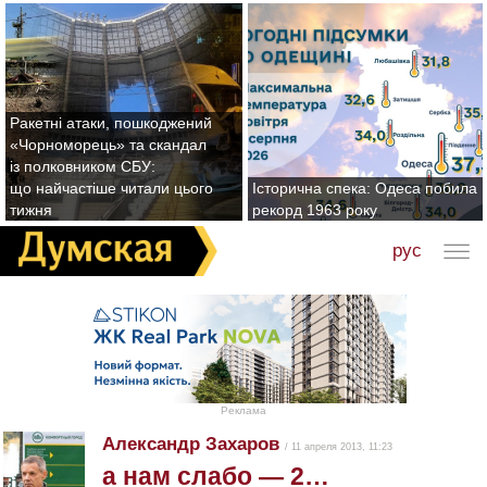
Ракетні атаки, пошкоджений
«Чорноморець» та скандал
із полковником СБУ:
що найчастіше читали цього
Історична спека: Одеса побила
тижня
рекорд 1963 року
рус
Реклама
Александр Захаров
/ 11 апреля 2013, 11:23
а нам слабо — 2…