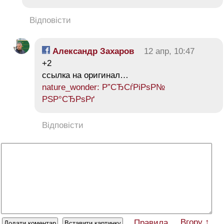
Відповісти
Александр Захаров
12 апр, 10:47
+2
ссылка на оригинал…
nature_wonder: Р”СЂСѓРіРѕР№
РЅР°СЂРѕРґ
Відповісти
Вгору ↑
Правила