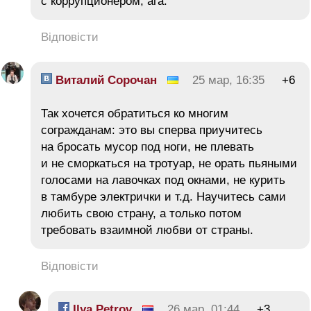
с коррупционером, ага.
Відповісти
Виталий Сорочан
25 мар, 16:35
+6
Так хочется обратиться ко многим
согражданам: это вы сперва приучитесь
на бросать мусор под ноги, не плевать
и не сморкаться на тротуар, не орать пьяными
голосами на лавочках под окнами, не курить
в тамбуре электрички и т.д. Научитесь сами
любить свою страну, а только потом
требовать взаимной любви от страны.
Відповісти
Ilya Petrov
26 мар, 01:44
+3