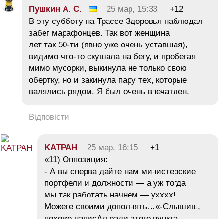
Пушкин А. С.
25 мар, 15:33
+12
В эту субботу на Трассе Здоровья наблюдал
забег марафонцев. Так вот женщина
лет так 50-ти (явно уже очень уставшая),
видимо что-то скушала на бегу, и пробегая
мимо мусорки, выкинула не только свою
обертку, но и закинула пару тех, которые
валялись рядом. Я был очень впечатлен.
Відповісти
KATPAH
25 мар, 16:15
+1
«11) Оппозиция:
- А вы сперва дайте нам министерские
портфели и должности — а уж тогда
мы так работать начнем — ухххх!
Можете своими дополнять…«-Слышиш,
похоже написАл ради этого пункта,