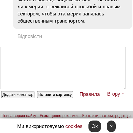
ли к мерии, с вежливой просьбой и правым
сектором, чтобы эта мерия занялась
общественным транспортом.
Відповісти
Вгору ↑
Правила
Повна версія сайту
Розміщення реклами
Контакти, автори, редакція
Telegram-канал
Застосунок:
iPhone
Android
Ми використовуємо
cookies
Ok
×
Надіслати фото через telegram
Patreon