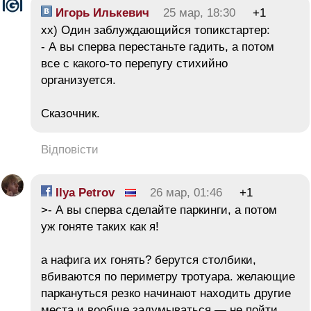
Игорь Илькевич
25 мар, 18:30
+1
xx) Один заблуждающийся топикстартер:
- А вы сперва перестаньте гадить, а потом
все с какого-то перепугу стихийно
организуется.
Сказочник.
Відповісти
Ilya Petrov
26 мар, 01:46
+1
>- А вы сперва сделайте паркинги, а потом
уж гоняте таких как я!
а нафига их гонять? берутся столбики,
вбиваются по периметру тротуара. желающие
паркануться резко начинают находить другие
места и вообще задумываться — не пойти