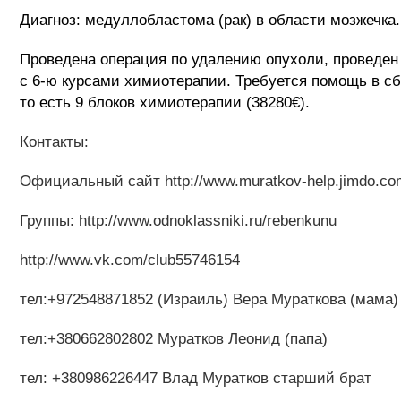
Диагноз: медуллобластома (рак) в области мозжечка.
Проведена операция по удалению опухоли, проведен 
с 6-ю курсами химиотерапии. Требуется помощь в сб
то есть 9 блоков химиотерапии (38280€).
Контакты:
Официальный сайт http://www.muratkov-help.jimdo.co
Группы: http://www.odnoklassniki.ru/rebenkunu
http://www.vk.com/club55746154
тел:+972548871852 (Израиль) Вера Мураткова (мама)
тел:+380662802802 Муратков Леонид (папа)
тел: +380986226447 Влад Муратков старший брат