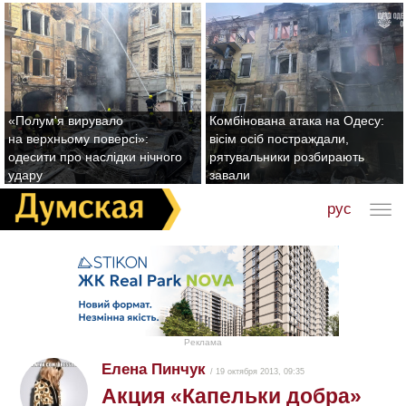
«Полум'я вирувало
Комбінована атака на Одесу:
на верхньому поверсі»:
вісім осіб постраждали,
одесити про наслідки нічного
рятувальники розбирають
удару
завали
рус
Реклама
Елена Пинчук
/ 19 октября 2013, 09:35
Акция «Капельки добра»