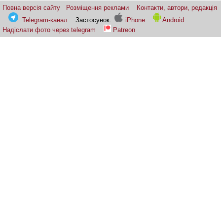
Повна версія сайту
Розміщення реклами
Контакти, автори, редакція
Telegram-канал
Застосунок:
iPhone
Android
Надіслати фото через telegram
Patreon