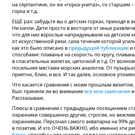
на серпантине, он же «горка-унитаз», со старшим –
горка и т.д.
ЕЩЕ раз: забудьте вы о детских горках, приходя в 
Ни капли. Дети просто в восторге от иных развлечен
что для них взрослые напридумывали на детском 
от искусственной реки, сила течения которой усили
как это было описано в
предыдущей публикации
и 
способами: плаванье на скорость по кругу, плавань
в спасательных жилетах, цепочкой и т.д. От волнов
посильнее местами морских аналогов. От пузырьк
приятно, блин, и все. И так далее, основное упомян
Что касается сравнения с моим прошлым визитом,
был: приняли ли во внимание
все мои замечания
и
Рассказываю.
Плюсы в сравнении с предыдущим посещением ста
охранники совершенно другие, строгие, но вежлив
охранникам. Персонал самого аквапарка на 99% дру
в позитив. И это ОЧЕНЬ ВАЖНО, ибо именно эти реб
блоге
, способны или усилить отличное настроение