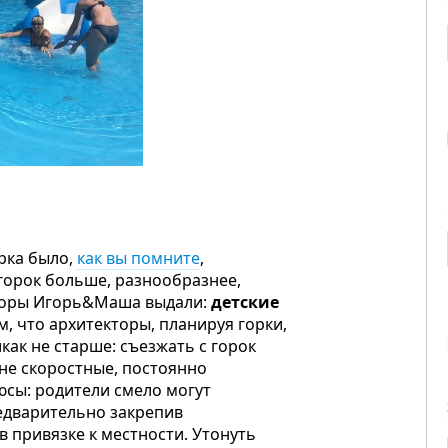
рка было,
как вы помните
,
горок больше, разнообразнее,
изоры Игорь&Маша в
ы
дали:
детские
, что архитекторы, планируя горки,
икак не старше: съезжать с горок
 не скоростные, постоянно
юсы: родители смело могут
редварительно закрепив
в привязке к местности. Утонуть