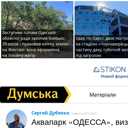
Заступник голови Одеської
обласної ради захопив близько
Удар по Одесі: двоє пост
25 соток і приховав елітну землю
на стадіоні «Чорноморець
на Фонтані: вона оформлена
частину даху, суботній ма
на покійну матір
під загрозою
Матеріали
Сергей Дубенко
/ 5 августа 2013, 00:07
Аквапарк «ОДЕССА», визи