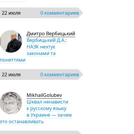
22 июля
0 комментариев
Дмитро Вербицький
Вербицький Д.А.:
НАЗК нехтує
законами та
поняттями
22 июля
0 комментариев
MikhailGolubev
Шквал ненависти
к русскому языку
в Украине — зачем
это останавливать