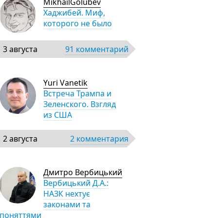
MikhailGolubev
Хаджибей. Миф,
которого не было
3 августа
91 комментарий
Yuri Vanetik
Встреча Трампа и
Зеленского. Взгляд
из США
2 августа
2 комментария
Дмитро Вербицький
Вербицький Д.А.:
НАЗК нехтує
законами та
поняттями