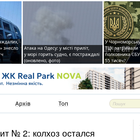
раждалих,
У Чорноморську
» знесло
Атака на Одесу: у місті приліт,
ТЦК затримали 
тч
у морі горить судно, є постраждалі
полковника СБУ 
(оновлено, фото)
55 тисяч?
Архів
Топ
т № 2: колхоз остался