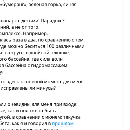
 «бумеранг», зеленая горка, синяя
аквапарк с детьми! Парадокc?
ий, а не от того,
комплексе. Например,
лась раза в два, по сравнению с тем,
где можно беситься 100 различными
е на круге, в двойной плюшке,
ого бассейна, где сила волн
ов бассейна с гидромассажем:
ул.
 то здесь основной момент для меня
 исправлены ли минусы?
ли очевидны для меня при входе:
ые, как и положено быть
гой, в сравнении с июнем: текучка
ята, как я и говорил в
прошлом
 от посещения аквапарка,