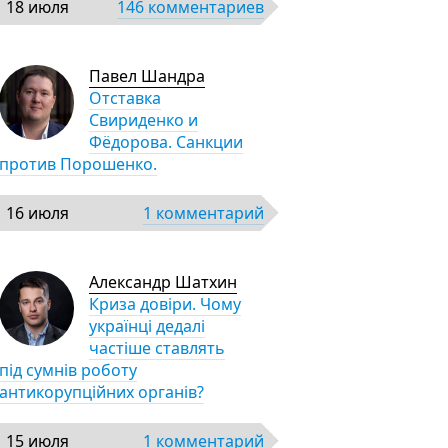
18 июля
146 комментариев
Павел Шандра
Отставка
Свириденко и
Фёдорова. Санкции
против Порошенко.
16 июля
1 комментарий
Александр Шатхин
Криза довіри. Чому
українці дедалі
частіше ставлять
під сумнів роботу
антикорупційних органів?
15 июля
1 комментарий