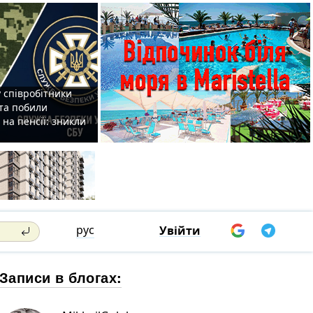
 співробітники
та побили
на пенсії: зникли
рус
Увійти
Записи в блогах: