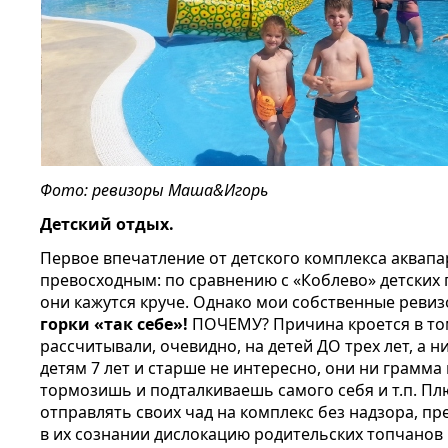
Фото: ревизоры Маша&Игорь
Детский отдых.
Первое впечатление от детского комплекса аквапа
превосходным: по сравнению с «Коблево» детских 
они кажутся круче. Однако мои собственные рев
горки «так себе»!
ПОЧЕМУ? Причина кроется в том
рассчитывали, очевидно, на детей ДО трех лет, а н
детям 7 лет и старше не интересно, они ни грамма
тормозишь и подталкиваешь самого себя и т.п. Пл
отправлять своих чад на комплекс без надзора, п
в их сознании дислокацию родительских топчанов 