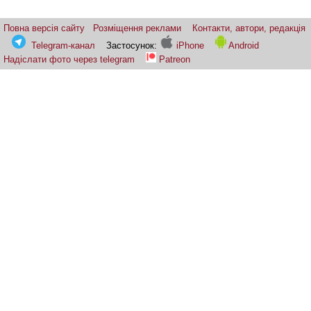
Повна версія сайту
Розміщення реклами
Контакти, автори, редакція
Telegram-канал
Застосунок:
iPhone
Android
Надіслати фото через telegram
Patreon