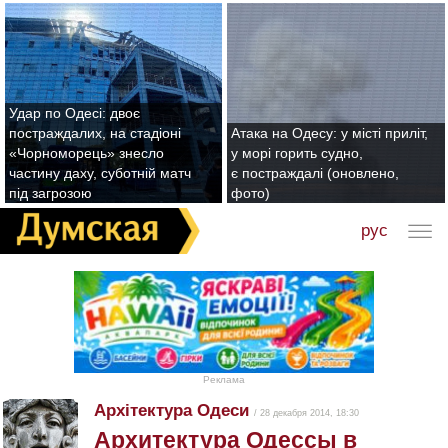
Удар по Одесі: двоє
постраждалих, на стадіоні
Атака на Одесу: у місті приліт,
«Чорноморець» знесло
у морі горить судно,
частину даху, суботній матч
є постраждалі (оновлено,
під загрозою
фото)
рус
Реклама
Архітектура Одеси
/ 28 декабря 2014, 18:30
Архитектура Одессы в