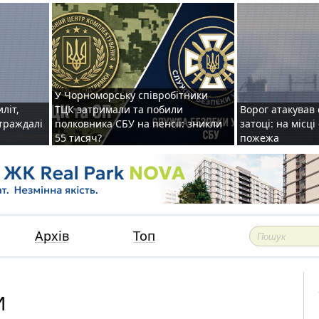
У Чорноморську співробітники
иліт,
ТЦК затримали та побили
Ворог атакував 
страждалі
полковника СБУ на пенсії: зникли
затоці: на місц
55 тисяч?
пожежа
Архів
Топ
И