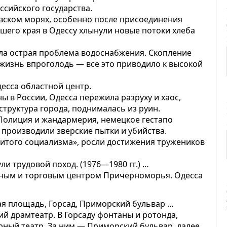
сийского государства.
овском морях, особенно после присоединения
ейшего края в Одессу хлынули новые потоки хлеба
ыла острая проблема водоснабжения. Скопление
 жизнь впроголодь — все это приводило к высокой
Одесса областной центр.
ы в России, Одесса пережила разруху и хаос,
труктура города, поднималась из руин.
 Полиция и жандармерия, немецкое гестапо
 производили зверские пытки и убийства.
звитого социализма», росли достижения тружеников
ли трудовой поход. (1976—1980 гг.) …
вным и торговым центром Причерноморья. Одесса
я площадь, Горсад, Приморский бульвар …
й драмтеатр. В Горсаду фонтаны и ротонда,
рный театр. За ним — Приморский бульвар, далее