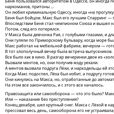
Беня пользовался авторитетом в Одессе, он иногда 
наркоманов, притоны …
Он любил криминальную Одессу, иногда «на прогулку»
Беня был бойцом. Макс был его лучшим Спарринг — 
Впоследствии Беня стал чемпионом Союза и вышел 
Потом, след его потерялся.
У Макса была девчонка Рая, с голубыми глазами, и 
Они гуляли по Приморскому бульвару, когда море был
Макс работал на мебельной фабрике, вечером — гот
В тот злополучный вечер была встреча выпускников.
Все было как в кино. В разгар вечеринки двое из «зо
Вызвали ментов, но, они получив мзду уехали.
А ментов вызвала подруга Лёхи, и наркодельцы ей эт
Когда Макс подоспел, Лёха был избит, а подругу гото
Они кинулись на Макса, но, отработанные до автомат
На этом все закончилось, и с этого все началось.
Правозащита или самооборона — что это было? Макс
Или — наказание без преступления?
Конец декабря, шел крупный снег. Макса с Лёхой в н
прессовал весь день, самооборона его не устраивала,