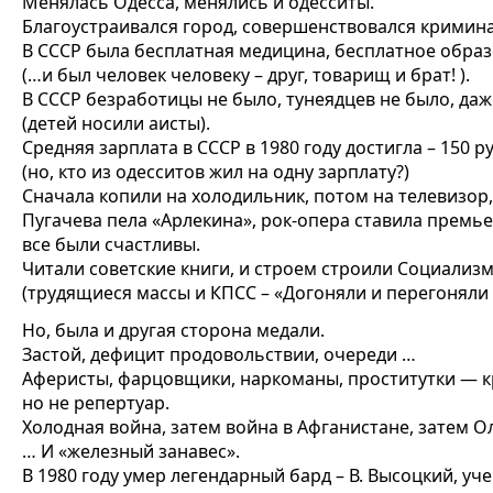
Менялась Одесса, менялись и одесситы.
Благоустраивался город, совершенствовался кримин
В СССР была бесплатная медицина, бесплатное обра
(…и был человек человеку – друг, товарищ и брат! ).
В СССР безработицы не было, тунеядцев не было, даж
(детей носили аисты).
Средняя зарплата в СССР в 1980 году достигла – 150 ру
(но, кто из одесситов жил на одну зарплату?)
Сначала копили на холодильник, потом на телевизор,
Пугачева пела «Арлекина», рок-опера ставила премье
все были счастливы.
Читали советские книги, и строем строили Социализм
(трудящиеся массы и КПСС – «Догоняли и перегоняли А
Но, была и другая сторона медали.
Застой, дефицит продовольствии, очереди …
Аферисты, фарцовщики, наркоманы, проститутки — 
но не репертуар.
Холодная война, затем война в Афганистане, затем О
… И «железный занавес».
В 1980 году умер легендарный бард – В. Высоцкий, уч