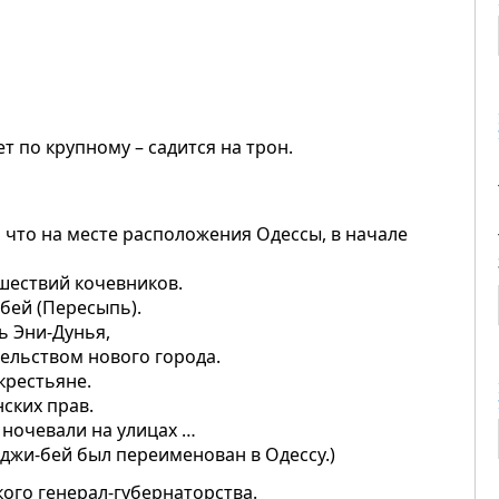
ет по крупному – садится на трон.
, что на месте расположения Одессы, в начале
ашествий кочевников.
-бей (Пересыпь).
ь Эни-Дунья,
тельством нового города.
крестьяне.
ских прав.
 ночевали на улицах …
аджи-бей был переименован в Одессу.)
ого генерал-губернаторства.