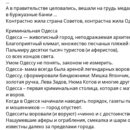
…
А в правительстве целовались, вешали на грудь мед
в буржуазные банки …
Контрастно жила страна Советов, контрастна жила 
Криминальная Одесса
Одесса — живописный город, неподражаемая архитек
Благоприятный климат, множество песчаных пляжей 
Пальмиру десятки тысяч туристов (и аферистов),
со всех концов света.
Умом Одессу не понять, законом не измерить.
Одесса- мама всегда была ареной легендарных воров
Одессу, сформировали биндюжники: Мишка Япончик, 
золотая ручка, Лева Задов, Нюма Котов и многие друг
Одесса – первая криминальная столица, которая с м
и воров.
Когда в Одессе начинали наводить порядок, газеты п
и мошенников — город опустеет.
Одесситы воровали (и воруют) «чинно и с достоинство
Нашумевшие аферы и ограбления, смекалка и шарм о
известны далеко за пределами города.