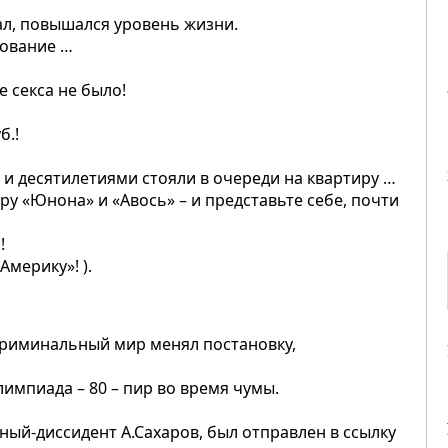
ал, повышался уровень жизни.
зование …
е секса не было!
б.!
 и десятилетиями стояли в очереди на квартиру …
ру «Юнона» и «Авось» – и представьте себе, почти
!
мерику»! ).
криминальный мир менял постановку,
лимпиада – 80 – пир во время чумы.
еный-диссидент А.Сахаров, был отправлен в ссылку