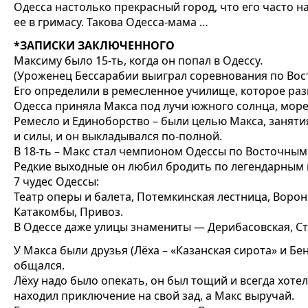
Одесса настолько прекрасный город, что его часто 
ее в гримасу. Такова Одесса-мама …
*ЗАПИСКИ ЗАКЛЮЧЕННОГО
Максиму было 15-ть, когда он попал в Одессу.
(Уроженец Бессарабии выиграл соревнования по Вос
Его определили в ремесленное училище, которое ра
Одесса приняла Макса под лучи южного солнца, мор
Ремесло и Единоборство – были целью Макса, занят
и силы, и он выкладывался по-полной.
В 18-ть – Макс стал чемпионом Одессы по Восточным
Редкие выходные он любил бродить по легендарным 
7 чудес Одессы:
Театр оперы и балета, Потемкинская лестница, Ворон
Катакомбы, Привоз.
В Одессе даже улицы знамениты — Дерибасовская, С
У Макса были друзья (Лёха – «Казанская сирота» и Б
общался.
Лёху надо было опекать, он был тощий и всегда хотел 
находил приключение на свой зад, а Макс выручай.