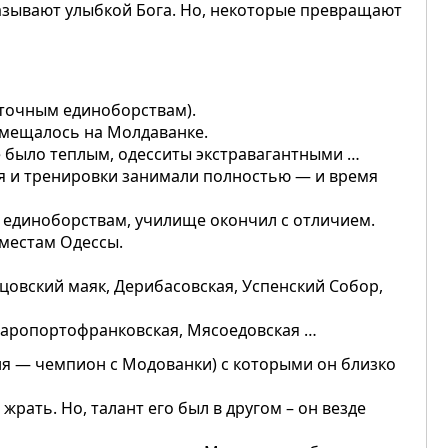
называют улыбкой Бога. Но, некоторые превращают
точным единоборствам).
змещалось на Молдаванке.
е было теплым, одесситы экстравагантными …
ия и тренировки занимали полностью — и время
 единоборствам, училище окончил с отличием.
местам Одессы.
цовский маяк, Дерибасовская, Успенский Собор,
таропортофранковская, Мясоедовская …
еня — чемпион с Модованки) с которыми он близко
жрать. Но, талант его был в другом – он везде