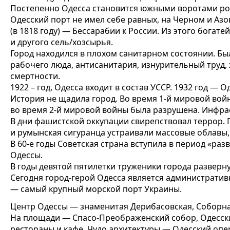
Постепенно Одесса становится южными воротами рос
Одесский порт не имел себе равных, на Черном и Аз
(в 1818 году) — Бессарабии к России. Из этого богат
и другого сель/хозсырья.
Город находился в плохом санитарном состоянии. Б
рабочего люда, антисанитария, изнурительный труд,
смертности.
1922 – год, Одесса входит в состав УССР. 1932 год — 
История не щадила город. Во время 1-й мировой войн
во время 2-й мировой войны была разрушена. Инфрас
В дни фашистской оккупации свирепствовал террор.
и румынская сигуранца устраивали массовые облавы,
В 60-е годы Советская страна вступила в период «ра
Одессы.
В годы девятой пятилетки труженики города разверну
Сегодня город-герой Одесса является администрати
— самый крупный морской порт Украины.
Центр Одессы — знаменитая Дерибасовская, Соборна
На площади — Спасо-Преображенский собор, Одесски
рестораны и кафе. Чудо архитектуры — Одесский опе