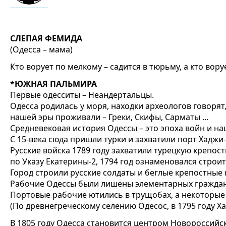
СЛЕПАЯ ФЕМИДА
(Одесса – мама)
Кто ворует по мелкому – садится в тюрьму, а кто вору
*ЮЖНАЯ ПАЛЬМИРА
Первые одесситы – Неандертальцы.
Одесса родилась у моря, находки археологов говорят
нашей эры проживали – Греки, Скифы, Сарматы …
Средневековая история Одессы – это эпоха войн и н
С 15-века сюда пришли турки и захватили порт Хаджи
Русские войска 1789 году захватили турецкую крепост
по Указу Екатерины-2, 1794 год ознаменовался строи
Город строили русские солдаты и беглые крепостные 
Рабочие Одессы были лишены элементарных граждан
Портовые рабочие ютились в трущобах, а некоторые
(По древнегреческому селению Одесос, в 1795 году Х
В 1805 году Одесса становится центром Новороссийск