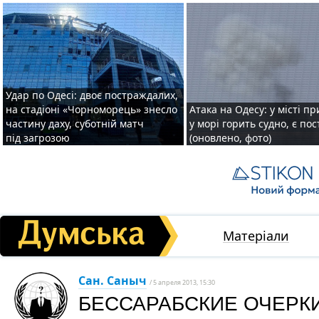
Удар по Одесі: двоє постраждалих,
на стадіоні «Чорноморець» знесло
Атака на Одесу: у місті пр
частину даху, суботній матч
у морі горить судно, є по
під загрозою
(оновлено, фото)
Матеріали
Сан. Саныч
/ 5 апреля 2013, 15:30
БЕССАРАБСКИЕ ОЧЕРК