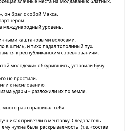
посещал злачные места на Молдаванке: блатных,
, он брал с собой Макса.
партнером.
на международный уровень.
длинными каштановыми волосами.
о в штиль, и тихо падал тополиный пух.
овился к республиканским соревнованиям.
лотой молодежи» обкурившись, устроили бучу.
ого не простили.
вили к насилованию.
изма удары – разложили их по земле.
 много раз спрашивал себя.
аручниках привезли в ментовку. Следователь
 ему нужна была раскрываемость, (т.е. «состав