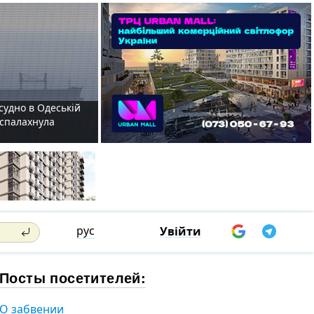
судно в Одеській
і спалахнула
рус
Увійти
Посты посетителей:
О забвении