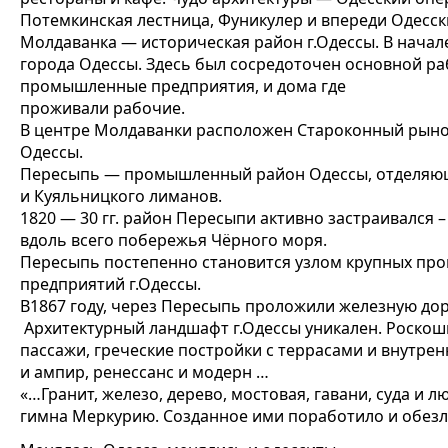
Потемкинская лестница, Фуникулер и впереди Одесск
Молдаванка — историческая район г.Одессы. В начал
города Одессы. Здесь был сосредоточен основной ра
промышленные предприятия, и дома где
проживали рабочие.
В центре Молдаванки расположен Староконный рыно
Одессы.
Пересыпь — промышленный район Одессы, отделяющ
и Куяльницкого лиманов.
1820 — 30 гг. район Пересыпи активно застраивался 
вдоль всего побережья Чёрного моря.
Пересыпь постепенно становится узлом крупных про
предприятий г.Одессы.
В1867 году, через Пересыпь проложили железную дор
Архитектурный ландшафт г.Одессы уникален. Роскош
пассажи, греческие постройки с террасами и внутрен
и ампир, ренессанс и модерн …
«…Гранит, железо, дерево, мостовая, гавани, суда и
гимна Меркурию. Созданное ими поработило и обезл