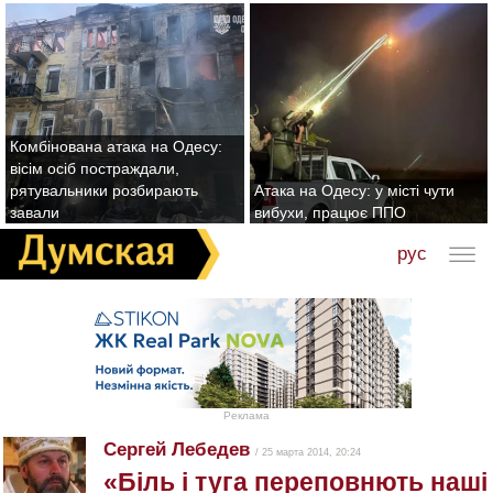
Комбінована атака на Одесу:
вісім осіб постраждали,
рятувальники розбирають
Атака на Одесу: у місті чути
завали
вибухи, працює ППО
рус
Реклама
Сергей Лебедев
/ 25 марта 2014, 20:24
«Біль і туга переповнють наші