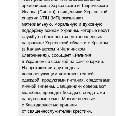
архиепископа Херсонского и Таврического
Иоанна (Сиопко), священники Херсонской
епархии УПЦ (МП) оказывают
материальную, моральную и духовную
поддержку воинам Украины, которые несут
службу на блок-постах, установленных
на границе Херсонской области с Крымом
(в Каланчакском и Чаплинском
благочиниях), сообщает «Религия
в Украине» со ссылкой на сайт епархии.
На протяжении двух недель
военнослужащим помогают теплой
одеждой, продуктами питания, средствами
личной гигиены. Священники совершают
молебны, проводят беседы с солдатами
на духовные темы. Многие военные
с благодарностью приняли
от священнослужителей крестики,