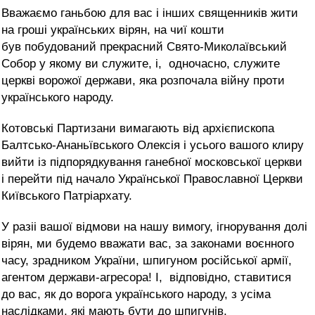
Вважаємо ганьбою для вас і інших священників жити
на гроші українських вірян, на чиї кошти
був побудований прекрасний Свято-Миколаївський
Собор у якому ви служите, і, одночасно, служите
церкві ворожої держави, яка розпочала війну проти
українського народу.
Котовські Партизани вимагають від архієпископа
Балтсько-Ананьївського Олексія і усього вашого клиру
вийти із підпорядкування ганебної московської церкви
і перейти під начало Української Православної Церкви
Київського Патріархату.
У разіі вашої відмови на нашу вимогу, ігнорування долі
вірян, ми будемо вважати вас, за законами воєнного
часу, зрадником України, шпигуном російської армії,
агентом держави-агресора! І, відповідно, ставитися
до вас, як до ворога українського народу, з усіма
наслідками, які мають бути до шпигунів,