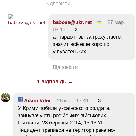
Відповісти
baboss@ukr.net
27 мар,
08:16
-2
а, пардон, вы за гроху лаете,
значит всё еще хорошо
у пузатеньких
Відповісти
1 відповідь →
Adam Viter
28 мар, 17:41
-3
У Криму побили українського солдата,
звинувачують російських військових
П'ятниця, 28 березня 2014, 15:16 УП
Інцидент трапився на території ракетно-