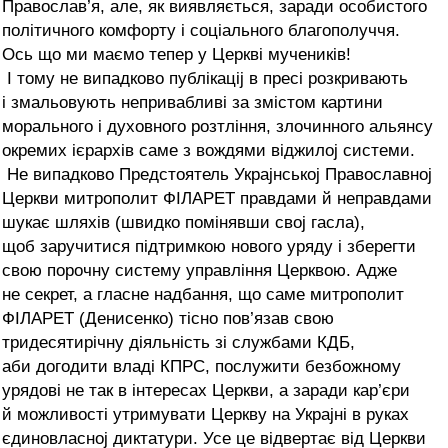
Православ’я, але, як виявляється, заради особистого
політичного комфорту і соціального благополуччя.
Ось що ми маємо тепер у Церкві мучеників!
І тому не випадково публікаціј в пресі розкривають
і змальовують непривабливі за змістом картини
морального і духовного розтління, злочинного альянсу
окремих ієрархів саме з вождями віджилој системи.
Не випадково Предстоятель Украјнськој Православној
Церкви митрополит ФІЛАРЕТ правдами й неправдами
шукає шляхів (швидко помінявши свој гасла),
щоб заручитися підтримкою нового уряду і зберегти
свою порочну систему управління Церквою. Адже
не секрет, а гласне надбання, що саме митрополит
ФІЛАРЕТ (Денисенко) тісно пов’язав свою
тридесятирічну діяльність зі службами КДБ,
аби догодити владі КПРС, послужити безбожному
урядові не так в інтересах Церкви, а заради кар’єри
й можливості утримувати Церкву на Украјні в руках
єдиновласној диктатури. Усе це відвертає від Церкви