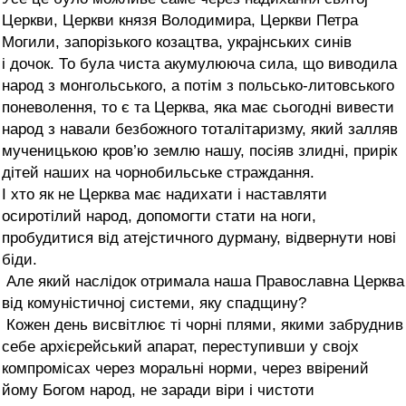
Церкви, Церкви князя Володимира, Церкви Петра
Могили, запорізького козацтва, украјнських синів
і дочок. То була чиста акумулююча сила, що виводила
народ з монгольського, а потім з польсько-литовського
поневолення, то є та Церква, яка має сьогодні вивести
народ з навали безбожного тоталітаризму, який залляв
мученицькою кров’ю землю нашу, посіяв злидні, прирік
дітей наших на чорнобильське страждання.
І хто як не Церква має надихати і наставляти
осиротілий народ, допомогти стати на ноги,
пробудитися від атејстичного дурману, відвернути нові
біди.
Але який наслідок отримала наша Православна Церква
від комуністичној системи, яку спадщину?
Кожен день висвітлює ті чорні плями, якими забруднив
себе архієрейський апарат, переступивши у својх
компромісах через моральні норми, через ввірений
йому Богом народ, не заради віри і чистоти