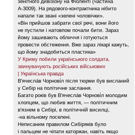
зенітного дивізіону на Фіоленті (частина
А-3009). На рядового-контрактника нібито
напали так звані «зелені чоловічки».
«Він прийшов забрати свої речі, вони його
не пустили і натовпом почали бити. Зараз
йому зашивають обличчя і готуються
провести обстеження. Вже зараз лікарі кажуть,
що йому знадобиться пластика»
У Криму побили українського солдата,
звинувачують російських військових
| Українська правда
В'ячесла́в Чорнові́л після тюрми був висланий
у Сибір на політичне заслання.
Багато років був В'ячесла́в Чорнові́л молодим
хлопцем, що любив життя, — політичним
в'язнем в Сибірі, в політичній висилці,
-на вільному поселені.
Неписаним правилом Сибіряків було
і пальцем не чіпати каторжан, навіть якщо