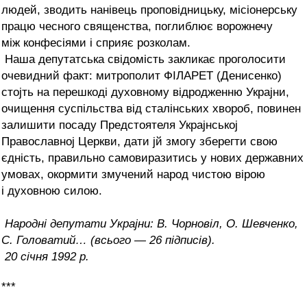
людей, зводить нанівець проповідницьку, місіонерську
працю чесного священства, поглиблює ворожнечу
між конфесіями і сприяє розколам.
Наша депутатська свідомість закликає проголосити
очевидний факт: митрополит ФІЛАРЕТ (Денисенко)
стојть на перешкоді духовному відродженню Украјни,
очищення суспільства від сталінських хвороб, повинен
залишити посаду Предстоятеля Украјнськој
Православној Церкви, дати јй змогу зберегти свою
єдність, правильно самовиразитись у нових державних
умовах, окормити змучений народ чистою вірою
і духовною силою.
Народні депутати Украјни: В. Чорновіл, О. Шевченко,
С. Головатий… (всього — 26 підписів).
20 січня 1992 р.
***