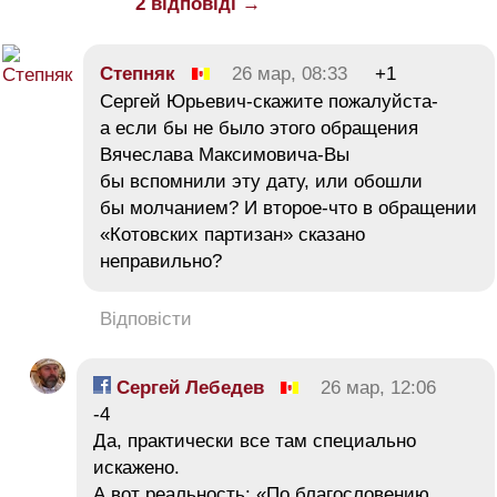
2 відповіді →
Cтепняк
26 мар, 08:33
+1
Сергей Юрьевич-скажите пожалуйста-
а если бы не было этого обращения
Вячеслава Максимовича-Вы
бы вспомнили эту дату, или обошли
бы молчанием? И второе-что в обращении
«Котовских партизан» сказано
неправильно?
Відповісти
Сергей Лебедев
26 мар, 12:06
-4
Да, практически все там специально
искажено.
А вот реальность: «По благословению