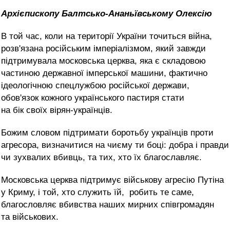
Архієпископу Балтсько-Ананьївському Олексію
В той час, коли на території України точиться війна,
розв'язана російським імперіалізмом, який завжди
підтримувала московська церква, яка є складовою
частиною державної імперської машини, фактично
ідеологічною спецлужбою російської держави,
обов'язок кожного українського пастиря стати
на бік своїх вірян-українців.
Божим словом підтримати боротьбу українців проти
агресора, визначитися на чиєму ти боці: добра і правди
чи зухвалих вбивць, та тих, хто їх благославляє.
Московська церква підтримує військову агресію Путіна
у Криму, і той, хто служить їй, робить те саме,
благословляє вбивства наших мирних співгромадян
та військових.