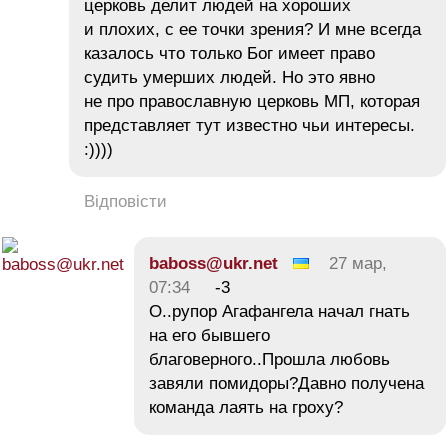
церковь делит людей на хороших
и плохих, с ее точки зрения? И мне всегда
казалось что только Бог имеет право
судить умерших людей. Но это явно
не про православную церковь МП, которая
представляет тут известно чьи интересы.
:))))
Відповісти
baboss@ukr.net
27 мар,
07:34
-3
О..рупор Агафангела начал гнать
на его бывшего
благоверного..Прошла любовь
завяли помидоры?Давно получена
команда лаять на гроху?