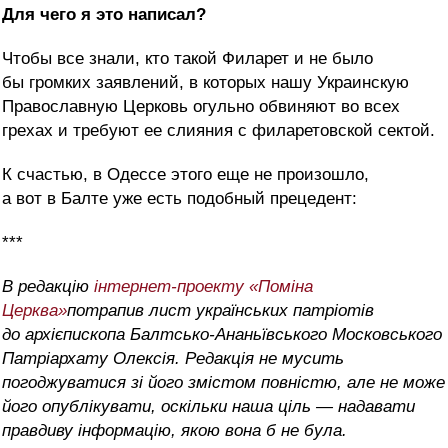
Для чего я это написал?
Чтобы все знали, кто такой Филарет и не было
бы громких заявлений, в которых нашу Украинскую
Православную Церковь огульно обвиняют во всех
грехах и требуют ее слияния с филаретовской сектой.
К счастью, в Одессе этого еще не произошло,
а вот в Балте уже есть подобный прецедент:
***
В редакцію
інтернет-проекту «Поміна
Церква»
потрапив лист українських патріотів
до архієпископа Балтсько-Ананьївського Московського
Патріархату Олексія. Редакція не мусить
погоджуватися зі його змістом повністю, але не може
його опублікувати, оскільки наша ціль — надавати
правдиву інформацію, якою вона б не була.