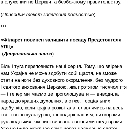
в служении не Церкви, а безбожному правительству.
(
Приводим текст заявления полностью
)
***
«
Філарет повинен залишити посаду Предстоятеля
УПЦ
»
(
Депутатська заява
)
Біль і туга переповнють наші серця. Тому, що ввірена
нам Украјна не може здобути собі щастя, не зможе
стати на ноги без духовного окормлення, без мудрого
і святого виховання Церквою, яка протягом тисячоліття
— і тепер ми маємо це проголошувати — виводила
народ до кращих духовних, а отже, і соціальних
здобутків, коли крајна розквітала, славлячись на весь
світ своєю культурою, господарюванням, витворами
рук людських, які нині визнано світовими шедеврами.
Усе це було можливе саме через надихання святој