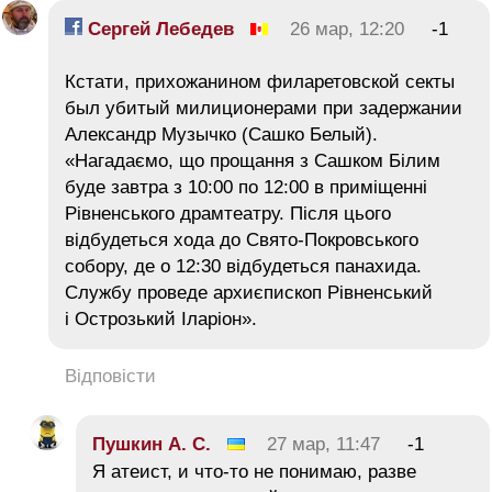
Сергей Лебедев
26 мар, 12:20
-1
Кстати, прихожанином филаретовской секты
был убитый милиционерами при задержании
Александр Музычко (Сашко Белый).
«Нагадаємо, що прощання з Сашком Білим
буде завтра з 10:00 по 12:00 в приміщенні
Рівненського драмтеатру. Після цього
відбудеться хода до Свято-Покровського
собору, де о 12:30 відбудеться панахида.
Службу проведе архиєпископ Рівненський
і Острозький Іларіон».
Відповісти
Пушкин А. С.
27 мар, 11:47
-1
Я атеист, и что-то не понимаю, разве