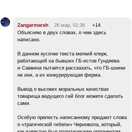
Zangarmarsh
26 мар, 01:36
+14
Объясняю в двух словах, о чем здесь
написано.
В данном кусочке текста мелкий клерк,
работающий на бывших ГБ-истов Гундяева
и Саввина пытается рассказать, что ГБ-шники
не они, а их конкурирующая фирма.
Вывод о высоких моральных качествах
товарища ведущего сей блог можете сделать
сами.
Особую прелесть написанному придают слова
о «трагической гибели» Черновола, который,
как известно был политическим оппонентом