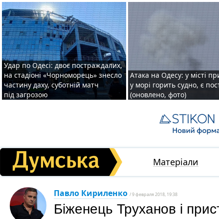
Удар по Одесі: двоє постраждалих,
на стадіоні «Чорноморець» знесло
Атака на Одесу: у місті пр
частину даху, суботній матч
у морі горить судно, є по
під загрозою
(оновлено, фото)
Матеріали
Павло Кириленко
/ 9 февраля 2018, 19:38
Біженець Труханов і прист