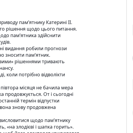
приводу пам’ятнику Катерині II.
кого рішення щодо цього питання.
одо пам’ятника здійснити
удів.
ійні видання робили прогнози
но зносити пам’ятник.
новими» рішеннями тривають
нансу.
і, коли потрібно відволікти
 півтора місяця не бачила мера
ка продовжується. От і сьогодні
останній термін відпустки
о вона знову продовжена
 висловитися щодо пам’ятнику
ть, «на злодієві і шапка горить».