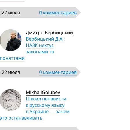
22 июля
0 комментариев
Дмитро Вербицький
Вербицький Д.А.:
НАЗК нехтує
законами та
поняттями
22 июля
0 комментариев
MikhailGolubev
Шквал ненависти
к русскому языку
в Украине — зачем
это останавливать