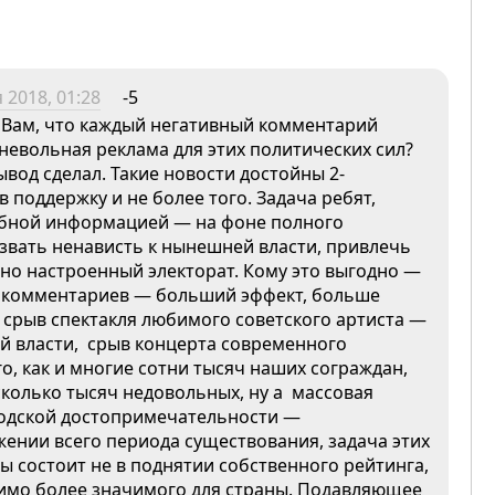
 2018, 01:28
-5
и Вам, что каждый негативный комментарий
невольная реклама для этих политических сил?
ывод сделал. Такие новости достойны 2-
 поддержку и не более того. Задача ребят,
обной информацией — на фоне полного
ызвать ненависть к нынешней власти, привлечь
но настроенный электорат. Кому это выгодно —
ьше комментариев — больший эффект, больше
срыв спектакля любимого советского артиста —
й власти, срыв концерта современного
, как и многие сотни тысяч наших сограждан,
сколько тысяч недовольных, ну а массовая
родской достопримечательности —
жении всего периода существования, задача этих
ы состоит не в поднятии собственного рейтинга,
римо более значимого для страны. Подавляющее