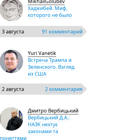
MikhailGolubev
Хаджибей. Миф,
которого не было
3 августа
91 комментарий
Yuri Vanetik
Встреча Трампа и
Зеленского. Взгляд
из США
2 августа
2 комментария
Дмитро Вербицький
Вербицький Д.А.:
НАЗК нехтує
законами та
поняттями