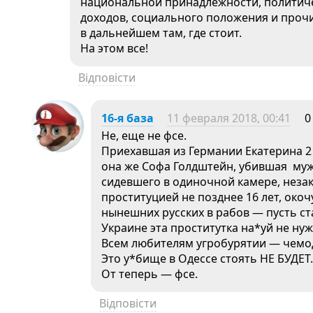
национальной принадлежности, политиче
доходов, социального положения и проч
в дальнейшем там, где стоит.
На этом все!
Відповісти
16-я база
11 февраля 2018, 00:41
0
Не, еще не фсе.
Приехавшая из Германии Екатерина 2 
она же Софа Голдштейн, убившая муж
сидевшего в одиночной камере, неза
проституцией не позднее 16 лет, око
нынешних русских в рабов — пусть ст
Украине эта проститутка на*уй не нуж
Всем любителям угробурятии — чемод
Это у*бище в Одессе стоять НЕ БУДЕТ.
От теперь — фсе.
Відповісти