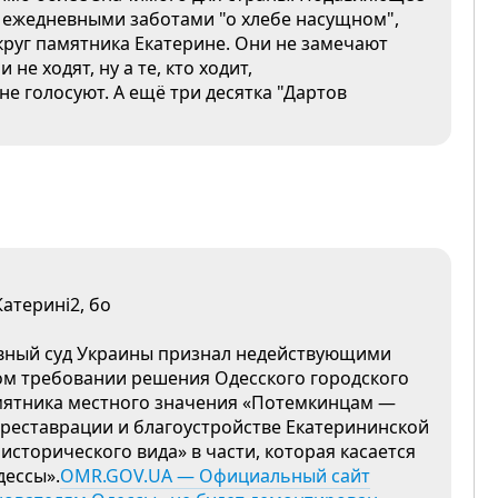
 ежедневными заботами "о хлебе насущном",
круг памятника Екатерине. Они не замечают
 не ходят, ну а те, кто ходит,
не голосуют. А ещё три десятка "Дартов
атерині2, бо
вный суд Украины признал недействующими
ом требовании решения Одесского городского
амятника местного значения «Потемкинцам —
 реставрации и благоустройстве Екатерининской
сторического вида» в части, которая касается
дессы».
OMR.GOV.UA — Официальный сайт