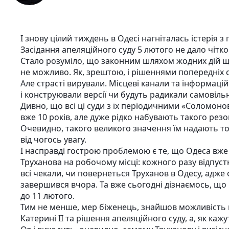
І знову цілий тиждень в Одесі нагніталась істерія з 
Засідання апеляційного суду 5 лютого не дало чіт
Стало розуміло, що законним шляхом жодних дій щ
не можливо. Як, зрештою, і рішеннями попередніх с
Але страсті вирували. Місцеві канали та інформац
і конструювали версії чи будуть радикали самовіль
Дивно, що всі ці суди з їх періодичними «Соломо
вже 10 років, але дуже рідко набувають такого резо
Очевидно, такого великого значення їм надають тод
від чогось увагу.
І насправді гострою проблемою є те, що Одеса вже
Труханова на робочому місці: кожного разу відпуст
всі чекали, чи повернеться Труханов в Одесу, адже 
завершився вчора. Та вже сьогодні дізнаємось, щ
до 11 лютого.
Тим не менше, мер біженець, знайшов можливість
Катерині II та рішення апеляційного суду, а, як кажу