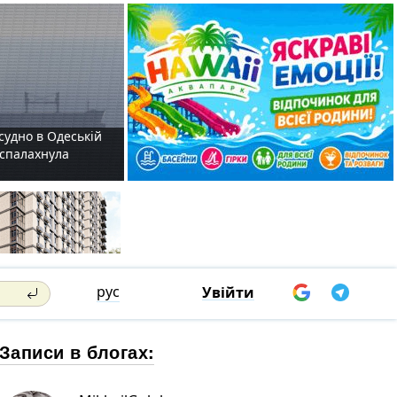
судно в Одеській
і спалахнула
рус
Увійти
Записи в блогах: