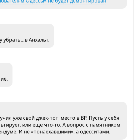
снователям Одессы» не будет демонтирован
у убрать…в Анхальт.
иё.
чил уже свой джек-пот место в ВР. Пусть у себя
льтирует, или еще что-то. А вопрос с памятником
думе. И не «понаехавшими», а одесситами.