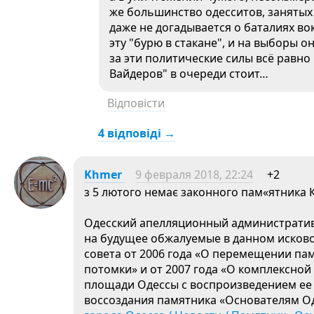
же большинство одесситов, занятых
даже не догадывается о баталиях во
эту "бурю в стакане", и на выборы они
за эти политические силы всё равно 
Вайдеров" в очереди стоит…
Відповісти
4 відповіді →
Khmer
9 февраля 2018, 22:24
+2
з 5 лютого немає законного пам«ятника К
Одесский апелляционный администрати
на будущее обжалуемые в данном исков
совета от 2006 года «О перемещении п
потомки» и от 2007 года «О комплексной
площади Одессы с воспроизведением ее и
воссоздания памятника «Основателям О