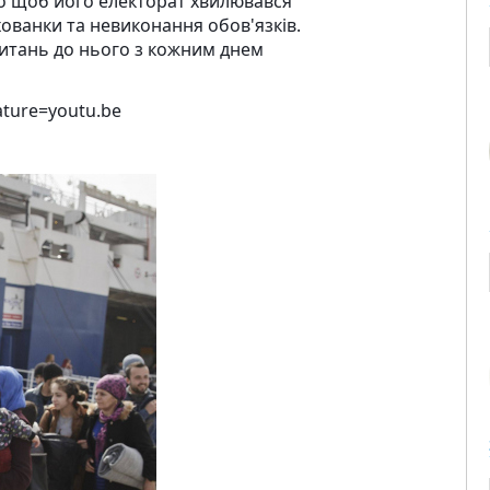
дно щоб його електорат хвилювався
схованки та невиконання обов'язків.
 питань до нього з кожним днем
ture=youtu.be