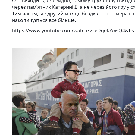
От і виходить, очевидно, самому Труханову і вигі
через пам’ятник Катерині II, а не через його гру у 
Тим часом, іде другий місяць бездіяльності мера і
накопичується все більше.
https://www.youtube.com/watch?v=eDgekYoisQ4&fea