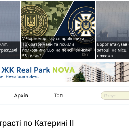
У Чорноморську співробітники
иліт,
ТЦК затримали та побили
Ворог атакував 
страждалі
полковника СБУ на пенсії: зникли
затоці: на місц
55 тисяч?
пожежа
Архів
Топ
расті по Катерині II