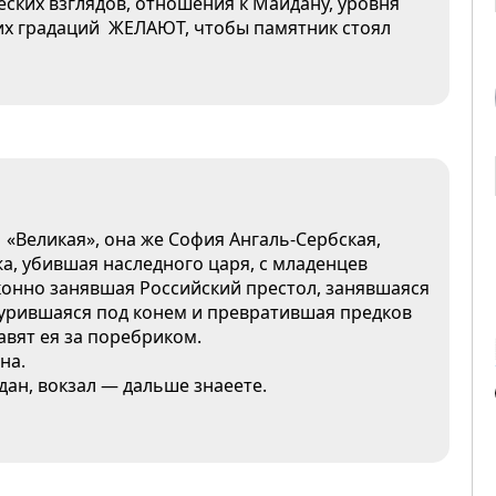
ских взглядов, отношения к Майдану, уровня
их градаций ЖЕЛАЮТ, чтобы памятник стоял
«Великая», она же София Ангаль-Cербская,
а, убившая наследного царя, с младенцев
конно занявшая Российский престол, занявшаяся
чурившаяся под конем и превратившая предков
авят ея за поребриком.
на.
ан, вокзал — дальше знаеете.