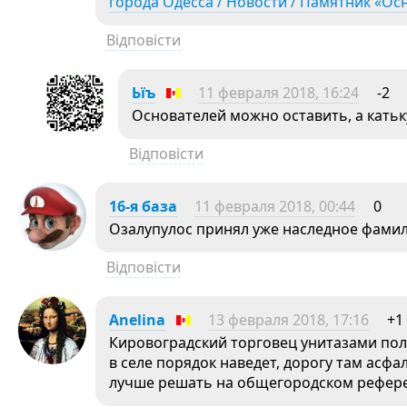
города Одесса / Новости / Памятник «О
Відповісти
Ьїъ
11 февраля 2018, 16:24
-2
Основателей можно оставить, а катьк
Відповісти
16-я база
11 февраля 2018, 00:44
0
Озалупулос принял уже наследное фамил
Відповісти
Anelina
13 февраля 2018, 17:16
+1
Кировоградский торговец унитазами полу
в селе порядок наведет, дорогу там асфа
лучше решать на общегородском референ