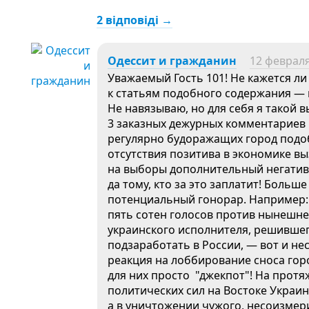
2 відповіді →
Одессит и гражданин
12 февраля
Уважаемый Гость 101! Не кажется л
к статьям подобного содержания — 
Не навязываю, но для себя я такой в
3 заказных дежурных комментариев в
регулярно будоражащих город под
отсутствия позитива в экономике в
на выборы дополнительный негатив
да тому, кто за это заплатит! Бол
потенциальный гонорар. Например: 
пять сотен голосов против нынешне
украинского исполнителя, решившего
подзаработать в России, — вот и не
реакция на лоббирование сноса го
для них просто "джекпот"! На протя
политических сил на Востоке Украин
а в уничтожении чужого, несоизме