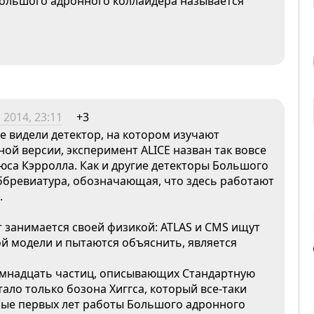
Большого адронного коллайдера называется
 2014, 23:11
+3
е видели детектор, на котором изучают
ой версии, эксперимент ALICE назван так вовсе
юса Кэрролла. Как и другие детекторы Большого
аббревиатура, обозначающая, что здесь работают
.
 занимается своей физикой: ATLAS и CMS ищут
й модели и пытаются объяснить, является
емнадцать частиц, описывающих Стандартную
ало только бозона Хиггса, который все-таки
ные первых лет работы Большого адронного