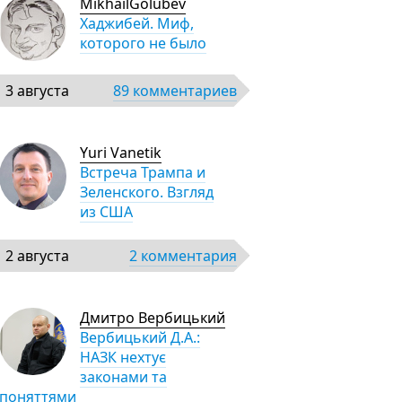
MikhailGolubev
Хаджибей. Миф,
которого не было
3 августа
89 комментариев
Yuri Vanetik
Встреча Трампа и
Зеленского. Взгляд
из США
2 августа
2 комментария
Дмитро Вербицький
Вербицький Д.А.:
НАЗК нехтує
законами та
поняттями