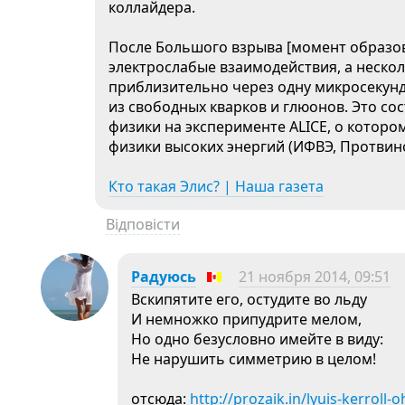
коллайдера.
После Большого взрыва [момент образо
электрослабые взаимодействия, а неско
приблизительно через одну микросекун
из свободных кварков и глюонов. Это со
физики на эксперименте ALICE, о которо
физики высоких энергий (ИФВЭ, Протвино
Кто такая Элис? | Наша газета
Відповісти
Радуюсь
21 ноября 2014, 09:51
Вскипятите его, остудите во льду
И немножко припудрите мелом,
Но одно безусловно имейте в виду:
Не нарушить симметрию в целом!
отсюда:
http://prozaik.in/lyuis-kerroll-