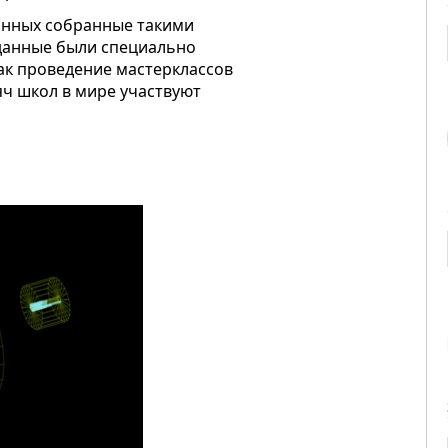
данных собранные такими
и данные были специально
ак проведение мастерклассов
яч школ в мире участвуют