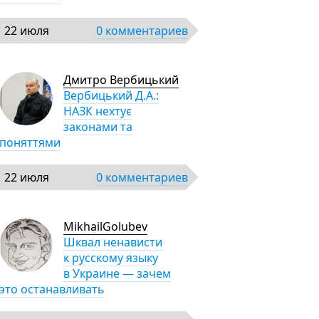
22 июля
0 комментариев
Дмитро Вербицький
Вербицький Д.А.:
НАЗК нехтує
законами та
поняттями
22 июля
0 комментариев
MikhailGolubev
Шквал ненависти
к русскому языку
в Украине — зачем
это останавливать