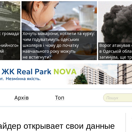
: громада
Хочуть макарони, котлети та курку:
чим годуватимуть одеських
ічийного»
школярів і чому до початку
Ворог атакував
ий
навчального року можуть
в Одеській обла
не встигнути?
загинула, ще т
Архів
Топ
йдер открывает свои данные