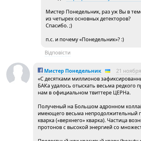
Мистер Понедельник, раз уж Вы в тем
из четырех основных детекторов?
Спасибо. ;)
п.с. и почему «Понедельник»? :)
Відповісти
Мистер Понедельник
21 ноября
«С десятками миллионов зафиксированны
БАКа удалось отыскать весьма редкого п
нам в официальном твиттере ЦЕРНа.
Полученый на Большом адронном коллайд
имеющего весьма непродолжительный пер
кварка («верхнего» кварка). Частица воз
протонов с высокой энергией со множест