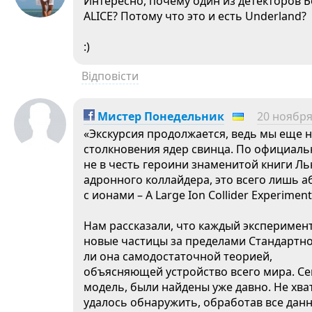
Интересно, почему один из детекторов 
ALICE? Потому что это и есть Underland?
:)
Відповісти
Мистер Понедельник
20 ноября
«Экскурсия продолжается, ведь мы еще н
столкновения ядер свинца. По официальн
не в честь героини знаменитой книги Ль
адронного коллайдера, это всего лишь 
с ионами – A Large Ion Collider Experiment
Нам рассказали, что каждый эксперимент
новые частицы за пределами Стандартно
ли она самодостаточной теорией,
объясняющей устройство всего мира. С
модель, были найдены уже давно. Не хват
удалось обнаружить, обработав все дан