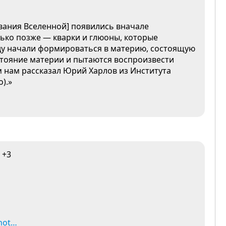
вания Вселенной] появились вначале
лько позже — кварки и глюоны, которые
ду начали формироваться в материю, состоящую
стояние материи и пытаются воспроизвести
м нам рассказал Юрий Харлов из Института
).»
+3
ohot…