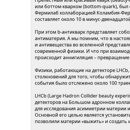
Прелестный или красивый кварк (beauty
или боттом-кварком (bottom-quark), был
Фермилаб коллаборацией Коламбия-Ферм
составляет около 10 в минус-двенадцато
При этом b-антикварк представляет собо
антиматерия. А мы помним, что в наст
и антивещества во вселенной представл
современной физики. И что при взаимо
происходит аннигиляция – превращение 
Физики, работающие на детекторе LHCb,
столкновений для того, чтобы обнаружит
события было отслежено около 100 трае
LHCb (Large Hadron Collider beauty expe
детекторов на Большом адронном колла
для исследования асимметрии материи и
Основной его целью является установить
позволили материи «выжить» и создать 