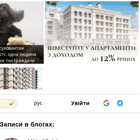
 суховантаж
сті: одна людина
роє постраждали
рус
Увійти
Записи в блогах: