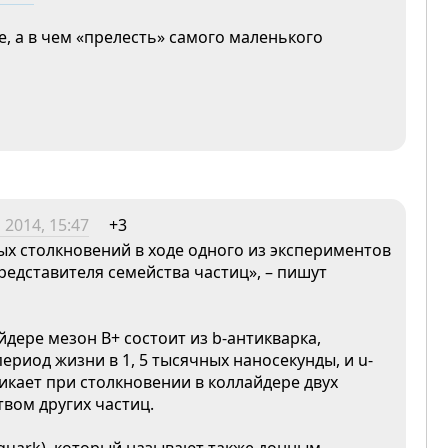
е, а в чем «прелесть» самого маленького
 2014, 15:47
+3
х столкновений в ходе одного из экспериментов
редставителя семейства частиц», – пишут
ере мезон B+ состоит из b-антикварка,
иод жизни в 1, 5 тысячных наносекунды, и u-
никает при столкновении в коллайдере двух
вом других частиц.