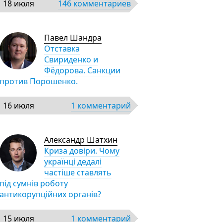
18 июля
146 комментариев
Павел Шандра
Отставка
Свириденко и
Фёдорова. Санкции
против Порошенко.
16 июля
1 комментарий
Александр Шатхин
Криза довіри. Чому
українці дедалі
частіше ставлять
під сумнів роботу
антикорупційних органів?
15 июля
1 комментарий