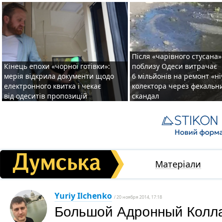
Після «чарівного стусана»
Кінець епохи «чорної готівки»:
поблизу Одеси витрачає
мерія відкрила документи щодо
6 мільйонів на ремонт «н
електронного квитка і чекає
колектора через фекальн
від одеситів пропозицій
скандал
Матеріали
Yuriy Ilchenko
/ 20 ноября 2014, 17:18
Большой Адронный Колла