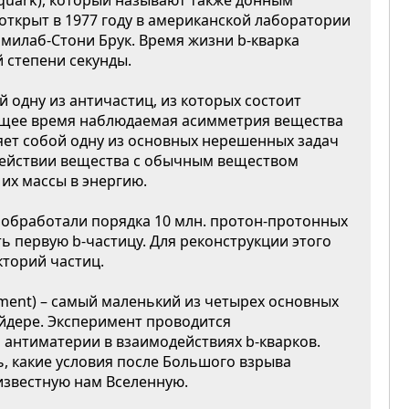
-quark), который называют также донным
 открыт в 1977 году в американской лаборатории
илаб-Стони Брук. Время жизни b-кварка
й степени секунды.
й одну из античастиц, из которых состоит
оящее время наблюдаемая асимметрия вещества
яет собой одну из основных нерешенных задач
действии вещества с обычным веществом
их массы в энергию.
 обработали порядка 10 млн. протон-протонных
ь первую b-частицу. Для реконструкции этого
кторий частиц.
riment) – самый маленький из четырех основных
йдере. Эксперимент проводится
 антиматерии в взаимодействиях b-кварков.
, какие условия после Большого взрыва
известную нам Вселенную.