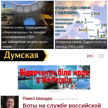
Ракетні атаки, пошкоджений
«Чорноморець» та скандал
із полковником СБУ:
що найчастіше читали цього
Історична спека: Одеса побила
тижня
рекорд 1963 року
рус
Реклама
Павел Шандра
/ 24 ноября 2023, 09:18
Боты на службе российской