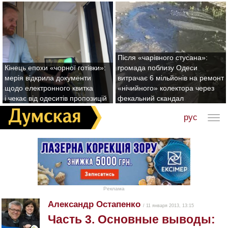
Після «чарівного стусана»:
Кінець епохи «чорної готівки»:
громада поблизу Одеси
мерія відкрила документи
витрачає 6 мільйонів на ремонт
щодо електронного квитка
«нічийного» колектора через
і чекає від одеситів пропозицій
фекальний скандал
рус
Реклама
Александр Остапенко
/ 11 января 2013, 13:15
Часть 3. Основные выводы: