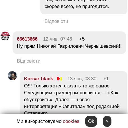
скорее всего, не пригодится.
Відповісти
66613666
12 янв, 07:46
+5
Ну прям Николай Гаврилович Чернышевский!!
Відповісти
Korsar black
13 янв, 08:30
+1
О!!! Только хотел сказать то же самое.
Следующим триллером появится — «Как
обустроить». Далее — новая
интерпретация «Капитала» под редакцией
Остапенко.
Ми використовуємо
cookies
Ok
×