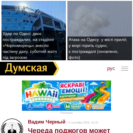
Удар по Одесі: двоє
постраждалих, на стадіоні
Атака на Одесу: у місті приліт,
«Чорноморець» знесло
у морі горить судно,
частину даху, суботній матч
є постраждалі (оновлено,
під загрозою
фото)
рус
Реклама
Вадим Черный
/ 4 сентября 2019, 22:10
Череда поджогов может