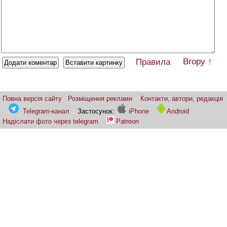
Вгору ↑
Правила
Повна версія сайту
Розміщення реклами
Контакти, автори, редакція
Telegram-канал
Застосунок:
iPhone
Android
Надіслати фото через telegram
Patreon