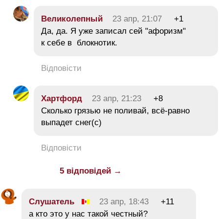
Великолепный
23 апр, 21:07
+1
Да, да. Я уже записал сей "афоризм"
к себе в блокнотик.
Відповісти
Хартфорд
23 апр, 21:23
+8
Сколько грязью не поливай, всё-равно
выпадет снег(с)
Відповісти
5 відповідей →
Слушатель
23 апр, 18:43
+11
а кто это у нас такой честный?