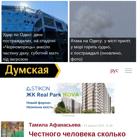
Удар по Одесі: двоє
постраждалих, на стадіоні
Атака на Одесу: у місті приліт,
«Чорноморець» знесло
у морі горить судно,
частину даху, суботній матч
є постраждалі (оновлено,
під загрозою
фото)
рус
Реклама
Тамила Афанасьева
/ 23 апреля 2015, 11:08
Честного человека сколько