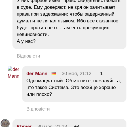
У них фараон имеет право свидетельствовать
в суде. Ему доверяют. не зря он зачитывает
права при задержании: чтобы задержанный
думал и не ляпал языком. Ибо все сказанное
будет против него…Там есть презумпция
невиновности.
А у нас?
Відповісти
der Mann
30 мая, 21:12
-1
Одномандатный. Объясните, пожалуйста,
что такое Система. Это вообще хорошо
или плохо?
Відповісти
Khmer
30 мая, 21:13
+4