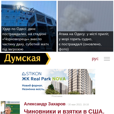
Удар по Одесі: двоє
постраждалих, на стадіоні
Атака на Одесу: у місті приліт,
«Чорноморець» знесло
у морі горить судно,
частину даху, суботній матч
є постраждалі (оновлено,
під загрозою
фото)
рус
Реклама
Александр Захаров
/ 30 мая 2013, 19:16
Чиновники и взятки в США.