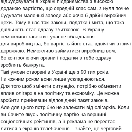
відбудовувати в Україні підприємства з високою
доданою вартістю, що середній клас сам, з нуля почне
будувати маленькі заводи або хоча б дрібні виробничі
цехи. Тому в нас такі закони, податки і мита, що така
діяльність стає одразу збитковою. В Україну
неможливо завезти сучасне обладнання
для виробництва, бо вартість його стає вдвічі чи втричі
дорожчою. Неможливо займатися виробництвом,
бо контролюючи органи і податки з тебе одразу
зроблять банкрута.
Такі умови створені в Україні ще з 90 тих років.
І з кожним роком вони лише ускладнюються.
Для того щоб змінити ситуацію, потрібно обмежити
вплив олігархів на політику та економіку. Це можна
зробити прийнявши відповідний пакет законів.
Але для цього потрібно не залежати від олігархів. Коли
ви бачите якусь політичну партію на вершині
соціологічних рейтингів, а її реклама не перестає
литися з екранів телебачення – знайте, це черговий