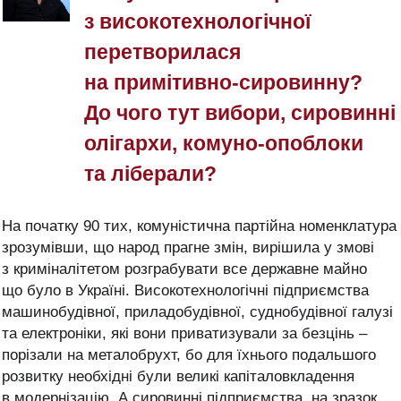
з високотехнологічної
перетворилася
на примітивно-сировинну?
До чого тут вибори, сировинні
олігархи, комуно-опоблоки
та ліберали?
На початку 90 тих, комуністична партійна номенклатура
зрозумівши, що народ прагне змін, вирішила у змові
з криміналітетом розграбувати все державне майно
що було в Україні. Високотехнологічні підприємства
машинобудівної, приладобудівної, суднобудівної галузі
та електроніки, які вони приватизували за безцінь –
порізали на мет
алобрухт, бо для їхнього подальшого
розвитку необхідні були великі капіталовкладення
в модернізацію. А сировинні підприємства, на зразок