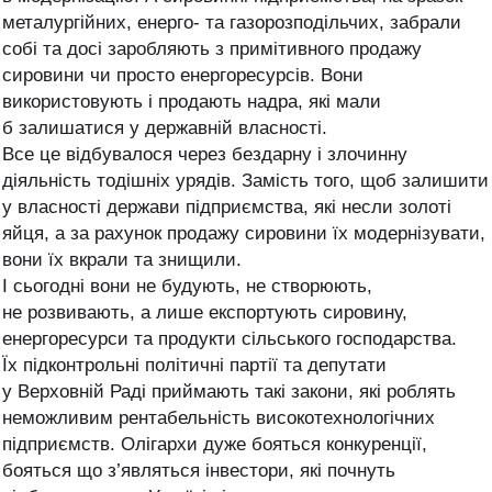
металургійних, енерго- та газорозподільчих, забрали
собі та досі заробляють з примітивного продажу
сировини чи просто енергоресурсів. Вони
використовують і продають надра, які мали
б залишатися у державній власності.
Все це відбувалося через бездарну і злочинну
діяльність тодішніх урядів. Замість того, щоб залишити
у власності держави підприємства, які несли золоті
яйця, а за рахунок продажу сировини їх модернізувати,
вони їх вкрали та знищили.
І сьогодні вони не будують, не створюють,
не розвивають, а лише експортують сировину,
енергоресурси та продукти сільського господарства.
Їх підконтрольні політичні партії та депутати
у Верховній Раді приймають такі закони, які роблять
неможливим рентабельність високотехнологічних
підприємств. Олігархи дуже бояться конкуренції,
бояться що з’являться інвестори, які почнуть