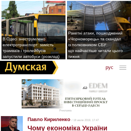
Ракетні атаки, пошкоджений
В Одесі знеструмлено
«Чорноморець» та скандал
електротранспорт: замість
із полковником СБУ:
трамваїв і тролейбусів
що найчастіше читали цього
запустили автобуси (розклад)
тижня
рус
Реклама
Павло Кириленко
/ 18 июля 2019, 17:47
Чому економіка України