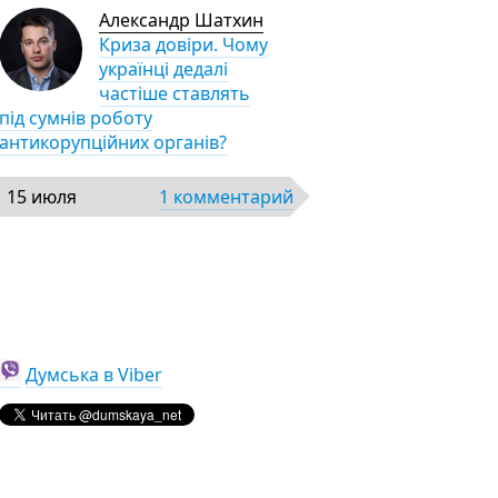
Александр Шатхин
Криза довіри. Чому
українці дедалі
частіше ставлять
під сумнів роботу
антикорупційних органів?
15 июля
1 комментарий
Думська в Viber