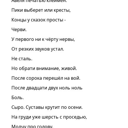
Авеля печатью клеймён.
Пики выберет или кресты,
Концы у сказок просты -
Черви.
У первого ни к чёрту нервы,
От резких звуков устал.
Не сталь.
Но обрати внимание, живой.
После сорока перешёл на вой.
После двадцати двух ноль ноль
Боль.
Сыро. Суставы крутит по осени.
На груди уже шерсть с проседью,
Молчу про голову.