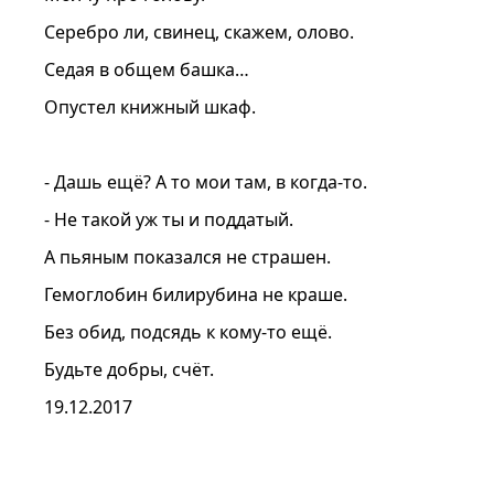
Серебро ли, свинец, скажем, олово.
Седая в общем башка…
Опустел книжный шкаф.
- Дашь ещё? А то мои там, в когда-то.
- Не такой уж ты и поддатый.
А пьяным показался не страшен.
Гемоглобин билирубина не краше.
Без обид, подсядь к кому-то ещё.
Будьте добры, счёт.
19.12.2017