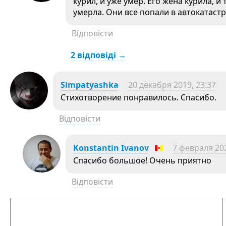
курил, и уже умер. Его жена курила, и
умерла. Они все попали в автокатаст
Відповісти
2 відповіді →
Simpatyashka
20 декабря 2019, 23:37
Стихотворение понравилось. Спасибо.
Відповісти
Konstantin Ivanov
7 февраля 202
Спасибо большое! Очень приятно
Відповісти