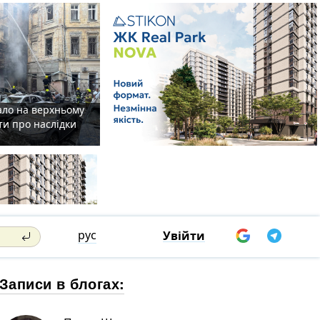
ало на верхньому
ти про наслідки
рус
Увійти
Записи в блогах: