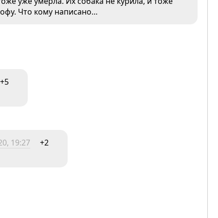
 тоже уже умерла. Их собака не курила, и тоже
рофу. Что кому написано…
+5
0, 19:27
+2