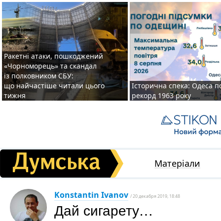
Ракетні атаки, пошкоджений
«Чорноморець» та скандал
із полковником СБУ:
що найчастіше читали цього
Історична спека: Одеса п
тижня
рекорд 1963 року
Матеріали
Konstantin Ivanov
/ 20 декабря 2019, 18:48
Дай сигарету…