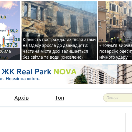
Кількість постраждалих після атаки
на Одесу зросла до дванадцяти:
«Полум'я вирув
обила
частина міста досі залишається
поверсі»: одеси
без світла та води (оновлено)
нічного удару
Архів
Топ