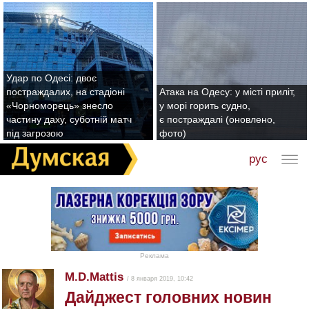
Удар по Одесі: двоє
постраждалих, на стадіоні
Атака на Одесу: у місті приліт,
«Чорноморець» знесло
у морі горить судно,
частину даху, суботній матч
є постраждалі (оновлено,
під загрозою
фото)
рус
Реклама
M.D.Mattis
/ 8 января 2019, 10:42
Дайджест головних новин