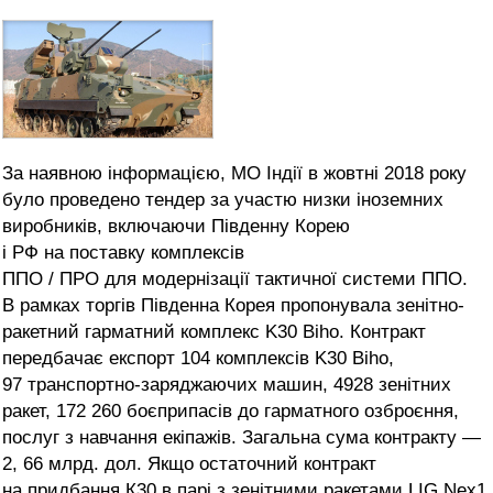
За наявною інформацією, МО Індії в жовтні 2018 року
було проведено тендер за участю низки іноземних
виробників, включаючи Південну Корею
і РФ на поставку комплексів
ППО / ПРО для модернізації тактичної системи ППО.
В рамках торгів Південна Корея пропонувала зенітно-
ракетний гарматний комплекс K30 Biho. Контракт
передбачає експорт 104 комплексів K30 Biho,
97 транспортно-заряджаючих машин, 4928 зенітних
ракет, 172 260 боєприпасів до гарматного озброєння,
послуг з навчання екіпажів. Загальна сума контракту —
2, 66 млрд. дол. Якщо остаточний контракт
на придбання К30 в парі з зенітними ракетами LIG Nex1