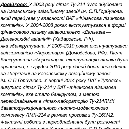
Довідково:
У 2003 році літак Ту-214 було збудовано
на Казанському авіаційному заводі ім. С.П.Горбунова,
який перебував у власності ВАТ «Фінансова лізингова
компанія». У 2004-2008 роках експлуатувався в формі
фінансового лізингу авіакомпанією «Дальавіа —
Далекосхідні авіалінії» (Хабаровськ, РФ),
яка збанкрутувала. У 2009-2010 роках експлуатувався
авіакомпанією «Аеростарз» (Домодєдово, РФ). Після
банкрутства «Аеростарз», експлуатацію літака було
припинено, і з грудня 2010 року даний борт знаходився
на зберіганні на Казанському авіаційному заводі
ім. С.П.Горбунова. У червні 2014 року ПАТ «Туполєв»
викупило літак Ту-214 у ВАТ «Фінансова лізингова
компанія», яке стало банкрутом, з метою
переобладнання в літак-лабораторію Ту-214ЛМК
багатофункціонального льотно-моделюючого
комплексу ЛМК-214 в рамках програми Ту-160М2.
Фактичні роботи з переобладнання були розпочаті
на Казанському авіаційному заводі ім. С.П.Горбунова