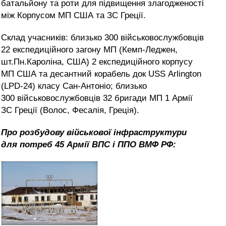
батальйону та роти для підвищення злагодженості
між Корпусом МП США та ЗС Греції.
Склад учасників: близько 300 військовослужбовців
22 експедиційного загону МП (Кемп-Леджен,
шт.Пн.Кароліна, США) 2 експедиційного корпусу
МП США та десантний корабель док USS Arlington
(LPD-24) класу Сан-Антоніо; близько
300 військовослужбовців 32 бригади МП 1 Армії
ЗС Греції (Волос, Фесалія, Греція).
Про розбудову військової інфраструктури
для потреб 45 Армії ВПС і ППО ВМФ РФ: