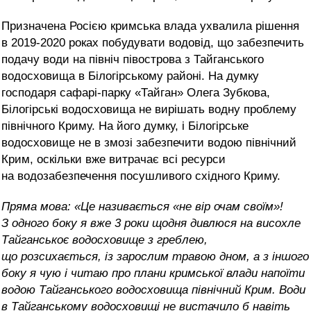
Призначена Росією кримська влада ухвалила рішення
в 2019-2020 роках побудувати водовід, що забезпечить
подачу води на північ півострова з Тайганського
водосховища в Білогірському районі. На думку
господаря сафарі-парку «Тайган» Олега Зубкова,
Білогірські водосховища не вирішать водну проблему
північного Криму. На його думку, і Білогірське
водосховище не в змозі забезпечити водою північний
Крим, оскільки вже витрачає всі ресурси
на водозабезпечення посушливого східного Криму.
Пряма мова: «Це називається «не вір очам своїм»!
З одного боку я вже 3 роки щодня дивлюся на висохле
Тайганськоє водосховище з греблею,
що розсихається, із зарослим травою дном, а з іншого
боку я чую і читаю про плани кримської влади напоїти
водою Тайганського водосховища північний Крим. Води
в Тайганському водосховищі не вистачило б навіть