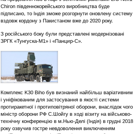
Chiron південнокорейського виробництва буде
підписано, то Індія зможе розгорнути оновлену систему
вздовж кордону з Пакистаном вже до 2020 року.
З російського боку були представлені модернізовані
ЗРГК «Тунгуска-М1» і «Панцир-С».
Комплекс K30 Biho був визнаний найбільш варіативним
і уніфікованим для застосування в якості системи
протиракетної і протиповітряної оборони, внаслідок чого
міністр оборони РФ С.Шойгу в ході візиту на військово-
технічну конференцію в м.Нью-Делі (Індія) в грудні 2018
року озвучив гостре невдоволення виключенням