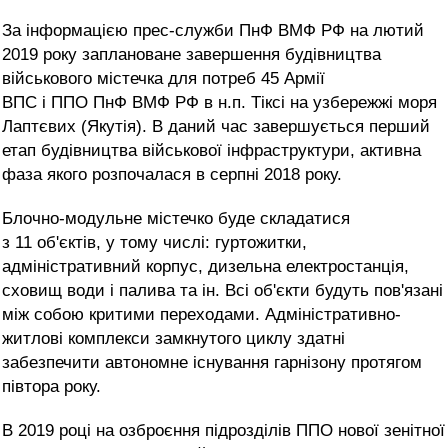
За інформацією прес-служби ПнФ ВМФ РФ на лютий
2019 року заплановане завершення будівництва
військового містечка для потреб 45 Армії
ВПС і ППО ПнФ ВМФ РФ в н.п. Тіксі на узбережжі моря
Лаптєвих (Якутія). В даний час завершується перший
етап будівництва військової інфраструктури, активна
фаза якого розпочалася в серпні 2018 року.
Блочно-модульне містечко буде складатися
з 11 об'єктів, у тому числі: гуртожитки,
адміністративний корпус, дизельна електростанція,
сховищ води і палива та ін. Всі об'єкти будуть пов'язані
між собою критими переходами. Адміністративно-
житлові комплекси замкнутого циклу здатні
забезпечити автономне існування гарнізону протягом
півтора року.
В 2019 році на озброєння підрозділів ППО нової зенітної