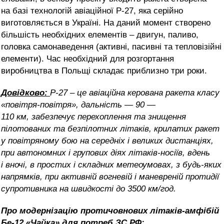
на базі технологій авіаційної Р-27, яка серійно
виготовляється в Україні. На даний момент створено
більшість необхідних елементів – двигун, паливо,
головка самонаведення (активні, пасивні та тепловізійні
елементи). Час необхідний для розгортання
виробництва в Польщі складає приблизно три роки.
Довідково:
Р-27 – це авіаційна керована ракета класу
«повітря-повітря»,
дальність — 90 —
110 км, забезпечує перехоплення та знищення
пілотованих та безпілотних літаків, крилатих ракет
у повітряному бою на середніх і великих дистанціях,
при автономних і групових діях літаків-носіїв, вдень
і вночі, в простих і складних метеоумовах, з будь-яких
напрямків, при активній вогнев
ій і маневрен
ій протидії
супротивника на швидкості до 3500 км/год.
Про модернізацію протичовнових літаків-амфібій
Бе-12 «Чайка» для потреб ЗС РФ: