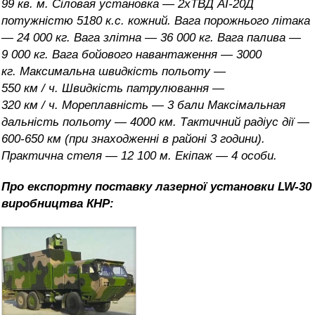
99 кв. м. Сіловая установка — 2хТВД АІ-20Д
потужністю 5180 к.с. кожний. Вага порожнього літака
— 24 000 кг. Вага злітна — 36 000 кг. Вага палива —
9 000 кг. Вага бойового навантаження — 3000
кг. Максимальна швидкість польоту —
550 км / ч. Швидкість патрулювання —
320 км / ч. Мореплавність — 3 бали Максімальная
дальність польоту — 4000 км. Тактичний радіус дії —
600-650 км (при знаходженні в районі 3 години).
Практична стеля — 12 100 м. Екіпаж — 4 особи.
Про
ек
c
портну
поставку лазерної установки LW-30
виробництва КНР: