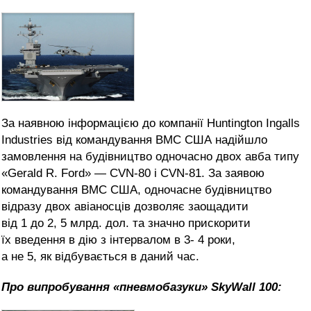
За наявною інформацією до компанії Huntington Ingalls
Industries від командування ВМС США надійшло
замовлення на будівництво одночасно двох авба типу
«Gerald R. Ford» — CVN-80 і CVN-81. За заявою
командування ВМС США, одночасне будівництво
відразу двох авіаносців дозволяє заощадити
від 1 до 2, 5 млрд. дол. та значно прискорити
їх введення в дію з інтервалом в 3- 4 роки,
а не 5, як відбувається в даний час.
Про випробування «пневмобазуки»
SkyWall 100: