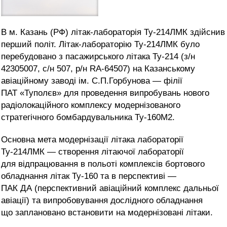
В м. Казань (РФ) літак-лабораторія Ту-214ЛМК здійснив
перший політ. Літак-лабораторію Ту-214ЛМК було
перебудовано з пасажирського літака Ту-214 (з/н
42305007, с/н 507, р/н RA-64507) на Казанському
авіаційному заводі ім. С.П.Горбунова — філії
ПАТ «Туполєв» для проведення випробувань нового
радіолокаційного комплексу модернізованого
стратегічного бомбардувальника Ту-160М2.
Основна мета модернізації літака лабораторії
Ту-214ЛМК — створення літаючої лабораторії
для відпрацювання в польоті комплексів бортового
обладнання літак Ту-160 та в перспективі —
ПАК ДА (перспективний авіаційний комплекс дальньої
авіації) та випробовування дослідного обладнання
що заплановано встановити на модернізовані літаки.