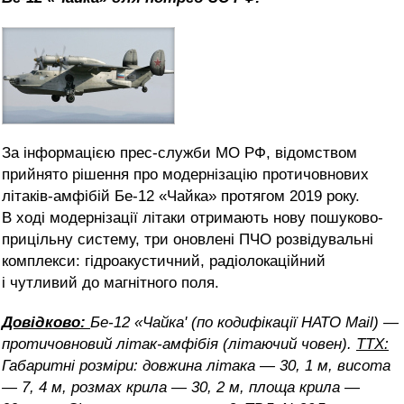
За інформацією прес-служби МО РФ, відомством
прийнято рішення про модернізацію протичовнових
літаків-амфібій Бе-12 «Чайка» протягом 2019 року.
В ході модернізації літаки отримають нову пошуково-
прицільну систему, три оновлені ПЧО розвідувальні
комплекси: гідроакустичний, радіолокаційний
і чутливий до магнітного поля.
Довідково:
Бе-12 «Чайка' (по кодифікації
НАТО Mail) —
протичовновий літак-амфібія (літаючий човен).
ТТХ:
Габаритні розміри: довжина літака — 30, 1 м, висота
— 7, 4 м, розмах крила — 30, 2 м, площа крила —