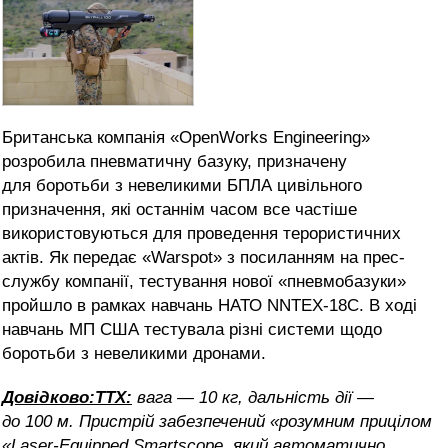
Британська компанія «OpenWorks Engineering»
розробила пневматичну базуку, призначену
для боротьби з невеликими БПЛА цивільного
призначення, які останнім часом все частіше
використовуються для проведення терористичних
актів. Як передає «Warspot» з посиланням на прес-
службу компанії, тестування нової «пневмобазуки»
пройшло в рамках навчань НАТО NNTEX-18C. В ході
навчань МП США тестувала різні системи щодо
боротьби з невеликими дронами.
Довідково:
ТТХ:
вага — 10 кг, дальність дії —
до 100 м. Пристрій забезпечений «розумним прицілом
«Laser-Equipped Smartscope, який автоматично