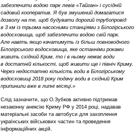
забезпечити водою парк левів «Тайган» і сусідній
садовий кооператив. Я був змушений домагатися
дозволу на те, щоб будувати дорогий трубопровід
в 3 км із трьома насосними станціями з Білогірського
водосховища, щоб забезпечити водою свій парк.
Але навіть якщо качатимуть із більш повноводного
Білогірського водосховища, яке останніми роками
живить східний Крим, то і в ньому немає води
в достатній кількості, щоб живити ще і північ Криму.
Через недостатню кількість води в Білогірському
водосховищі 2018 року подачу води в східний Крим
припинили вже в липні місяці.»
Слід зазначити, що О.Зубков активно підтримав
незаконну анексію Криму РФ у 2014 році, надавав
матеріальні засоби та автобуси для захоплення
українських військових частин та проведення
інформаційних акцій.