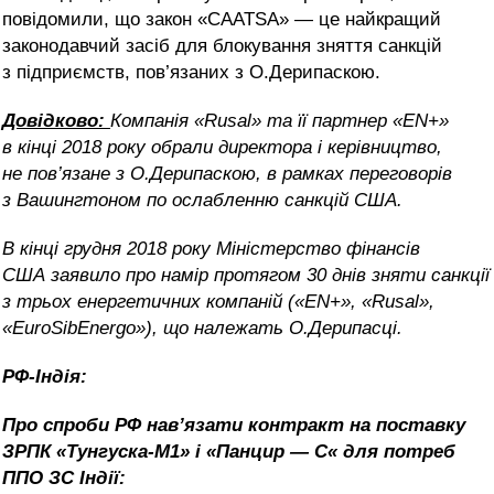
повідомили, що закон «CAATSA» — це найкращий
законодавчий засіб для блокування зняття санкцій
з підприємств, пов’язаних з О.Дерипаскою.
Довідково:
Компанія «Rusal» та її партнер «EN+»
в кінці 2018 року обрали директора і керівництво,
не пов’язане з О.Дерипаскою, в рамках переговорів
з Вашингтоном
по
ослабленн
ю
санкцій США.
В кінці грудня 2018 року Міністерство фінансів
США заявило про намір протягом 30 днів зняти санкції
з трьох енергетичних компаній («EN+», «Rusal»,
«EuroSibEnergo»), що належать О.Дерипасці.
РФ-Індія:
Про спроби РФ нав’язати контракт на поставку
ЗРПК «Тунгуска-М1» і «Панцир — С« для потреб
ППО ЗС Індії: