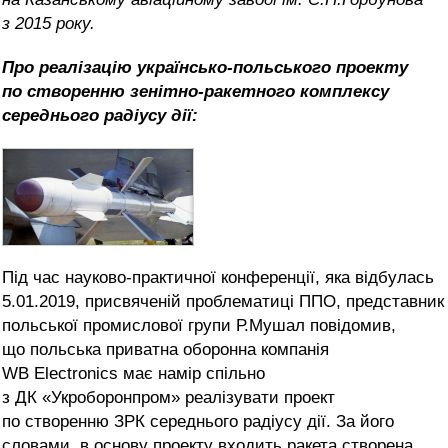
з 2015 року.
Про реалізацію українсько-польського проекту
по створенню зенітно-ракетного комплексу
середнього радіусу дії:
Під час науково-практичної конференції, яка відбулась
5.01.2019, присвяченій проблематиці ППО, представник
польської промислової групи Р.Мушал повідомив,
що польська приватна оборонна компанія
WB Electronics має намір спільно
з ДК «Укроборонпром» реалізувати проект
по створенню ЗРК середнього радіусу дії. За його
словами, в основу проекту входить ракета створена