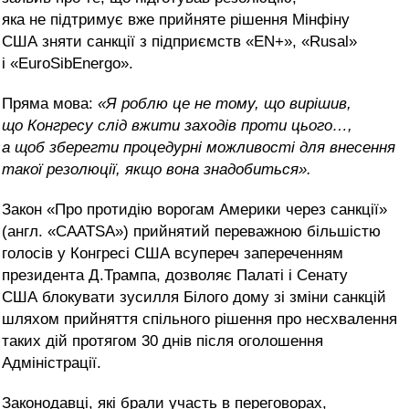
яка не підтримує вже прийняте рішення Мінфіну
США зняти санкції з підприємств «EN+», «Rusal»
і «EuroSibEnergo».
Пряма мова:
«Я роблю це не тому, що вирішив,
що Конгресу слід вжити заходів проти цього…,
а щоб зберегти процедурні можливості для внесення
такої резолюції, якщо вона знадобиться».
Закон «Про протидію ворогам Америки через санкції»
(англ. «CAATSA») прийнятий переважною більшістю
голосів у Конгресі США всупереч запереченням
президента Д.Трампа, дозволяє Палаті і Сенату
США блокувати зусилля Білого дому зі зміни санкцій
шляхом прийняття спільного рішення про несхвалення
таких дій протягом 30 днів після оголошення
Адміністрації.
Законодавці, які брали участь в переговорах,