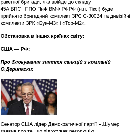
ракетної бригади, яка ввійде до складу
45А ВПС і ППО ПнФ ВМФ РФРФ (н.п. Тіксі) буде
прийнято бригадний комплект ЗРС С-300В4 та дивізійні
комплекти ЗРК «Бук-М3» і «Тор-М2».
Обстановка в інших країнах світу:
США — РФ:
Про блокування зняття санкцій з компаній
О.Дерипаски:
Сенатор США лідер Демократичної партії Ч.Шумер
заявив про те, що підготував резолюцію,