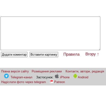
Вгору ↑
Правила
Повна версія сайту
Розміщення реклами
Контакти, автори, редакція
Telegram-канал
Застосунок:
iPhone
Android
Надіслати фото через telegram
Patreon