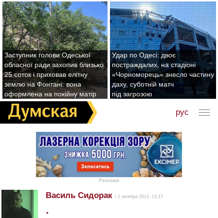
Заступник голови Одеської
Удар по Одесі: двоє
обласної ради захопив близько
постраждалих, на стадіоні
25 соток і приховав елітну
«Чорноморець» знесло частину
землю на Фонтані: вона
даху, суботній матч
оформлена на покійну матір
під загрозою
рус
Реклама
Василь Сидорак
/ 1 октября 2013, 13:17
.