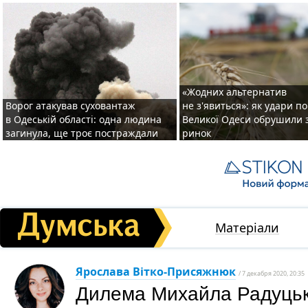
«Жодних альтернатив
Ворог атакував суховантаж
не з'явиться»: як удари п
в Одеській області: одна людина
Великої Одеси обрушили 
загинула, ще троє постраждали
ринок
Матеріали
Ярослава Вітко-Присяжнюк
/ 7 декабря 2020, 20:35
Дилема Михайла Радуцьк