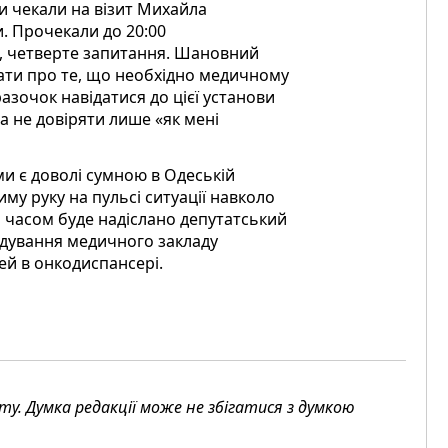
и чекали на візит Михайла
и. Прочекали до 20:00
чне, четверте запитання. Шановний
ати про те, що необхідно медичному
 разочок навідатися до цієї установи
а не довіряти лише «як мені
ми є доволі сумною в Одеській
тиму руку на пульсі ситуації навколо
 часом буде надіслано депутатський
відування медичного закладу
ей в онкодиспансері.
. Думка редакції може не збігатися з думкою