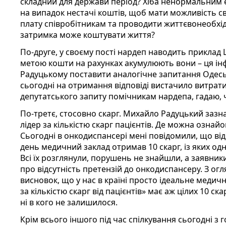
складний для держави період? Хіба ненормальним 
на випадок нестачі коштів, щоб мати можливість с
плату співробітникам та проводити життєвонеобхідн
затримка може коштувати життя?
По-друге, у своєму пості нардеп наводить приклад 
метою кошти на рахунках акумулюють вони – ця ін
Радуцькому поставити аналогічне запитання Одес
сьогодні на отримання відповіді вистачило витрати
депутатського запиту помічникам нардепа, гадаю, ч
По-третє, стосовно скарг. Михайло Радуцький заз
лідер за кількістю скарг пацієнтів. Де можна озна
Сьогодні в онкодиспансері мені повідомили, що від
день медичний заклад отримав 10 скарг, із яких одна
Всі їх розглянули, порушень не знайшли, а заявни
про відсутність претензій до онкодиспансеру. З ог
висновок, що у нас в країні просто ідеальне медич
за кількістю скарг від пацієнтів» має аж цілих 10 ска
ні в кого не залишилося.
Крім всього іншого під час спілкування сьогодні з