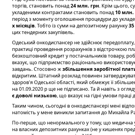
торгів, становить понад
24 млн. грн
. Крім цього, 
укладеними контрактами становить понад
10 млн.
період з моменту оголошення процедури до укладе
х місяців
. Тобто із суми на депозитному рахунку
35
цих тендерних закупівель.
Одеський онкодиспансер не здійснює передоплату, 
практиці проведення розрахунків з відстрочкою пла
безкоштовний кредит у постачальників товару, робіт
вказує, що підприємство раціонально використовує
завдань. Стосовно ж
збільшення заробітної плат
відкритим. Штатний розклад повинен затверджув
здоров'я Одеської області, який обмежує її збільш
на 01.09.2020 р ще не підписано. Та й навіть з огляд
є доволі низькою
, що вказує на гідні умови праці 
Таким чином, сьогодні в онкодиспансері мені відпов
натомість у мене виникли запитання до Михайла Р
По-перше, що ненормального у тому, що медична у
на власних депозитних рахунках (не у кишенях предс