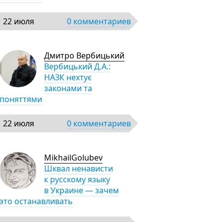
22 июля
0 комментариев
Дмитро Вербицький
Вербицький Д.А.:
НАЗК нехтує
законами та
поняттями
22 июля
0 комментариев
MikhailGolubev
Шквал ненависти
к русскому языку
в Украине — зачем
это останавливать