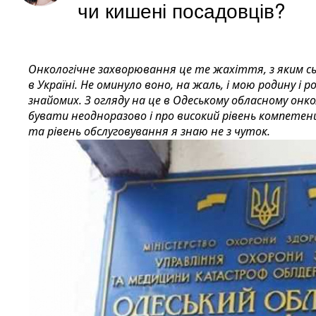
чи кишені посадовців?
Онкологічне захворювання це те жахіття, з яким с
в Україні. Не оминуло воно, на жаль, і мою родину і р
знайомих. З огляду на це в Одеському обласному онк
бувати неодноразово і про високий рівень компетенц
та рівень обслуговування я знаю не з чуток.