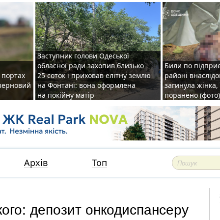
Заступник голови Одеської
обласної ради захопив близько
Били по підприє
о портах
25 соток і приховав елітну землю
районі внаслідо
зерновий
на Фонтані: вона оформлена
загинула жінка,
на покійну матір
поранено (фото)
Архів
Топ
ого: депозит онкодиспансеру