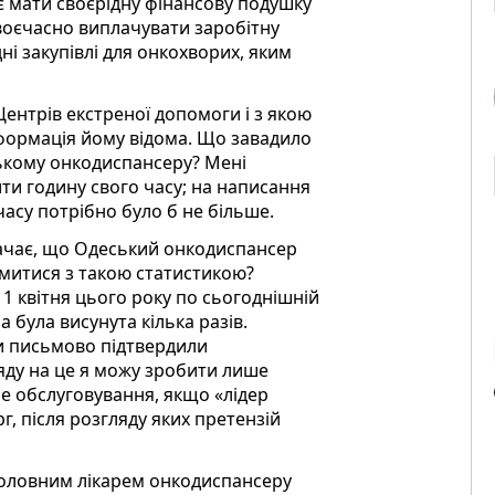
є мати своєрідну фінансову подушку
воєчасно виплачувати заробітну
і закупівлі для онкохворих, яким
Центрів екстреної допомоги і з якою
формація йому відома. Що завадило
ькому онкодиспансеру? Мені
ти годину свого часу; на написання
асу потрібно було б не більше.
начає, що Одеський онкодиспансер
йомитися з такою статистикою?
 1 квітня цього року по сьогоднішній
 була висунута кілька разів.
ки письмово підтвердили
ляду на це я можу зробити лише
не обслуговування, якщо «лідер
рг, після розгляду яких претензій
 головним лікарем онкодиспансеру