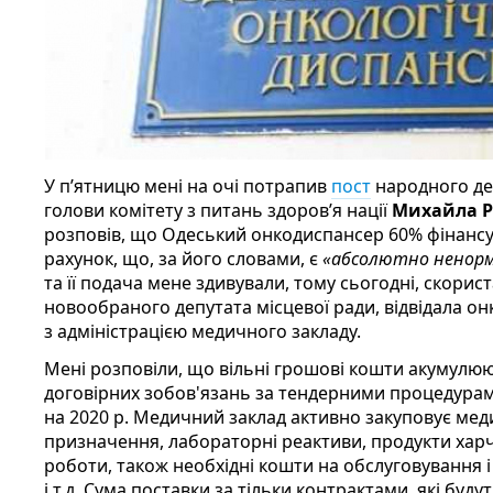
У п’ятницю мені на очі потрапив
пост
народного деп
голови комітету з питань здоров’я нації
Михайла Р
розповів, що Одеський онкодиспансер 60% фінансу
рахунок, що, за його словами, є
«абсолютно ненорм
та її подача мене здивували, тому сьогодні, скори
новообраного депутата місцевої ради, відвідала о
з адміністрацією медичного закладу.
Мені розповіли, що вільні грошові кошти акумулюю
договірних зобов'язань за тендерними процедурам
на 2020 р. Медичний заклад активно закуповує ме
призначення, лабораторні реактиви, продукти хар
роботи, також необхідні кошти на обслуговування і
і т.д. Сума поставки за тільки контрактами, які буд