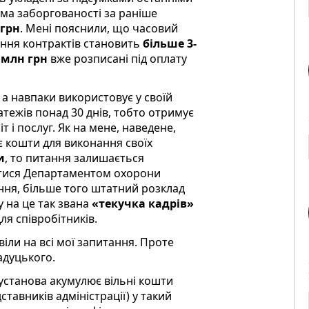
сума заборгованості за раніше
 грн
. Мені пояснили, що часовий
ння контрактів становить
більше 3-
 млн грн
вже розписані під оплату
а навпаки використовує у своїй
тежів понад 30 днів, тобто отримує
 і послуг. Як на мене, наведене,
 кошти для виконання своїх
и
, то питання залишається
атися Департаментом охорони
ення, більше того штатний розклад
у на це так звана
«текучка кадрів»
для співробітників.
іли на всі мої запитання. Проте
адуцького.
станова акумулює вільні кошти
тавників адміністрації) у такий