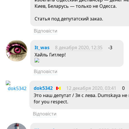
Киев, Беларусь — только не Одесса.
Статья под депутатский заказ.
Відповісти
It_was
8 декабря 2020, 12:35
-3
Хайль Гитлер!
Відповісти
dok5342
12 декабря 2020, 03:41
0
Это наш депутат / 3я с лева. Dumskaya н
for you respect.
Відповісти