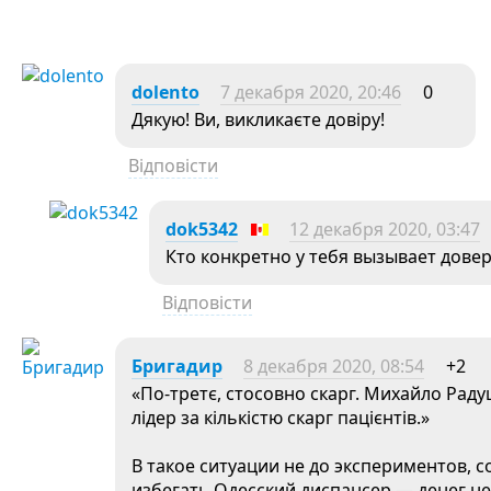
dolento
7 декабря 2020, 20:46
0
Дякую! Ви, викликаєте довіру!
Відповісти
dok5342
12 декабря 2020, 03:47
Кто конкретно у тебя вызывает дове
Відповісти
Бригадир
8 декабря 2020, 08:54
+2
«По-третє, стосовно скарг. Михайло Рад
лідер за кількістю скарг пацієнтів.»
В такое ситуации не до экспериментов, 
избегать Одесский диспансер — денег не