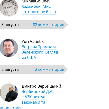
MikhailGolubev
Хаджибей. Миф,
которого не было
3 августа
82 комментария
Yuri Vanetik
Встреча Трампа и
Зеленского. Взгляд
из США
2 августа
2 комментария
Дмитро Вербицький
Вербицький Д.А.:
НАЗК нехтує
законами та
поняттями