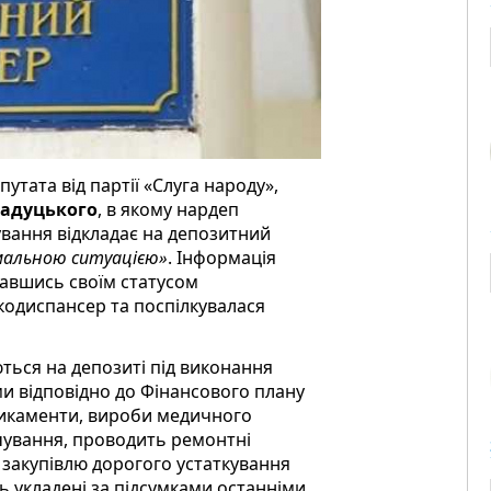
утата від партії «Слуга народу»,
адуцького
, в якому нардеп
вання відкладає на депозитний
альною ситуацією»
. Інформація
ставшись своїм статусом
нкодиспансер та поспілкувалася
ться на депозиті під виконання
и відповідно до Фінансового плану
дикаменти, вироби медичного
чування, проводить ремонтні
 закупівлю дорогого устаткування
уть укладені за підсумками останніми