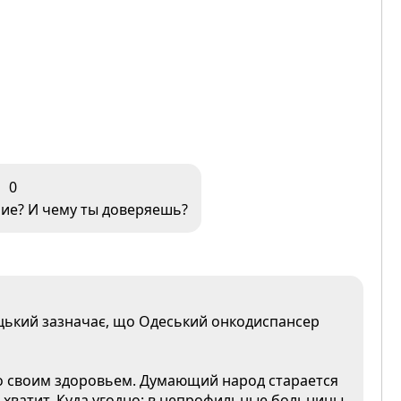
0
рие? И чему ты доверяешь?
уцький зазначає, що Одеський онкодиспансер
со своим здоровьем. Думающий народ старается
 хватит. Куда угодно: в непрофильные больницы,