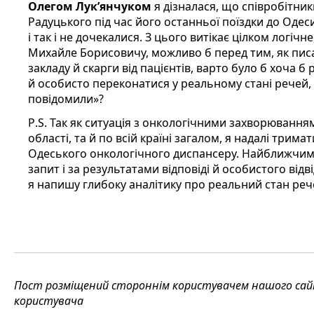
Олегом Лук’янчуком
я дізналася, що співробітник
Радуцького під час його останньої поїздки до Одес
і так і не дочекалися. З цього витікає цілком логі
Михайле Борисовичу, можливо б перед тим, як пис
закладу й скарги від пацієнтів, варто було б хоча б
й особисто переконатися у реальному стані речей, 
повідомили»?
P
.
S
. Так як ситуація з онкологічними захворювання
області, та й по всій країні загалом, я надалі трима
Одеського онкологічного диспансеру. Найближчим
запит і за результатами відповіді й особистого від
я напишу глибоку аналітику про реальний стан реч
Пост розміщений стороннім користувачем нашого сайту
користувача