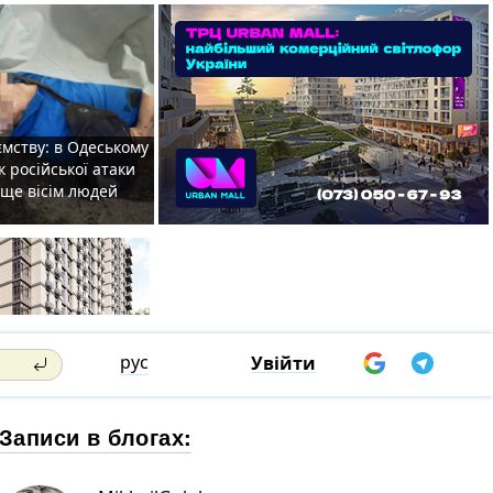
мству: в Одеському
к російської атаки
 ще вісім людей
рус
Увійти
Записи в блогах: