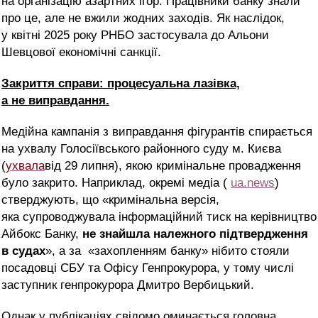
на організацію азартних ігор. Працівники банку знали
про це, але не вжили жодних заходів. Як наслідок,
у квітні 2025 року РНБО застосувала до Альони
Шевцової економічні санкції.
Закриття справи: процесуальна лазівка,
а не виправдання.
Медійна кампанія з виправдання фігурантів спирається
на ухвалу Голосіївського районного суду м. Києва
(
ухвала
від 29 липня
)
, якою кримінальне провадження
було закрито. Наприклад, окремі
медіа (
ua.news
)
стверджують,
що «к
римінальна версія,
яка супроводжувала інформаційний тиск на керівництво
Айбокс Банку,
не знайшла належного підтвердження
в судах
»
, а за
«захопленням банку» нібито стояли
посадовці СБУ та Офісу Генпрокурора
, у тому числі
заступник генпрокурора Дмитро Вербицький.
Однак у публікаціях свідомо оминається головна