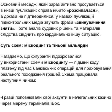
Основний меседж, який зараз активно просувається
в низці публікацій: справа нібито
«розсипалася»
,
а докази не підтвердилися
, у назвах публікацій
підконтрольних медіа звучать фрази
«звинувачення
зняти».
Проте аналіз судових рішень та матеріалів
слідства свідчить про кардинально іншу ситуацію.
Суть схем: міскодинг та тіньові мільярди
Нагадаємо, що фігуранти підозрювалися
у використанні схеми
міскодингу
— підміни коду
платежу під час банківських операцій для приховування
реального походження грошей.Схема працювала
наступним чином:
-Гравці поповнювали свої акаунти в нелегальних казино
через мережу терміналів iBox.