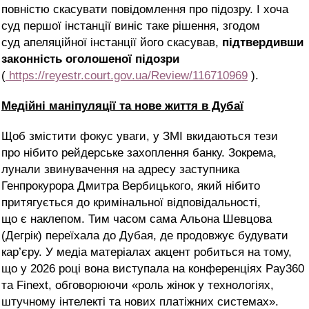
повністю скасувати повідомлення про підозру. І хоча
суд першої інстанції виніс таке рішення, згодом
суд апеляційної інстанції його скасував,
підтвердивши
законність оголошеної підозри
(
https://reyestr.court.gov.ua/Review/116710969
).
Медійні маніпуляції та нове життя в Дубаї
Щоб змістити фокус уваги, у ЗМІ вкидаються тези
про нібито рейдерське захоплення банку. Зокрема,
лунали звинувачення на адресу заступника
Генпрокурора Дмитра Вербицького
, який нібито
притягується до кримінальної відповідальності,
що є наклепом.
Тим часом сама Альона Шевцова
(Дегрік) переїхала до Дубая, де продовжує будувати
кар’єру. У
медіа
матеріалах акцент робиться на тому,
що у 2026 році вона виступала на конференціях Pay360
та Finext, обговорюючи «роль жінок у технологіях,
штучному інтелекті та нових платіжних системах».