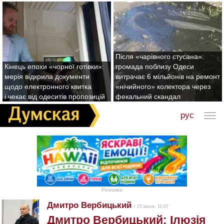
Після «чарівного стусана»:
Кінець епохи «чорної готівки»:
громада поблизу Одеси
мерія відкрила документи
витрачає 6 мільйонів на ремонт
щодо електронного квитка
«нічийного» колектора через
і чекає від одеситів пропозицій
фекальний скандал
рус
Реклама
Дмитро Вербицький
/ 25 июня, 11:07
Дмитро Вербицький: Ілюзія