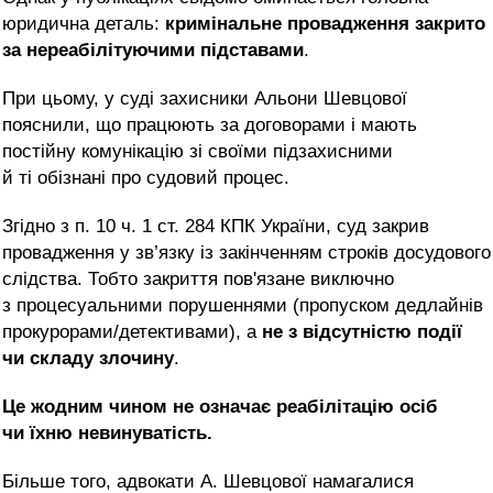
юридична деталь:
кримінальне провадження закрито
за нереабілітуючими
підставами
.
При цьому,
у суді
захисники
Альони Шевцової
пояснили
, що працюють за договорами і мають
постійну комунікацію зі своїми підзахисними
й ті обізнані про судовий процес.
Згідно з п. 10 ч. 1 ст. 284 КПК України, суд закрив
провадження у зв’язку із закінченням строків досудового
слідства. Тобто закриття пов'язане виключно
з процесуальними порушеннями (пропуском дедлайнів
прокурорами/
детективами
), а
не з відсутністю події
чи складу злочину
.
Це жодним чином не означає реабілітацію осіб
чи їхню невинуватість.
Більше того, адвокати А. Шевцової намагалися