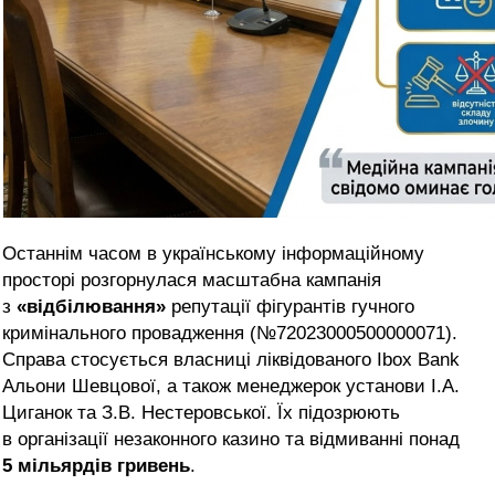
Останнім часом в українському інформаційному
просторі розгорнулася масштабна кампанія
з
«відбілювання»
репутації фігурантів гучного
кримінального провадження (№72023000500000071).
Справа стосується власниці ліквідованого Ibox Bank
Альони Шевцової, а також менеджерок установи І.А.
Циганок та З.В. Нестеровської. Їх підозрюють
в організації незаконного казино та відмиванні понад
5 мільярдів гривень
.