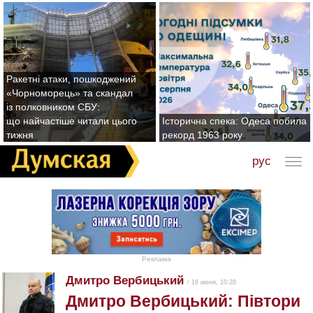
Ракетні атаки, пошкоджений
«Чорноморець» та скандал
із полковником СБУ:
що найчастіше читали цього
Історична спека: Одеса побила
тижня
рекорд 1963 року
рус
Реклама
Дмитро Вербицький
/ 16 июня, 10:28
Дмитро Вербицький: Півтори