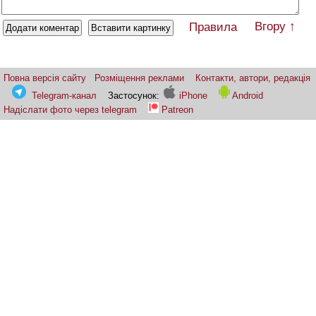
Вгору ↑
Правила
Повна версія сайту
Розміщення реклами
Контакти, автори, редакція
Telegram-канал
Застосунок:
iPhone
Android
Надіслати фото через telegram
Patreon