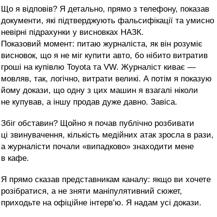
Що я відповів? Я детально, прямо з телефону, показав
документи, які підтверджують фальсифікації та умисно
невірні підрахунки у висновках НАЗК.
Показовий момент: питаю журналіста, як він розуміє
висновок, що я не міг купити авто, бо нібито витратив
гроші на купівлю Toyota та VW. Журналіст киває —
мовляв, так, логічно, витрати великі. А потім я показую
йому докази, що одну з цих машин я взагалі ніколи
не купував, а іншу продав дуже давно. Завіса.
Збіг обставин? Щойно я почав публічно розбивати
ці звинувачення, кількість медійних атак зросла в рази,
а журналісти почали «випадково» знаходити мене
в кафе.
Я прямо сказав представникам каналу: якщо ви хочете
розібратися, а не зняти маніпулятивний сюжет,
приходьте на офіційне інтерв’ю. Я надам усі докази.