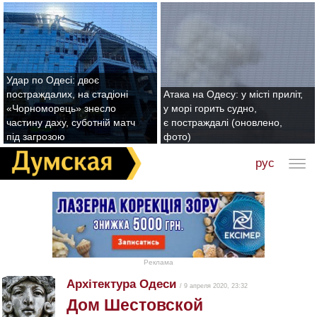
Удар по Одесі: двоє
постраждалих, на стадіоні
Атака на Одесу: у місті приліт,
«Чорноморець» знесло
у морі горить судно,
частину даху, суботній матч
є постраждалі (оновлено,
під загрозою
фото)
рус
Реклама
Архітектура Одеси
/ 9 апреля 2020, 23:32
Дом Шестовской