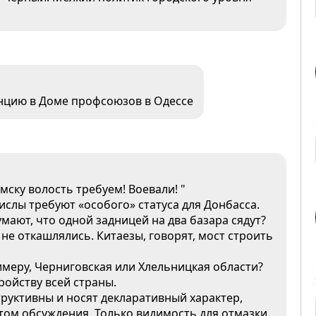
нцию в Доме профсоюзов в Одессе
ску волость требуем! Воевали! "
ислы требуют «особого» статуса для Донбасса.
мают, что одной задницей на два базара сядут?
е откашлялись. Китаезы, говорят, мост строить
имеру, Черниговская или Хлельницкая области?
ройству всей страны.
труктивны и носят декларативный характер,
етом обсуждения. Только видимость для отмазки.