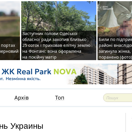
Заступник голови Одеської
обласної ради захопив близько
Били по підприє
о портах
25 соток і приховав елітну землю
районі внаслідо
зерновий
на Фонтані: вона оформлена
загинула жінка,
на покійну матір
поранено (фото)
Архів
Топ
онь Украины