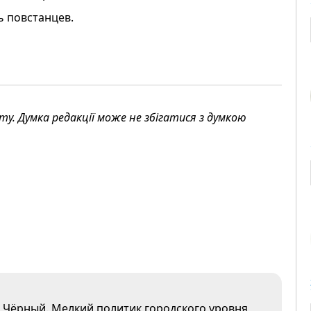
ь повстанцев.
. Думка редакції може не збігатися з думкою
о Чёрный. Мелкий политик городского уровня