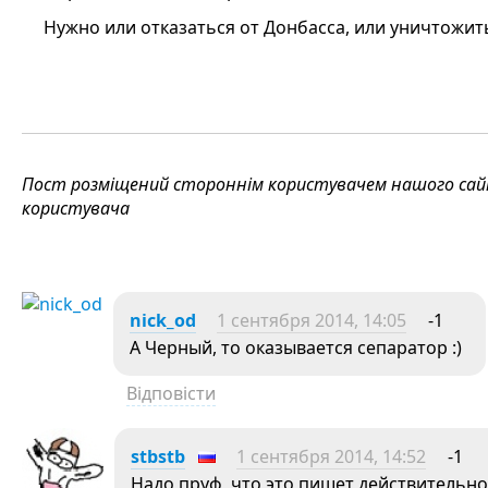
Нужно или отказаться от Донбасса, или уничтожит
Пост розміщений стороннім користувачем нашого сайту
користувача
nick_od
1 сентября 2014, 14:05
-1
А Черный, то оказывается сепаратор :)
Відповісти
stbstb
1 сентября 2014, 14:52
-1
Надо пруф, что это пишет действительн