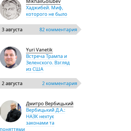
MikhailGolubev
Хаджибей. Миф,
которого не было
3 августа
82 комментария
Yuri Vanetik
Встреча Трампа и
Зеленского. Взгляд
из США
2 августа
2 комментария
Дмитро Вербицький
Вербицький Д.А.:
НАЗК нехтує
законами та
поняттями