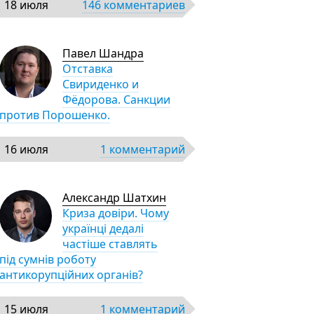
18 июля
146 комментариев
Павел Шандра
Отставка
Свириденко и
Фёдорова. Санкции
против Порошенко.
16 июля
1 комментарий
Александр Шатхин
Криза довіри. Чому
українці дедалі
частіше ставлять
під сумнів роботу
антикорупційних органів?
15 июля
1 комментарий