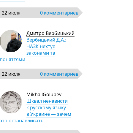
22 июля
0 комментариев
Дмитро Вербицький
Вербицький Д.А.:
НАЗК нехтує
законами та
поняттями
22 июля
0 комментариев
MikhailGolubev
Шквал ненависти
к русскому языку
в Украине — зачем
это останавливать