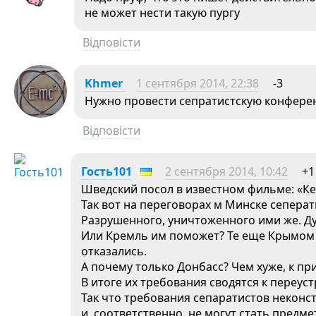
не может нести такую пургу
Відповісти
Khmer
1 сентября 2014, 22:38
-3
Нужно провести сепратистскую конфере
Відповісти
Гость101
2 сентября 2014, 10:42
+1
Шведский посол в известном фильме: «Кем
Так вот на переговорах м Минске сеперат
Разрушенного, уничтоженного ими же. Ду
Или Кремль им поможет? Те еще Крымом н
отказались.
А почему только Донбасс? Чем хуже, к пр
В итоге их требования сводятся к переуст
Так что требования сепаратистов неконс
и, соответственно, не могут стать предм