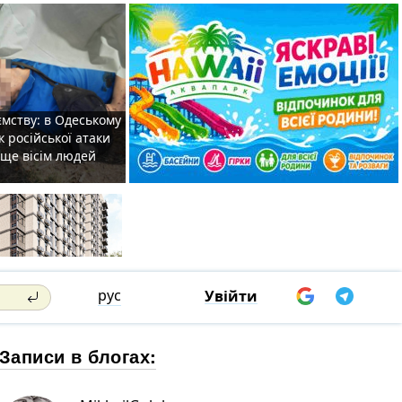
мству: в Одеському
к російської атаки
 ще вісім людей
рус
Увійти
Записи в блогах: