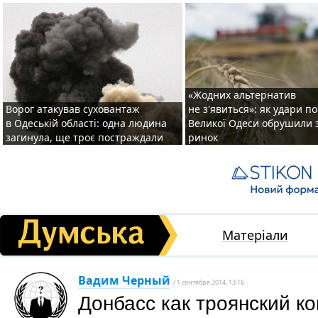
«Жодних альтернатив
Ворог атакував суховантаж
не з'явиться»: як удари п
в Одеській області: одна людина
Великої Одеси обрушили 
загинула, ще троє постраждали
ринок
Матеріали
Вадим Черный
/ 1 сентября 2014, 13:16
Донбасс как троянский к