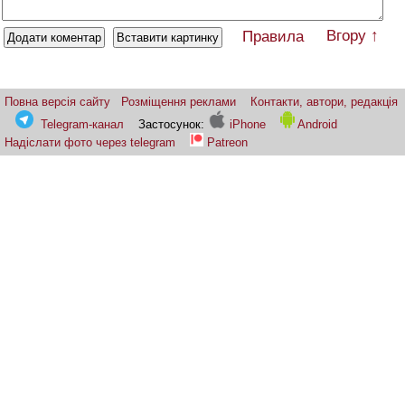
Вгору ↑
Правила
Повна версія сайту
Розміщення реклами
Контакти, автори, редакція
Telegram-канал
Застосунок:
iPhone
Android
Надіслати фото через telegram
Patreon