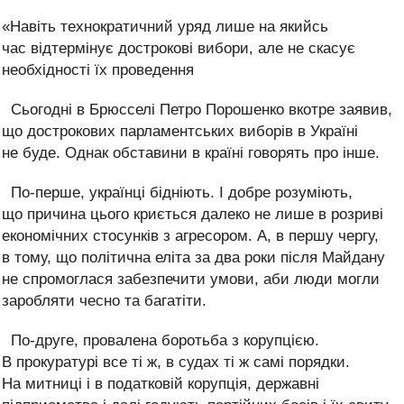
«Навіть технократичний уряд лише на якийсь
час відтермінує дострокові вибори, але не скасує
необхідності їх проведення
Сьогодні в Брюсселі Петро Порошенко вкотре заявив,
що дострокових парламентських виборів в Україні
не буде. Однак обставини в країні говорять про інше.
По-перше, українці бідніють. І добре розуміють,
що причина цього криється далеко не лише в розриві
економічних стосунків з агресором. А, в першу чергу,
в тому, що політична еліта за два роки після Майдану
не спромоглася забезпечити умови, аби люди могли
заробляти чесно та багатіти.
По-друге, провалена боротьба з корупцією.
В прокуратурі все ті ж, в судах ті ж самі порядки.
На митниці і в податковій корупція, державні