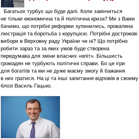
Багатьох турбує що буде далі. Коли закінчиться
не тільки економична та й політична криза? Ми з Вами
бачимо, що потрібні реформи зупинились, провалена
люстрація та боротьба з корупцією. Потрібні дострокові
вибори в Верховну раду України чи ні? Що потрібно
робити зараз та за яких умов буде створена
передумава для зміни власних «еліт». Більшисть
громадян не турбують політичні справи. Бо це ігри
для богатіїв та ми не дуже маєму змогу й бажання
в них гратися. На ці та інші запитання відповів в своему
блозі Василь Гацько.