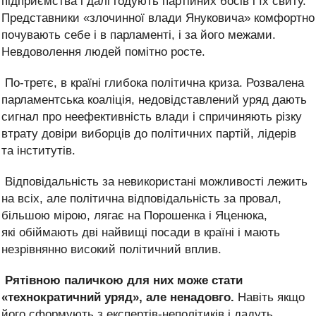
підприємства і далі годують партійних босів і їх свиту.
Представники «злочинної влади Януковича» комфортно
почувають себе і в парламенті, і за його межами.
Невдоволення людей помітно росте.
По-третє, в країні глибока політична криза. Розвалена
парламентська коаліція, недовідставлений уряд дають
сигнал про неефективність влади і спричиняють різку
втрату довіри виборців до політичних партій, лідерів
та інститутів.
Відповідальність за невикористані можливості лежить
на всіх, але політична відповідальність за провал,
більшою мірою, лягає на Порошенка і Яценюка,
які обіймають дві найвищі посади в країні і мають
незрівнянно високий політичний вплив.
Рятівною паличкою для них може стати
«технократичний уряд», але ненадовго.
Навіть якщо
його сформують з експертів-неполітиків і дадуть