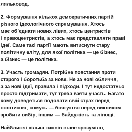
ляльковод.
2. Формування кількох демократичних партій
різного ідеологічного спрямування. Хтось
має об’єднати нових лівих, хтось центристів
і правоцентристів, а хтось має представляти праві
ідеї. Саме такі партії мають витиснути стару
політичну еліту, для якої політика — це бізнес,
а бізнес — це політика.
3. Участь громадян. Потрібне повстання проти
старого і боротьба за нове. Не за нові обличчя,
а за нові ідеї, правила і підходи. І тут недостатньо
просто підтримати, тут треба взяти участь. Багато
кому доведеться подолати свій страх перед
політикою, комусь — боягузтво перед викликом
зробити вибір, іншим — байдужість та лінощі.
Найближчі кілька тижнів стане зрозуміло,