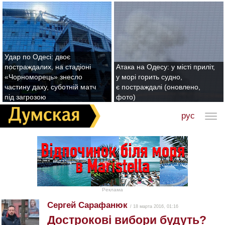
Удар по Одесі: двоє
постраждалих, на стадіоні
Атака на Одесу: у місті приліт,
«Чорноморець» знесло
у морі горить судно,
частину даху, суботній матч
є постраждалі (оновлено,
під загрозою
фото)
рус
Реклама
Сергей Сарафанюк
/ 18 марта 2016, 01:16
Дострокові вибори будуть?