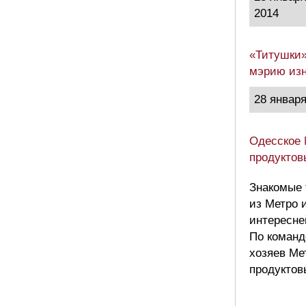
2014
«Титушки»
мэрию изн
28 января
Одесское 
продуктов
Знакомые 
из Метро 
интересне
По команд
хозяев Ме
продуктов