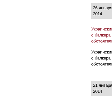
26 январ
2014
Украински
с балкера
обстоятел
Украински
с балкера
обстоятел
21 январ
2014