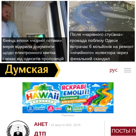
Після «чарівного стусана»:
Кінець епохи «чорної готівки»:
громада поблизу Одеси
мерія відкрила документи
витрачає 6 мільйонів на ремонт
щодо електронного квитка
«нічийного» колектора через
і чекає від одеситів пропозицій
фекальний скандал
рус
Реклама
АНЕТ
/ 10 августа 2012, 19:25
ПОСТЫ П
дтп