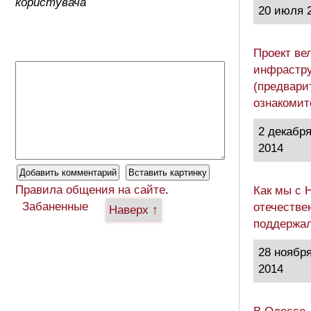
користувача
20 июля 
Проект ве
инфрастру
(предвари
ознакоми
2 декабр
2014
Правила общения на сайте
.
Как мы с 
Забаненные
отечестве
Наверх ↑
поддержа
28 ноябр
2014