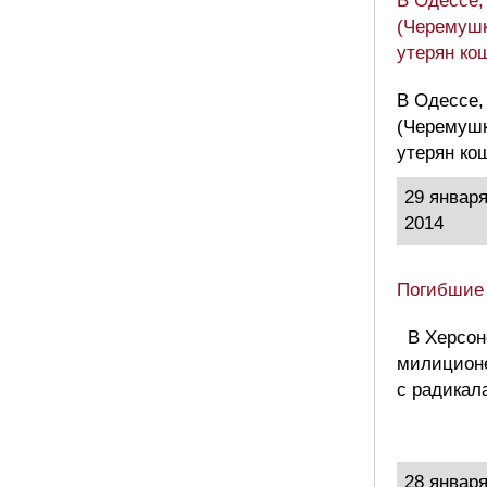
В Одессе,
(Черемушк
утерян ко
В Одессе,
(Черемушк
утерян ко
29 январ
2014
Погибшие
В Херсон
милиционе
с радикал
28 январ