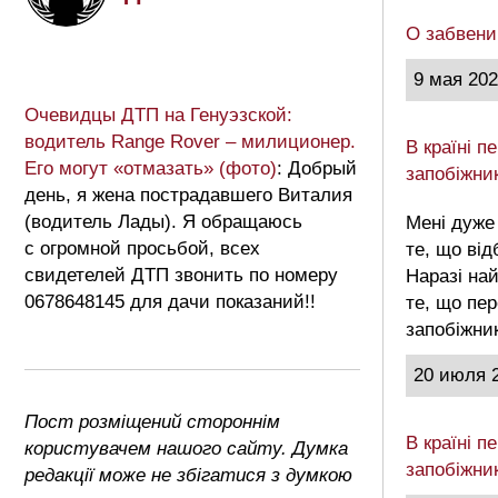
О забвени
9 мая 20
Очевидцы ДТП на Генуэзской:
водитель Range Rover – милиционер.
В країні 
Его могут «отмазать» (фото)
: Добрый
запобіжни
день, я жена пострадавшего Виталия
(водитель Лады). Я обращаюсь
Мені дуже
с огромной просьбой, всех
те, що від
свидетелей ДТП звонить по номеру
Наразі на
0678648145 для дачи показаний!!
те, що пе
запобіжни
20 июля 
Пост розміщений стороннім
В країні 
користувачем нашого сайту. Думка
запобіжни
редакції може не збігатися з думкою