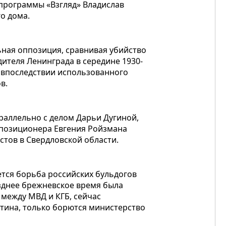
 программы «Взгляд» Владислав
го дома.
ьная оппозиция, сравнивая убийство
дителя Ленинграда в середине 1930-
и впоследствии использованного
в.
араллельно с делом Дарьи Дугиной,
ппозиционера Евгения Ройзмана
стов в Свердловской области.
тся борьба российских бульдогов
озднее брежневское время была
 между МВД и КГБ, сейчас
утина, только борются министерство