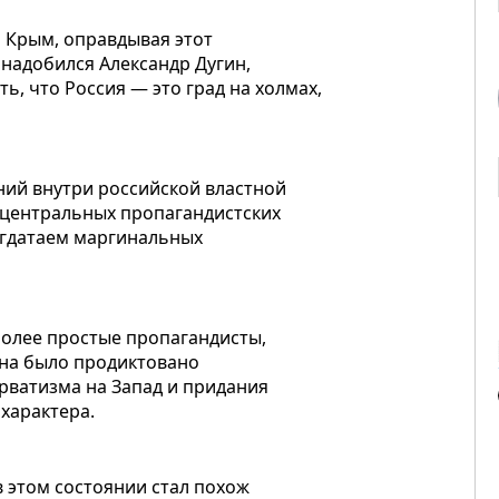
 Крым, оправдывая этот
онадобился Александр Дугин,
, что Россия — это град на холмах,
ений внутри российской властной
о центральных пропагандистских
егдатаем маргинальных
олее простые пропагандисты,
ина было продиктовано
рватизма на Запад и придания
характера.
в этом состоянии стал похож