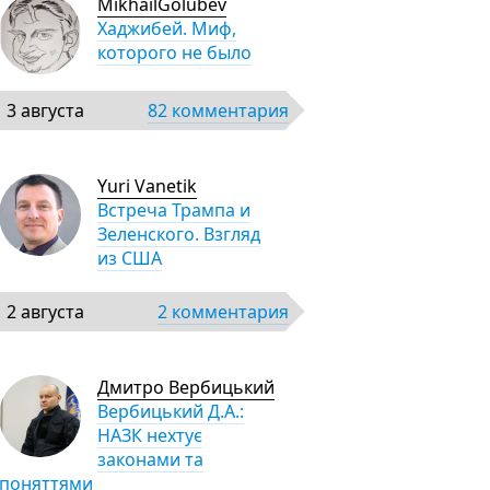
MikhailGolubev
Хаджибей. Миф,
которого не было
3 августа
82 комментария
Yuri Vanetik
Встреча Трампа и
Зеленского. Взгляд
из США
2 августа
2 комментария
Дмитро Вербицький
Вербицький Д.А.:
НАЗК нехтує
законами та
поняттями