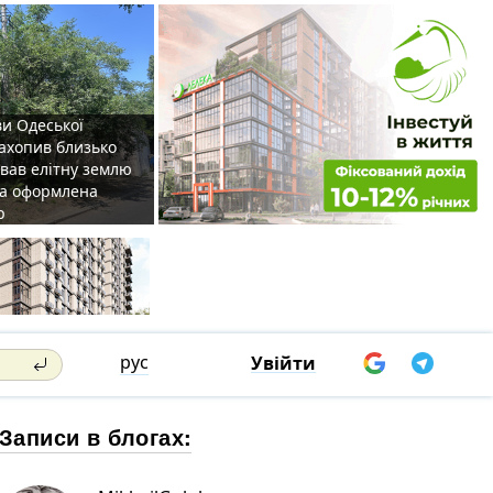
ви Одеської
захопив близько
овав елітну землю
на оформлена
р
рус
Увійти
Записи в блогах: