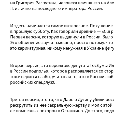
на Григория Распутина, человека влиявшего на Ал
II, и лично на последнего императора России.
И здесь начинается самое интересное. Покушение 
в прошлую субботу. Как говорили древние — «Cui p
Первая версия, которую выдвинули в России, было
Это обвинение звучит смешно, просто потому, что
это карикатурная, никому ненужная в Украине фигу
Вторая версия, это версия экс-депутата ГосДумы 
в России подполья, которое расправляется со сто
тоже верится слабо, учитывая то, что в России л
российских спецслужб.
Третья версия, это то, что Дарью Дугину убили ро
раскрутить из нее сакральную жертву и мол с это
ее помпезных похорон в Останкино. До этого, под