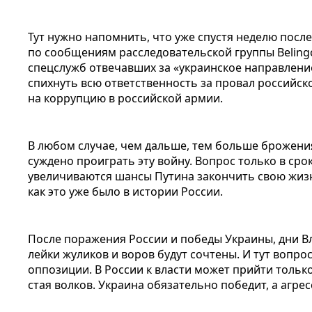
Тут нужно напомнить, что уже спустя неделю посл
по сообщениям расследовательской группы Belingc
спецслужб отвечавших за «украинское направление
спихнуть всю ответственность за провал российск
на коррупцию в российской армии.
В любом случае, чем дальше, тем больше брожения
суждено проиграть эту войну. Вопрос только в сро
увеличиваются шансы Путина закончить свою жиз
как это уже было в истории России.
После поражения России и победы Украины, дни В
лейки жуликов и воров будут сочтены. И тут вопро
оппозиции. В России к власти может прийти тольк
стая волков. Украина обязательно победит, а агр