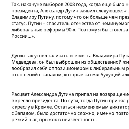
Так, накануне выборов 2008 года, когда еще было н
президента, Александр Дугин заявил следующее: «
Владимиру Путину, потому что он больше чем пре
статус, Путин – спаситель отечества от неминуемо
либеральные реформы 90-х. Поэтому я бы стоял за
России…».
Дугин так успел зализать все места Владимира Пут
Медведева, он был выброшен из общественной жиз
вообразил себя оппозиционером к либеральным р
отношений с западом, которые затеял будущий ал
Расцвет Александра Дугина припал на возвращение
в кресло президента. По сути, тогда Путин принял
к креслу в Кремле. Остаться несменяемым диктат
с Западом, было достаточно сложно, именно поэт
резкий шаг, прыжок в неизвестность.