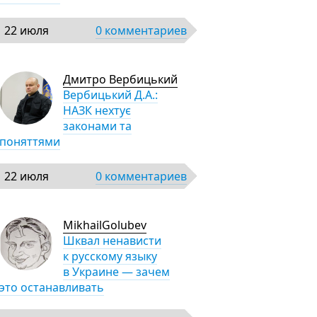
22 июля
0 комментариев
Дмитро Вербицький
Вербицький Д.А.:
НАЗК нехтує
законами та
поняттями
22 июля
0 комментариев
MikhailGolubev
Шквал ненависти
к русскому языку
в Украине — зачем
это останавливать