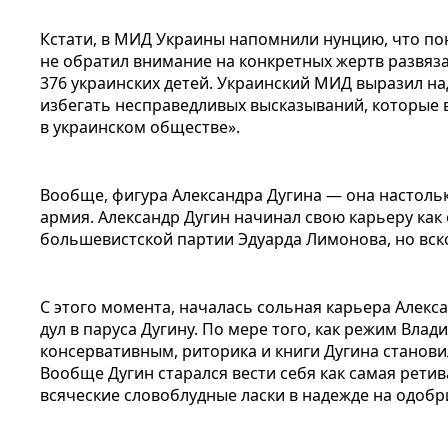
Кстати, в МИД Украины напомнили нунцию, что по
не обратил внимание на конкретных жертв развяз
376 украинских детей. Украинский МИД выразил на
избегать несправедливых высказываний, которые
в украинском обществе».
Вообще, фигура Александра Дугина — она настольк
армия. Александр Дугин начинал свою карьеру как
большевистской партии Эдуарда Лимонова, но вск
С этого момента, началась сольная карьера Алекса
дул в паруса Дугину. По мере того, как режим Вла
консервативным, риторика и книги Дугина станови
Вообще Дугин старался вести себя как самая рети
всяческие словоблудные ласки в надежде на одобр