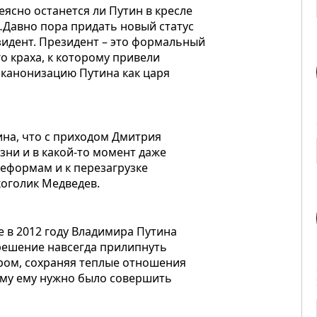
еясно останется ли Путин в кресле
…Давно пора придать новый статус
зидент. Президент – это формальный
го краха, к которому привели
 канонизацию Путина как царя
ина, что с приходом Дмитрия
ни и в какой-то момент даже
еформам и к перезагрузке
коголик Медведев.
 в 2012 году Владимира Путина
 решение навсегда прилипнуть
ором, сохраняя теплые отношения
ому ему нужно было совершить