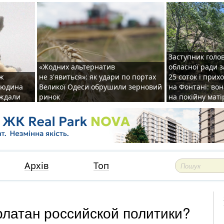
Заступник голо
«Жодних альтернатив
обласної ради 
аж
не з'явиться»: як удари по портах
25 соток і прих
 людина
Великої Одеси обрушили зерновий
на Фонтані: во
аждали
ринок
на покійну маті
Архів
Топ
латан российской политики?