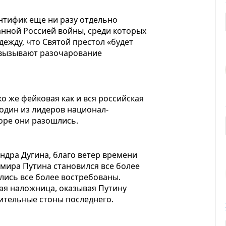
нтифик еще ни разу отдельно
анной Россией войны, среди которых
дежду, что Святой престол «будет
 вызывают разочарование
о же фейковая как и вся российская
 один из лидеров национал-
оре они разошлись.
ндра Дугина, благо ветер времени
димира Путина становился все более
лись все более востребованы.
вая наложница, оказывая Путину
ительные стоны последнего.