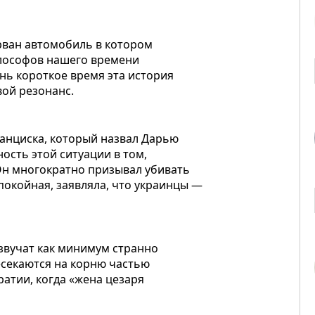
рван автомобиль в котором
илософов нашего времени
ень короткое время эта история
вой резонанс.
анциска, который назвал Дарью
ость этой ситуации в том,
 Он многократно призывал убивать
покойная, заявляла, что украинцы —
 звучат как минимум странно
есекаются на корню частью
ратии, когда «жена цезаря