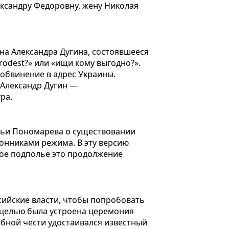
ександру Федоровну, жену Николая
на Александра Дугина, состоявшееся
rodest?» или «ищи кому выгодно?».
 обвинение в адрес Украины.
 Александр Дугин —
ра.
Ильи Пономарева о существовании
ронниками режима. В эту версию
юбое подполье это продолжение
ссийские власти, чтобы попробовать
й целью была устроена церемония
обной чести удостаивался известный