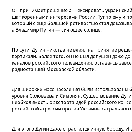
Он принимает решение аннексировать украинский
шаг коренными интересами России. Тут то ему и п
который с еще большей ретивостью стал доказывать
а Владимир Путин — сияющее солнце.
По сути, Дугин никогда не влиял на принятие реш
вертикали. Более того, он не был допущен даже д
каналов российского телевидения, оставаясь завс
радиостанций Московской области.
Для широких масс населения были использованы б
уровня Соловьева и Симонян. Существование Дуг
необходимостью экспорта идей российского консе
российской агрессии против Украины сакрального 
Для этого Дугин даже отрастил длинную бороду. И 