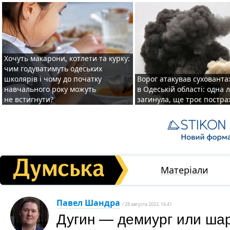
Хочуть макарони, котлети та курку:
чим годуватимуть одеських
школярів і чому до початку
Ворог атакував суховант
навчального року можуть
в Одеській області: одна
не встигнути?
загинула, ще троє постр
Матеріали
Павел Шандра
/ 28 августа 2022, 16:41
Дугин — демиург или шар