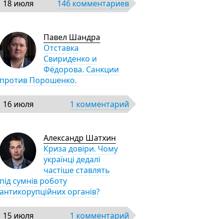
18 июля
146 комментариев
Павел Шандра
Отставка
Свириденко и
Фёдорова. Санкции
против Порошенко.
16 июля
1 комментарий
Александр Шатхин
Криза довіри. Чому
українці дедалі
частіше ставлять
під сумнів роботу
антикорупційних органів?
15 июля
1 комментарий