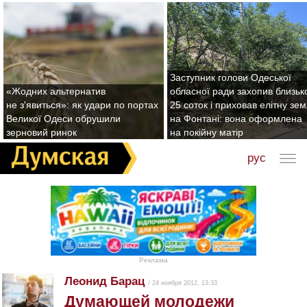
Заступник голови Одеської
«Жодних альтернатив
обласної ради захопив близьк
не з'явиться»: як удари по портах
25 соток і приховав елітну зе
Великої Одеси обрушили
на Фонтані: вона оформлена
зерновий ринок
на покійну матір
рус
Реклама
Леонид Барац
/ 24 ноября 2012, 13:33
Думающей молодежи