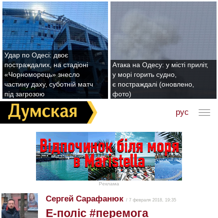
Удар по Одесі: двоє
постраждалих, на стадіоні
Атака на Одесу: у місті приліт,
«Чорноморець» знесло
у морі горить судно,
частину даху, суботній матч
є постраждалі (оновлено,
під загрозою
фото)
рус
Реклама
Сергей Сарафанюк
/ 7 февраля 2018, 19:35
Е-поліс #перемога